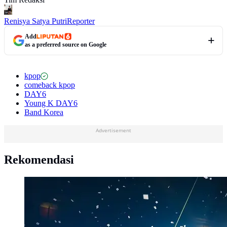
Renisya Satya Putri
Reporter
Add
as a preferred source on Google
kpop
comeback kpop
DAY6
Young K DAY6
Band Korea
Advertisement
Rekomendasi