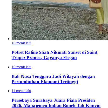
10 menit lalu
Potret Raline Shah Nikmati Sunset di Saint
Tropez Prancis, Gayanya Elegan
10 menit lalu
Bali-Nusa Tenggara Jadi Wilayah dengan
Pertumbuhan Ekonomi Tertinggi
11 menit lalu
Persebaya Surabaya Juara Piala Presiden
2026, Manajemen Imbau Bonek Tak Konvoi