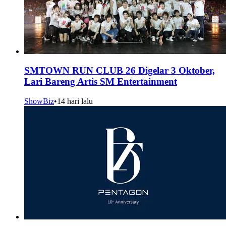
SMTOWN RUN CLUB 26 Digelar 3 Oktober,
Lari Bareng Artis SM Entertainment
ShowBiz
•
14 hari lalu