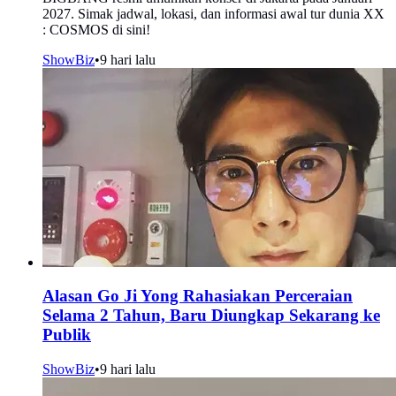
2027. Simak jadwal, lokasi, dan informasi awal tur dunia XX
: COSMOS di sini!
ShowBiz
•
9 hari lalu
Alasan Go Ji Yong Rahasiakan Perceraian
Selama 2 Tahun, Baru Diungkap Sekarang ke
Publik
ShowBiz
•
9 hari lalu