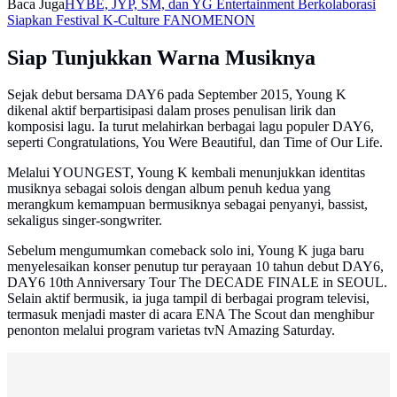
Baca Juga
HYBE, JYP, SM, dan YG Entertainment Berkolaborasi
Siapkan Festival K-Culture FANOMENON
Siap Tunjukkan Warna Musiknya
Sejak debut bersama DAY6 pada September 2015, Young K
dikenal aktif berpartisipasi dalam proses penulisan lirik dan
komposisi lagu. Ia turut melahirkan berbagai lagu populer DAY6,
seperti Congratulations, You Were Beautiful, dan Time of Our Life.
Melalui YOUNGEST, Young K kembali menunjukkan identitas
musiknya sebagai solois dengan album penuh kedua yang
merangkum kemampuan bermusiknya sebagai penyanyi, bassist,
sekaligus singer-songwriter.
Sebelum mengumumkan comeback solo ini, Young K juga baru
menyelesaikan konser penutup tur perayaan 10 tahun debut DAY6,
DAY6 10th Anniversary Tour The DECADE FINALE in SEOUL.
Selain aktif bermusik, ia juga tampil di berbagai program televisi,
termasuk menjadi master di acara ENA The Scout dan menghibur
penonton melalui program varietas tvN Amazing Saturday.