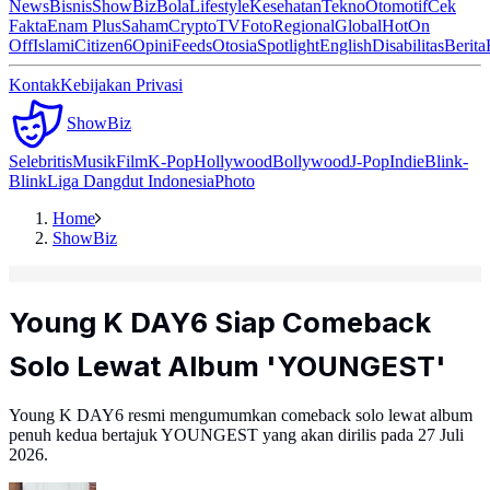
News
Bisnis
ShowBiz
Bola
Lifestyle
Kesehatan
Tekno
Otomotif
Cek
Fakta
Enam Plus
Saham
Crypto
TV
Foto
Regional
Global
Hot
On
Off
Islami
Citizen6
Opini
Feeds
Otosia
Spotlight
English
Disabilitas
Berita
Kontak
Kebijakan Privasi
ShowBiz
Selebritis
Musik
Film
K-Pop
Hollywood
Bollywood
J-Pop
Indie
Blink-
Blink
Liga Dangdut Indonesia
Photo
Home
ShowBiz
Young K DAY6 Siap Comeback
Solo Lewat Album 'YOUNGEST'
Young K DAY6 resmi mengumumkan comeback solo lewat album
penuh kedua bertajuk YOUNGEST yang akan dirilis pada 27 Juli
2026.