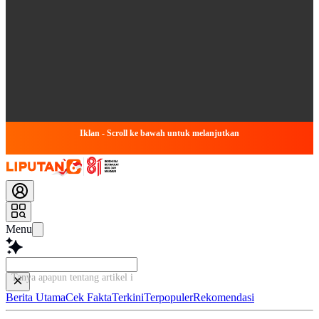
Iklan - Scroll ke bawah untuk melanjutkan
Menu
Tanya apapun tentang artikel ini...
Berita Utama
Cek Fakta
Terkini
Terpopuler
Rekomendasi