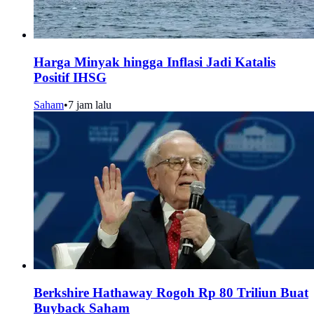
Harga Minyak hingga Inflasi Jadi Katalis
Positif IHSG
Saham
•
7 jam lalu
Berkshire Hathaway Rogoh Rp 80 Triliun Buat
Buyback Saham