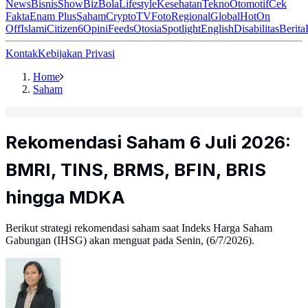
News
Bisnis
ShowBiz
Bola
Lifestyle
Kesehatan
Tekno
Otomotif
Cek
Fakta
Enam Plus
Saham
Crypto
TV
Foto
Regional
Global
Hot
On
Off
Islami
Citizen6
Opini
Feeds
Otosia
Spotlight
English
Disabilitas
Berita
Kontak
Kebijakan Privasi
Home
Saham
Rekomendasi Saham 6 Juli 2026:
BMRI, TINS, BRMS, BFIN, BRIS
hingga MDKA
Berikut strategi rekomendasi saham saat Indeks Harga Saham
Gabungan (IHSG) akan menguat pada Senin, (6/7/2026).