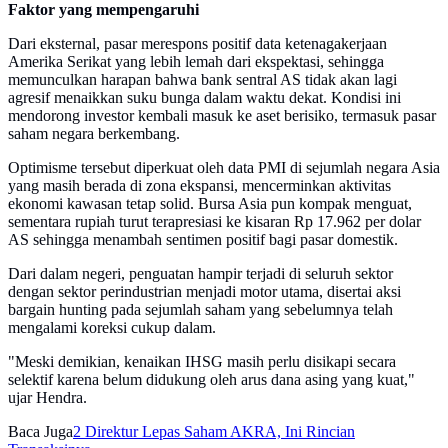
Faktor yang mempengaruhi
Dari eksternal, pasar merespons positif data ketenagakerjaan
Amerika Serikat yang lebih lemah dari ekspektasi, sehingga
memunculkan harapan bahwa bank sentral AS tidak akan lagi
agresif menaikkan suku bunga dalam waktu dekat. Kondisi ini
mendorong investor kembali masuk ke aset berisiko, termasuk pasar
saham negara berkembang.
Optimisme tersebut diperkuat oleh data PMI di sejumlah negara Asia
yang masih berada di zona ekspansi, mencerminkan aktivitas
ekonomi kawasan tetap solid. Bursa Asia pun kompak menguat,
sementara rupiah turut terapresiasi ke kisaran Rp 17.962 per dolar
AS sehingga menambah sentimen positif bagi pasar domestik.
Dari dalam negeri, penguatan hampir terjadi di seluruh sektor
dengan sektor perindustrian menjadi motor utama, disertai aksi
bargain hunting pada sejumlah saham yang sebelumnya telah
mengalami koreksi cukup dalam.
"Meski demikian, kenaikan IHSG masih perlu disikapi secara
selektif karena belum didukung oleh arus dana asing yang kuat,"
ujar Hendra.
Baca Juga
2 Direktur Lepas Saham AKRA, Ini Rincian