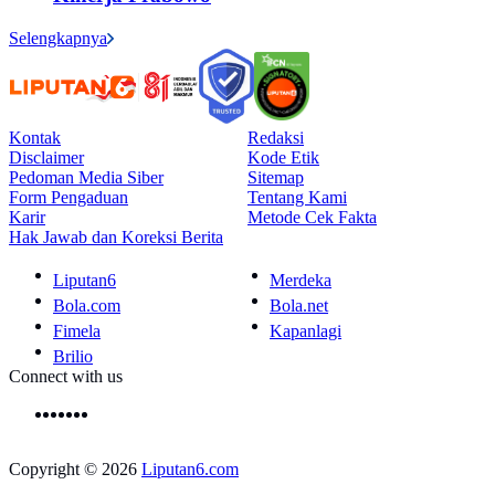
Selengkapnya
Kontak
Redaksi
Disclaimer
Kode Etik
Pedoman Media Siber
Sitemap
Form Pengaduan
Tentang Kami
Karir
Metode Cek Fakta
Hak Jawab dan Koreksi Berita
Liputan6
Merdeka
Bola.com
Bola.net
Fimela
Kapanlagi
Brilio
Connect with us
Copyright © 2026
Liputan6.com