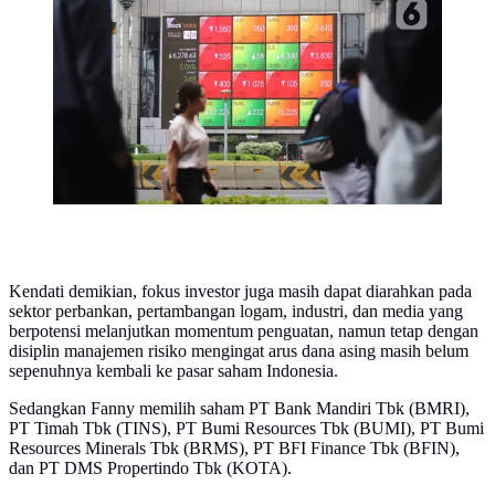
Pejalan kaki melintas dekat layar pergerakan Indeks
Harga Saham Gabungan (IHSG) di kawasan Jakarta.
(Liputan6.com/Angga Yuniar)
Kendati demikian, fokus investor juga masih dapat diarahkan pada
sektor perbankan, pertambangan logam, industri, dan media yang
berpotensi melanjutkan momentum penguatan, namun tetap dengan
disiplin manajemen risiko mengingat arus dana asing masih belum
sepenuhnya kembali ke pasar saham Indonesia.
Sedangkan Fanny memilih saham PT Bank Mandiri Tbk (BMRI),
PT Timah Tbk (TINS), PT Bumi Resources Tbk (BUMI), PT Bumi
Resources Minerals Tbk (BRMS), PT BFI Finance Tbk (BFIN),
dan PT DMS Propertindo Tbk (KOTA).