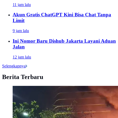
11 jam lalu
Akun Gratis ChatGPT Kini Bisa Chat Tanpa
Limit
9 jam lalu
Ini Nomor Baru Dishub Jakarta Layani Aduan
Jalan
12 jam lalu
Selengkapnya
Berita Terbaru