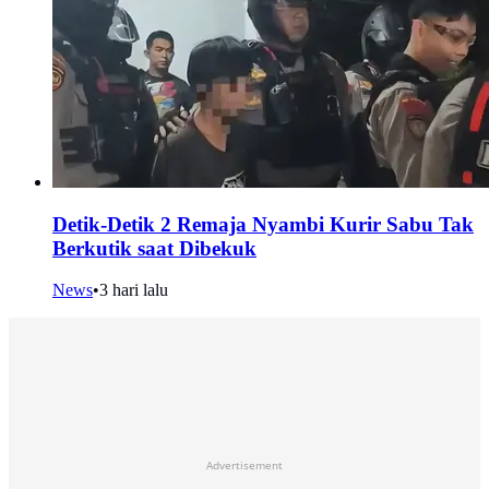
Detik-Detik 2 Remaja Nyambi Kurir Sabu Tak
Berkutik saat Dibekuk
News
•
3 hari lalu
Advertisement