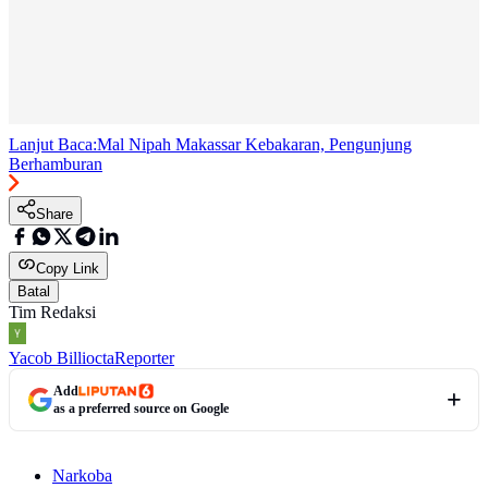
Lanjut Baca:
Mal Nipah Makassar Kebakaran, Pengunjung
Berhamburan
Share
Copy Link
Batal
Tim Redaksi
Yacob Billiocta
Reporter
Add
as a preferred source on Google
Narkoba