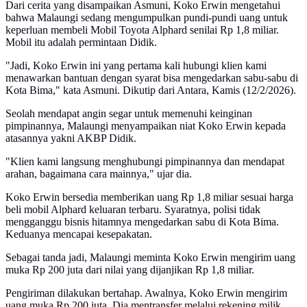
Dari cerita yang disampaikan Asmuni, Koko Erwin mengetahui
bahwa Malaungi sedang mengumpulkan pundi-pundi uang untuk
keperluan membeli Mobil Toyota Alphard senilai Rp 1,8 miliar.
Mobil itu adalah permintaan Didik.
"Jadi, Koko Erwin ini yang pertama kali hubungi klien kami
menawarkan bantuan dengan syarat bisa mengedarkan sabu-sabu di
Kota Bima," kata Asmuni. Dikutip dari Antara, Kamis (12/2/2026).
Seolah mendapat angin segar untuk memenuhi keinginan
pimpinannya, Malaungi menyampaikan niat Koko Erwin kepada
atasannya yakni AKBP Didik.
"Klien kami langsung menghubungi pimpinannya dan mendapat
arahan, bagaimana cara mainnya," ujar dia.
Koko Erwin bersedia memberikan uang Rp 1,8 miliar sesuai harga
beli mobil Alphard keluaran terbaru. Syaratnya, polisi tidak
mengganggu bisnis hitamnya mengedarkan sabu di Kota Bima.
Keduanya mencapai kesepakatan.
Sebagai tanda jadi, Malaungi meminta Koko Erwin mengirim uang
muka Rp 200 juta dari nilai yang dijanjikan Rp 1,8 miliar.
Pengiriman dilakukan bertahap. Awalnya, Koko Erwin mengirim
uang muka Rp 200 juta. Dia mentransfer melalui rekening milik