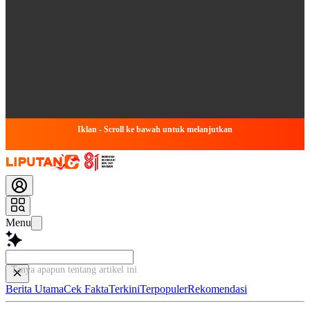
Iklan - Scroll ke bawah untuk melanjutkan
Menu
Tanya apapun tentang artikel ini...
Berita Utama
Cek Fakta
Terkini
Terpopuler
Rekomendasi