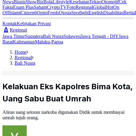
News
Bisnis
ShowBiz
Bola
Lifestyle
Kesehatan
Tekno
Otomotif
Cek
Fakta
Enam Plus
Saham
Crypto
TV
Foto
Regional
Global
Hot
On
Off
Islami
Citizen6
Opini
Feeds
Otosia
Spotlight
English
Disabilitas
Berita
Kontak
Kebijakan Privasi
Regional
Jawa Timur
Sumatera
Bali Nusra
Sulawesi
Jawa Tengah - DIY
Jawa
Barat
Kalimantan
Maluku-Papua
Home
Regional
Bali Nusra
Kelakuan Eks Kapolres Bima Kota,
Uang Sabu Buat Umrah
Aliran uang setoran narkoba digunakan Didik untuk membiayai
umrah tujuh orang.