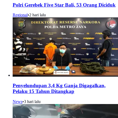
Polri Gerebek Five Star Bali, 53 Orang Diciduk
Regional
•
2 hari lalu
Penyelundupan 3,4 Kg Ganja Digagalkan,
Pelaku 15 Tahun Ditangkap
News
•
3 hari lalu