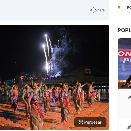
#
P
Share
POP
Copy Link
Perbesar