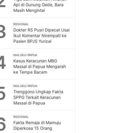
2
Feeds
Api di Gunung Gede, Bara
Masih Mengintai
Feeds Liputan6: Kumpul
Terbaru Harian
3
REGIONAL
Otosia
Dokter RS Pusri Dipecat Usai
Otosia
Ikut Komentar Nirempati ke
Spotlight
Pasien BPJS Yurizal
Berita Terkini, Kabar Te
Dan Dunia - Liputan6.
4
MALUKU-PAPUA
English
Kasus Keracunan MBG
Exploring Knowledge, T
Massal di Papua Mengarah
ke Tempe Bacem
En.Liputan6.com
Disabilitas
5
Disabilitas Berita Terkini
MALUKU-PAPUA
Trenggono Ungkap Fakta
Harian, Berita Terbaru,
SPPG Terkait Keracunan
Berita
Massal di Papua
Berita Hari Ini Politik,
Health
6
REGIONAL
Kabar Berita Terbaru D
Fakta Remaja di Mamuju
Diet, Herbal Terbaik
Diperkosa 15 Orang