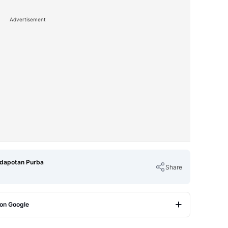
Advertisement
ndapotan Purba
Share
 on Google
Copy Link