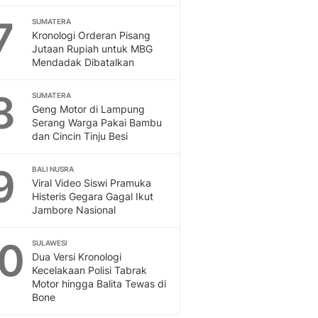
Sport
Berita Bola Terkini, Ja
7
SUMATERA
Kronologi Orderan Pisang
Klasemen, Hasil Liga
Jutaan Rupiah untuk MBG
Mendadak Dibatalkan
8
SUMATERA
Geng Motor di Lampung
Serang Warga Pakai Bambu
dan Cincin Tinju Besi
9
BALI NUSRA
Viral Video Siswi Pramuka
Histeris Gegara Gagal Ikut
Jambore Nasional
10
SULAWESI
Dua Versi Kronologi
Kecelakaan Polisi Tabrak
Motor hingga Balita Tewas di
Bone