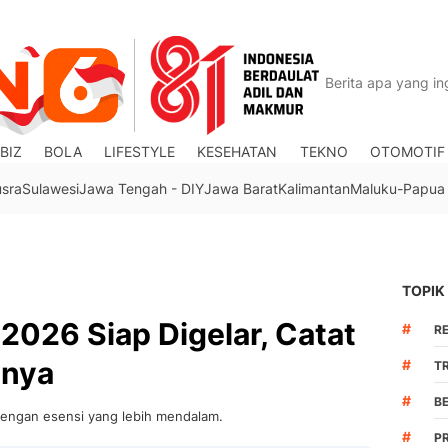
BIZ
BOLA
LIFESTYLE
KESEHATAN
TEKNO
OTOMOTIF
usra
Sulawesi
Jawa Tengah - DIY
Jawa Barat
Kalimantan
Maluku-Papua
TOPIK
 2026 Siap Digelar, Catat
#
R
inya
#
TR
#
B
 dengan esensi yang lebih mendalam.
#
P