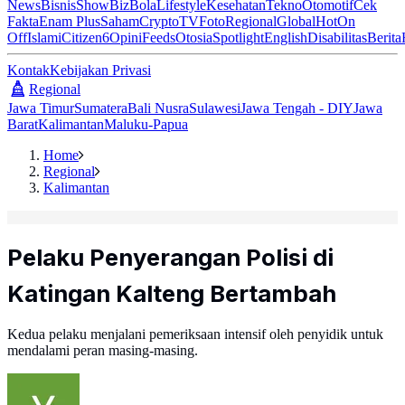
News
Bisnis
ShowBiz
Bola
Lifestyle
Kesehatan
Tekno
Otomotif
Cek
Fakta
Enam Plus
Saham
Crypto
TV
Foto
Regional
Global
Hot
On
Off
Islami
Citizen6
Opini
Feeds
Otosia
Spotlight
English
Disabilitas
Berita
Kontak
Kebijakan Privasi
Regional
Jawa Timur
Sumatera
Bali Nusra
Sulawesi
Jawa Tengah - DIY
Jawa
Barat
Kalimantan
Maluku-Papua
Home
Regional
Kalimantan
Pelaku Penyerangan Polisi di
Katingan Kalteng Bertambah
Kedua pelaku menjalani pemeriksaan intensif oleh penyidik untuk
mendalami peran masing-masing.