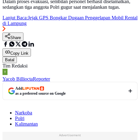
Dalam proses evakuasi, sembilan personel berhasil diselamatkan,
sedangkan tiga anggota Polri gugur saat menjalankan tugas.
Lanjut Baca:
Jejak GPS Bongkar Dugaan Penggelapan Mobil Rental
di Lampung
Share
Copy Link
Batal
Tim Redaksi
Yacob Billiocta
Reporter
Add
as a preferred source on Google
Narkoba
Polri
Kalimantan
Advertisement