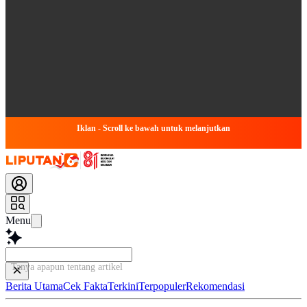
Iklan - Scroll ke bawah untuk melanjutkan
Menu
Tanya apapun tentang artikel ini...
Berita Utama
Cek Fakta
Terkini
Terpopuler
Rekomendasi