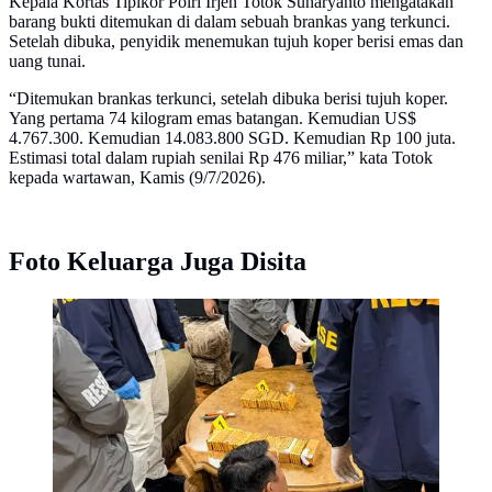
Kepala Kortas Tipikor Polri Irjen Totok Suharyanto mengatakan
barang bukti ditemukan di dalam sebuah brankas yang terkunci.
Setelah dibuka, penyidik menemukan tujuh koper berisi emas dan
uang tunai.
“Ditemukan brankas terkunci, setelah dibuka berisi tujuh koper.
Yang pertama 74 kilogram emas batangan. Kemudian US$
4.767.300. Kemudian 14.083.800 SGD. Kemudian Rp 100 juta.
Estimasi total dalam rupiah senilai Rp 476 miliar,” kata Totok
kepada wartawan, Kamis (9/7/2026).
Foto Keluarga Juga Disita
Kortas Tipikor Polri menyita 74 kilogram emas
batangan, uang tunai dalam mata uang asing dan rupiah
dengan total nilai sekitar Rp 476 miliar dari sebuah
rumah di kawasan Parahyangan Golf 2 Nomor 2,
Bogor, Kamis (9/7/2026) (Istimewa)