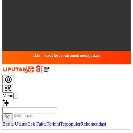
Iklan - Scroll ke bawah untuk melanjutkan
Menu
S
Berita Utama
Cek Fakta
Terkini
Terpopuler
Rekomendasi