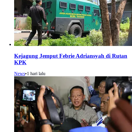
Kejagung Jemput Febrie Adriansyah di Rutan
KPK
News
•
1 hari lalu