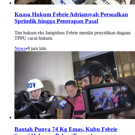
Kuasa Hukum Febrie Adriansyah Persoalkan
Sprindik hingga Penerapan Pasal
Tim hukum eks Jampidsus Febrie menilai penyidikan dugaan
TPPU cacat hukum.
News
•
8 jam lalu
Bantah Punya 74 Kg Emas, Kubu Febrie