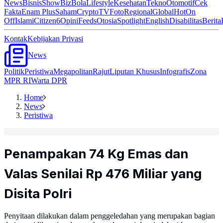
News
Bisnis
ShowBiz
Bola
Lifestyle
Kesehatan
Tekno
Otomotif
Cek
Fakta
Enam Plus
Saham
Crypto
TV
Foto
Regional
Global
Hot
On
Off
Islami
Citizen6
Opini
Feeds
Otosia
Spotlight
English
Disabilitas
Berita
Kontak
Kebijakan Privasi
News
Politik
Peristiwa
Megapolitan
Rajut
Liputan Khusus
Infografis
Zona
MPR RI
Warta DPR
Home
News
Peristiwa
Penampakan 74 Kg Emas dan
Valas Senilai Rp 476 Miliar yang
Disita Polri
Penyitaan dilakukan dalam penggeledahan yang merupakan bagian