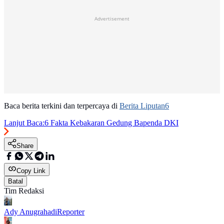
Advertisement
Baca berita terkini dan terpercaya di
Berita Liputan6
Lanjut Baca:
6 Fakta Kebakaran Gedung Bapenda DKI
Share
Copy Link
Batal
Tim Redaksi
Ady Anugrahadi
Reporter