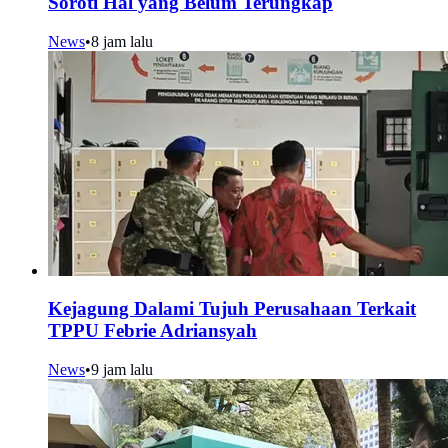
Soroti Hal yang Belum Terungkap
News
•
8 jam lalu
Kejagung Dalami Tujuh Perusahaan Terkait
TPPU Febrie Adriansyah
News
•
9 jam lalu