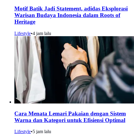
Motif Batik Jadi Statement, adidas Eksplorasi
Warisan Budaya Indonesia dalam Roots of
Heritage
Lifestyle
•
4 jam lalu
Cara Menata Lemari Pakaian dengan Sistem
Warna dan Kategori untuk Efisiensi Optimal
Lifestyle
•
5 jam lalu