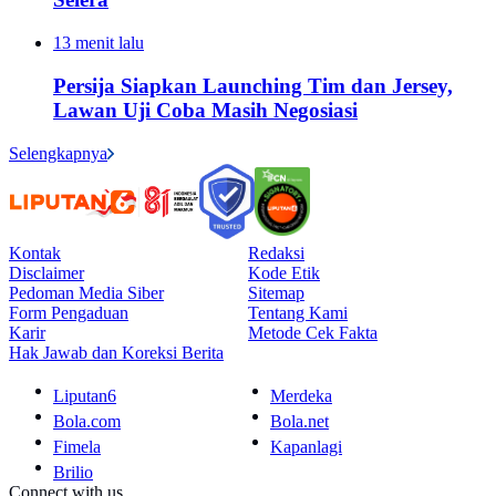
13 menit lalu
Persija Siapkan Launching Tim dan Jersey,
Lawan Uji Coba Masih Negosiasi
Selengkapnya
Kontak
Redaksi
Disclaimer
Kode Etik
Pedoman Media Siber
Sitemap
Form Pengaduan
Tentang Kami
Karir
Metode Cek Fakta
Hak Jawab dan Koreksi Berita
Liputan6
Merdeka
Bola.com
Bola.net
Fimela
Kapanlagi
Brilio
Connect with us