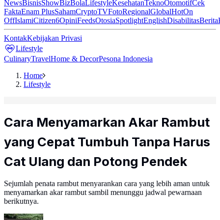
News
Bisnis
ShowBiz
Bola
Lifestyle
Kesehatan
Tekno
Otomotif
Cek
Fakta
Enam Plus
Saham
Crypto
TV
Foto
Regional
Global
Hot
On
Off
Islami
Citizen6
Opini
Feeds
Otosia
Spotlight
English
Disabilitas
Berita
Kontak
Kebijakan Privasi
Lifestyle
Culinary
Travel
Home & Decor
Pesona Indonesia
Home
Lifestyle
Cara Menyamarkan Akar Rambut
yang Cepat Tumbuh Tanpa Harus
Cat Ulang dan Potong Pendek
Sejumlah penata rambut menyarankan cara yang lebih aman untuk
menyamarkan akar rambut sambil menunggu jadwal pewarnaan
berikutnya.