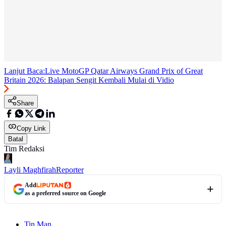
Lanjut Baca:
Live MotoGP Qatar Airways Grand Prix of Great
Britain 2026: Balapan Sengit Kembali Mulai di Vidio
Share
Copy Link
Batal
Tim Redaksi
Layli Maghfirah
Reporter
Add
as a preferred source on Google
Tin Man