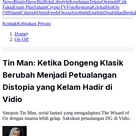
News
Bisnis
ShowBiz
Bola
Lifestyle
Kesehatan
Tekno
Otomotif
Cek
Fakta
Enam Plus
Saham
Crypto
TV
Foto
Regional
Global
Hot
On
Off
Islami
Citizen6
Opini
Feeds
Otosia
Spotlight
English
Disabilitas
Berita
Kontak
Kebijakan Privasi
Home
On Off
Tin Man: Ketika Dongeng Klasik
Berubah Menjadi Petualangan
Distopia yang Kelam Hadir di
Vidio
Sinopsis Tin Man, serial fantasi yang mengadaptasi The Wizard of
Oz dengan nuansa lebih gelap. Saksikan petualangan DG di Vidio.