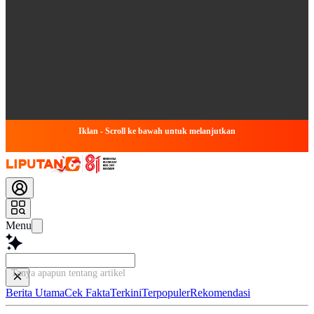
Iklan - Scroll ke bawah untuk melanjutkan
Menu
Tanya apapun tentang artikel ini...
Berita Utama
Cek Fakta
Terkini
Terpopuler
Rekomendasi