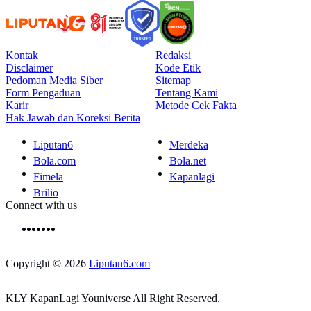
Kontak
Redaksi
Disclaimer
Kode Etik
Pedoman Media Siber
Sitemap
Form Pengaduan
Tentang Kami
Karir
Metode Cek Fakta
Hak Jawab dan Koreksi Berita
Liputan6
Merdeka
Bola.com
Bola.net
Fimela
Kapanlagi
Brilio
Connect with us
Copyright © 2026
Liputan6.com
KLY KapanLagi Youniverse All Right Reserved.