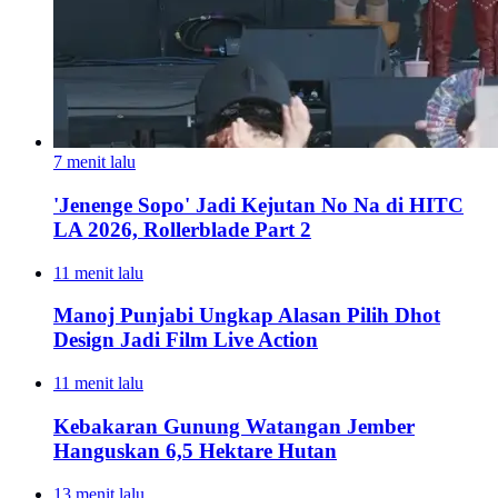
7 menit lalu
'Jenenge Sopo' Jadi Kejutan No Na di HITC
LA 2026, Rollerblade Part 2
11 menit lalu
Manoj Punjabi Ungkap Alasan Pilih Dhot
Design Jadi Film Live Action
11 menit lalu
Kebakaran Gunung Watangan Jember
Hanguskan 6,5 Hektare Hutan
13 menit lalu