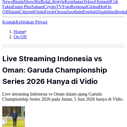
News
Bisnis
ShowBiz
Bola
Lifestyle
Kesehatan
Tekno
Otomotif
Cek
Fakta
Enam Plus
Saham
Crypto
TV
Foto
Regional
Global
Hot
On
Off
Islami
Citizen6
Opini
Feeds
Otosia
Spotlight
English
Disabilitas
Berita
Kontak
Kebijakan Privasi
Home
On Off
Live Streaming Indonesia vs
Oman: Garuda Championship
Series 2026 Hanya di Vidio
Live streaming Indonesia vs Oman dalam ajang Garuda
Championship Series 2026 pada Jumat, 5 Juni 2026 hanya di Vidio.