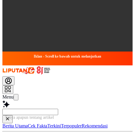
Iklan - Scroll ke bawah untuk melanjutkan
Menu
Tanya apapun tentang artikel ini...
Berita Utama
Cek Fakta
Terkini
Terpopuler
Rekomendasi