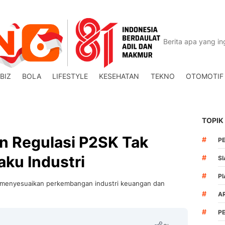
BIZ
BOLA
LIFESTYLE
KESEHATAN
TEKNO
OTOMOTIF
TOPIK
n Regulasi P2SK Tak
#
P
aku Industri
#
S
#
PI
k menyesuaikan perkembangan industri keuangan dan
#
A
#
P