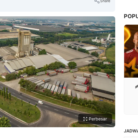
Share
POP
Copy Link
Perbesar