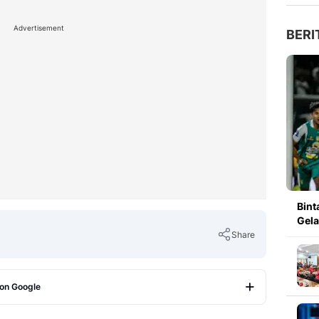
Advertisement
BERI
Bint
Gela
Share
 on Google
Copy Link