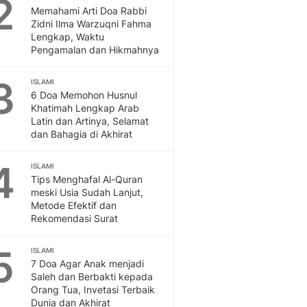
2
Otosia
Memahami Arti Doa Rabbi
Zidni Ilma Warzuqni Fahma
Otosia
Lengkap, Waktu
Feeds
Pengamalan dan Hikmahnya
Feeds Liputan6: Kumpul
Terbaru Harian
3
ISLAMI
Spotlight
6 Doa Memohon Husnul
Berita Terkini, Kabar Te
Khatimah Lengkap Arab
Dan Dunia - Liputan6.
Latin dan Artinya, Selamat
dan Bahagia di Akhirat
English
Exploring Knowledge, T
4
ISLAMI
En.Liputan6.com
Tips Menghafal Al-Quran
Disabilitas
meski Usia Sudah Lanjut,
Disabilitas Berita Terkini
Metode Efektif dan
Harian, Berita Terbaru,
Rekomendasi Surat
Berita
Berita Hari Ini Politik,
5
ISLAMI
Health
7 Doa Agar Anak menjadi
Saleh dan Berbakti kepada
Kabar Berita Terbaru D
Orang Tua, Invetasi Terbaik
Diet, Herbal Terbaik
Dunia dan Akhirat