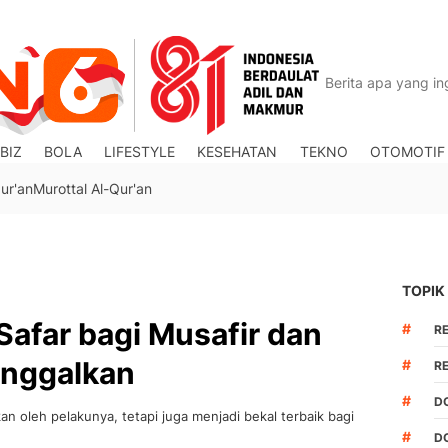
BIZ
BOLA
LIFESTYLE
KESEHATAN
TEKNO
OTOMOTIF
ur'an
Murottal Al-Qur'an
TOPIK
Safar bagi Musafir dan
#
R
inggalkan
#
R
#
D
an oleh pelakunya, tetapi juga menjadi bekal terbaik bagi
#
D