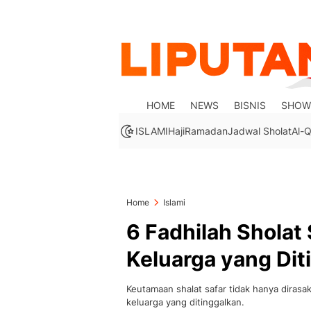
HOME
NEWS
BISNIS
SHOW
ISLAMI
Haji
Ramadan
Jadwal Sholat
Al-Q
Home
Islami
6 Fadhilah Sholat 
Keluarga yang Dit
Keutamaan shalat safar tidak hanya dirasak
keluarga yang ditinggalkan.