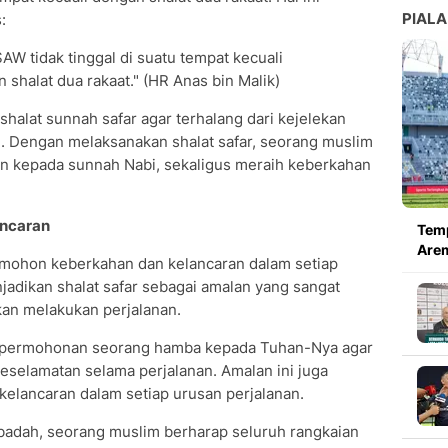
PIALA
:
W tidak tinggal di suatu tempat kecuali
shalat dua rakaat." (HR Anas bin Malik)
halat sunnah safar agar terhalang dari kejelekan
. Dengan melaksanakan shalat safar, seorang muslim
n kepada sunnah Nabi, sekaligus meraih keberkahan
ancaran
Temp
Arem
emohon keberkahan dan kelancaran dalam setiap
jadikan shalat safar sebagai amalan yang sangat
kan melakukan perjalanan.
ud permohonan seorang hamba kepada Tuhan-Nya agar
keselamatan selama perjalanan. Amalan ini juga
lancaran dalam setiap urusan perjalanan.
badah, seorang muslim berharap seluruh rangkaian