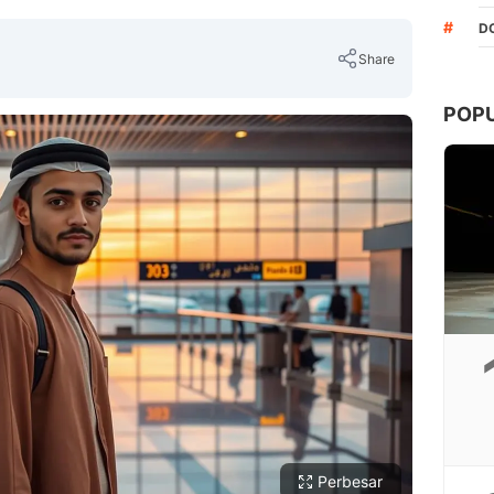
#
DO
Share
POP
Copy Link
Perbesar