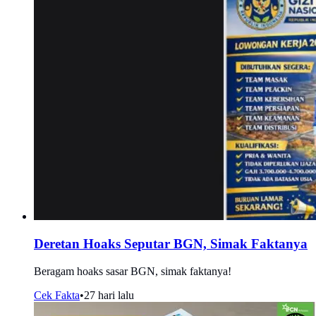
Deretan Hoaks Seputar BGN, Simak Faktanya
Beragam hoaks sasar BGN, simak faktanya!
Cek Fakta
•
27 hari lalu