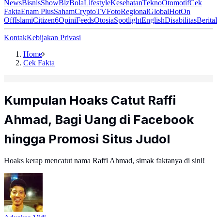
News
Bisnis
ShowBiz
Bola
Lifestyle
Kesehatan
Tekno
Otomotif
Cek
Fakta
Enam Plus
Saham
Crypto
TV
Foto
Regional
Global
Hot
On
Off
Islami
Citizen6
Opini
Feeds
Otosia
Spotlight
English
Disabilitas
Berita
Kontak
Kebijakan Privasi
Home
Cek Fakta
Kumpulan Hoaks Catut Raffi
Ahmad, Bagi Uang di Facebook
hingga Promosi Situs Judol
Hoaks kerap mencatut nama Raffi Ahmad, simak faktanya di sini!