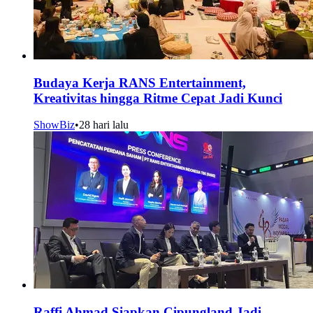
Budaya Kerja RANS Entertainment,
Kreativitas hingga Ritme Cepat Jadi Kunci
ShowBiz
•
28 hari lalu
Raffi Ahmad Siapkan Cipungland Jadi