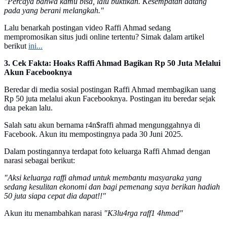
"Percaya bahwa kamu bisa, lalu buktikan. Kesempatan datang
pada yang berani melangkah."
Lalu benarkah postingan video Raffi Ahmad sedang
mempromosikan situs judi online tertentu? Simak dalam artikel
berikut
ini...
3. Cek Fakta: Hoaks Raffi Ahmad Bagikan Rp 50 Juta Melalui
Akun Facebooknya
Beredar di media sosial postingan Raffi Ahmad membagikan uang
Rp 50 juta melalui akun Facebooknya. Postingan itu beredar sejak
dua pekan lalu.
Salah satu akun bernama r4n$raffi ahmad mengunggahnya di
Facebook. Akun itu mempostingnya pada 30 Juni 2025.
Dalam postingannya terdapat foto keluarga Raffi Ahmad dengan
narasi sebagai berikut:
"Aksi keluarga raffi ahmad untuk membantu masyaraka yang
sedang kesulitan ekonomi dan bagi pemenang saya berikan hadiah
50 juta siapa cepat dia dapat!!"
Akun itu menambahkan narasi
"K3lu4rga raff1 4hmad"