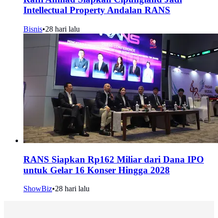
Intellectual Property Andalan RANS
Bisnis
•
28 hari lalu
RANS Siapkan Rp162 Miliar dari Dana IPO
untuk Gelar 16 Konser Hingga 2028
ShowBiz
•
28 hari lalu