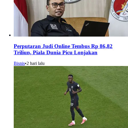
Perputaran Judi Online Tembus Rp 86,82
Triliun, Piala Dunia Picu Lonjakan
Bisnis
•
2 hari lalu