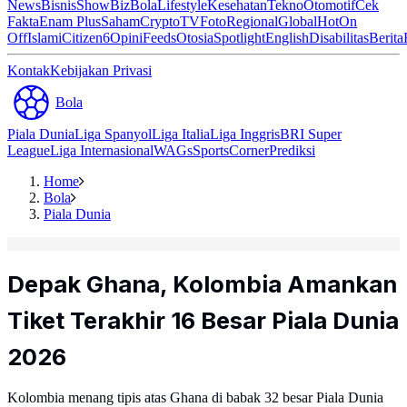
News
Bisnis
ShowBiz
Bola
Lifestyle
Kesehatan
Tekno
Otomotif
Cek
Fakta
Enam Plus
Saham
Crypto
TV
Foto
Regional
Global
Hot
On
Off
Islami
Citizen6
Opini
Feeds
Otosia
Spotlight
English
Disabilitas
Berita
Kontak
Kebijakan Privasi
Bola
Piala Dunia
Liga Spanyol
Liga Italia
Liga Inggris
BRI Super
League
Liga Internasional
WAGs
Sports
Corner
Prediksi
Home
Bola
Piala Dunia
Depak Ghana, Kolombia Amankan
Tiket Terakhir 16 Besar Piala Dunia
2026
Kolombia menang tipis atas Ghana di babak 32 besar Piala Dunia