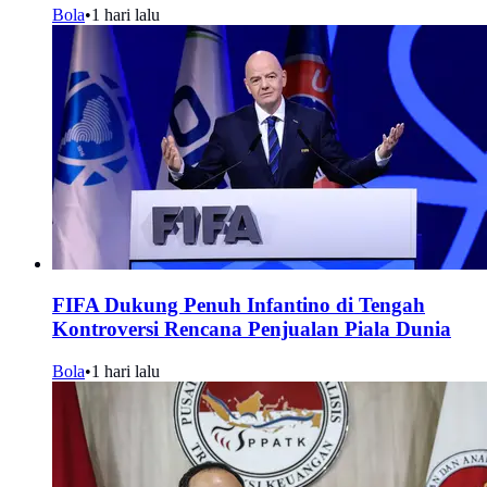
Bola
•
1 hari lalu
FIFA Dukung Penuh Infantino di Tengah
Kontroversi Rencana Penjualan Piala Dunia
Bola
•
1 hari lalu