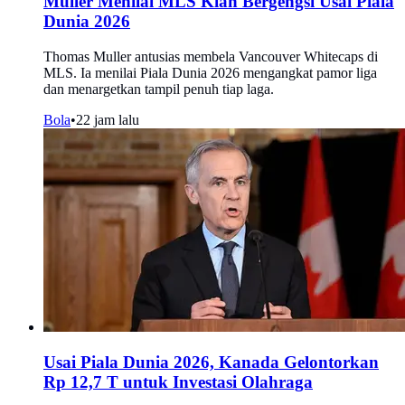
Muller Menilai MLS Kian Bergengsi Usai Piala
Dunia 2026
Thomas Muller antusias membela Vancouver Whitecaps di
MLS. Ia menilai Piala Dunia 2026 mengangkat pamor liga
dan menargetkan tampil penuh tiap laga.
Bola
•
22 jam lalu
Usai Piala Dunia 2026, Kanada Gelontorkan
Rp 12,7 T untuk Investasi Olahraga