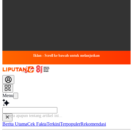
Iklan - Scroll ke bawah untuk melanjutkan
Menu
B
Berita Utama
Cek Fakta
Terkini
Terpopuler
Rekomendasi