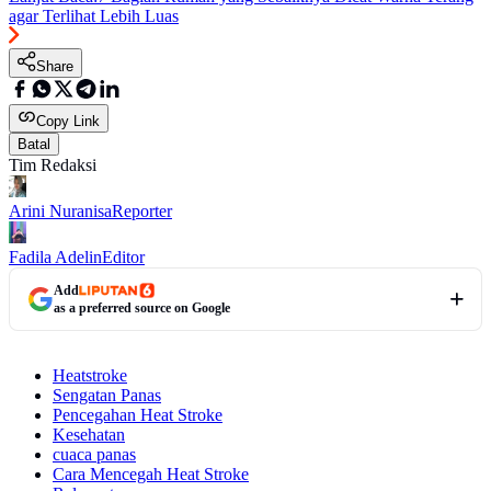
agar Terlihat Lebih Luas
Share
Copy Link
Batal
Tim Redaksi
Arini Nuranisa
Reporter
Fadila Adelin
Editor
Add
as a preferred source on Google
Heatstroke
Sengatan Panas
Pencegahan Heat Stroke
Kesehatan
cuaca panas
Cara Mencegah Heat Stroke