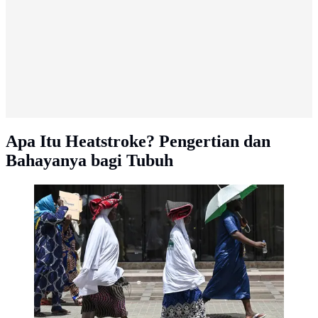
Apa Itu Heatstroke? Pengertian dan
Bahayanya bagi Tubuh
Jemaah haji diminta mewaspadai terjadinya heatstroke
saat Armuzna. (Photo by Sajjad HUSSAIN / AFP)