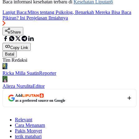
Baca informasi kesehatan terbaru di
Kesehatan Liputan6
Lanjut Baca:
Mitos tentang Psikolog, Benarkah Mereka Bisa Baca
Pikiran? Ini Penjelasan Ilmiahnya
Share
Copy Link
Batal
Tim Redaksi
Ricka Milla Suatin
Reporter
Alieza Nurulita
Editor
Add
as a preferred source on Google
Relevant
Cara Menanam
Pakis Monyet
terik matahari