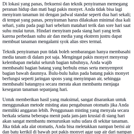
Di lokasi yang panas, frekuensi dan teknik penyiraman memegang
peranan hidup dan mati bagi pakis monyet. Anda tidak bisa lagi
menyiram tanaman ini dengan jadwal standar seperti dua hari sekali;
di tempat yang panas, penyiraman harus dilakukan minimal dua kali
sehari, yaitu pada pagi hari sebelum matahari terik dan sore hari saat
suhu mulai turun. Hindari menyiram pada siang hari yang terik
karena perbedaan suhu air dan media yang ekstrem justru dapat
membuat tanaman mengalami syok alias stres termal.
Teknik penyiraman pun tidak boleh sembarangan hanya membasahi
media tanam di dalam pot saja. Mengingat pakis monyet menyerap
kelembapan melalui seluruh bagian tubuhnya, Anda wajib
membasahi bagian batang yang berbulu emas serta menyemprot
bagian bawah daunnya. Bulu-bulu halus pada batang pakis monyet
berfungsi seperti jaringan spons yang menyimpan air, sehingga
membasahi batangnya secara merata akan membantu menjaga
kesegaran tanaman sepanjang hari.
Untuk memberikan hasil yang maksimal, sangat disarankan untuk
menggunakan metode misting atau pengabunan otomatis jika Anda
memiliki anggaran lebih. Penggunaan misting yang menyala secara
berkala selama beberapa menit pada jam-jam krusial di siang hari
akan sangat membantu menurunkan suhu udara di sekitar tanaman.
Jika tidak ada alat otomatis, Anda bisa meletakkan nampan berisi air
dan batu kerikil di bawah pot pakis monyet agar uap air dari nampan