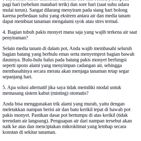
pagi hari (sebelum matahari terik) dan sore hari (saat suhu udara
mulai turun). Sangat dilarang menyiram pada siang hari bolong
karena perbedaan suhu yang ekstrem antara air dan media tanam
dapat membuat tanaman mengalami syok atau stres termal.
4. Bagian tubuh pakis monyet mana saja yang wajib terkena air saat
penyiraman?
Selain media tanam di dalam pot, Anda wajib membasahi seluruh
bagian batang yang berbulu emas serta menyemprot bagian bawah
daunnya. Bulu-bulu halus pada batang pakis monyet berfungsi
seperti spons alami yang menyimpan cadangan air, sehingga
membasahinya secara merata akan menjaga tanaman tetap segar
sepanjang hari.
5. Apa solusi alternatif jika saya tidak memiliki modal untuk
memasang sistem kabut (misting) otomatis?
Anda bisa menggunakan trik alami yang murah, yaitu dengan
meletakkan nampan berisi air dan batu kerikil tepat di bawah pot
pakis monyet. Pastikan dasar pot bertumpu di atas kerikil (tidak
terendam air langsung). Penguapan air dari nampan tersebut akan
naik ke atas dan menciptakan mikroklimat yang lembap secara
konstan di sekitar tanaman.