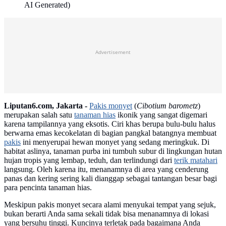
AI Generated)
Advertisement
Liputan6.com, Jakarta -
Pakis monyet
(
Cibotium barometz
)
merupakan salah satu
tanaman hias
ikonik yang sangat digemari
karena tampilannya yang eksotis. Ciri khas berupa bulu-bulu halus
berwarna emas kecokelatan di bagian pangkal batangnya membuat
pakis
ini menyerupai hewan monyet yang sedang meringkuk. Di
habitat aslinya, tanaman purba ini tumbuh subur di lingkungan hutan
hujan tropis yang lembap, teduh, dan terlindungi dari
terik matahari
langsung. Oleh karena itu, menanamnya di area yang cenderung
panas dan kering sering kali dianggap sebagai tantangan besar bagi
para pencinta tanaman hias.
Meskipun pakis monyet secara alami menyukai tempat yang sejuk,
bukan berarti Anda sama sekali tidak bisa menanamnya di lokasi
yang bersuhu tinggi. Kuncinya terletak pada bagaimana Anda