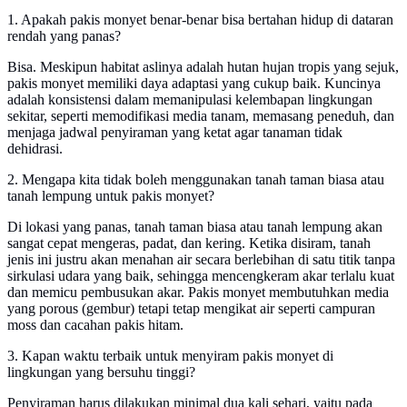
1. Apakah pakis monyet benar-benar bisa bertahan hidup di dataran
rendah yang panas?
Bisa. Meskipun habitat aslinya adalah hutan hujan tropis yang sejuk,
pakis monyet memiliki daya adaptasi yang cukup baik. Kuncinya
adalah konsistensi dalam memanipulasi kelembapan lingkungan
sekitar, seperti memodifikasi media tanam, memasang peneduh, dan
menjaga jadwal penyiraman yang ketat agar tanaman tidak
dehidrasi.
2. Mengapa kita tidak boleh menggunakan tanah taman biasa atau
tanah lempung untuk pakis monyet?
Di lokasi yang panas, tanah taman biasa atau tanah lempung akan
sangat cepat mengeras, padat, dan kering. Ketika disiram, tanah
jenis ini justru akan menahan air secara berlebihan di satu titik tanpa
sirkulasi udara yang baik, sehingga mencengkeram akar terlalu kuat
dan memicu pembusukan akar. Pakis monyet membutuhkan media
yang porous (gembur) tetapi tetap mengikat air seperti campuran
moss dan cacahan pakis hitam.
3. Kapan waktu terbaik untuk menyiram pakis monyet di
lingkungan yang bersuhu tinggi?
Penyiraman harus dilakukan minimal dua kali sehari, yaitu pada