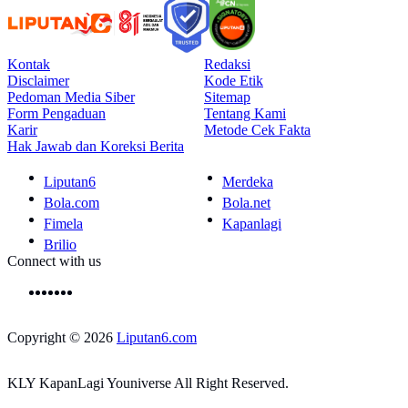
Kontak
Redaksi
Disclaimer
Kode Etik
Pedoman Media Siber
Sitemap
Form Pengaduan
Tentang Kami
Karir
Metode Cek Fakta
Hak Jawab dan Koreksi Berita
Liputan6
Merdeka
Bola.com
Bola.net
Fimela
Kapanlagi
Brilio
Connect with us
Copyright © 2026
Liputan6.com
KLY KapanLagi Youniverse All Right Reserved.