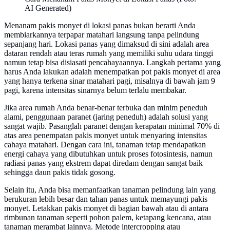
AI Generated)
Menanam pakis monyet di lokasi panas bukan berarti Anda
membiarkannya terpapar matahari langsung tanpa pelindung
sepanjang hari. Lokasi panas yang dimaksud di sini adalah area
dataran rendah atau teras rumah yang memiliki suhu udara tinggi
namun tetap bisa disiasati pencahayaannya. Langkah pertama yang
harus Anda lakukan adalah menempatkan pot pakis monyet di area
yang hanya terkena sinar matahari pagi, misalnya di bawah jam 9
pagi, karena intensitas sinarnya belum terlalu membakar.
Jika area rumah Anda benar-benar terbuka dan minim peneduh
alami, penggunaan paranet (jaring peneduh) adalah solusi yang
sangat wajib. Pasanglah paranet dengan kerapatan minimal 70% di
atas area penempatan pakis monyet untuk menyaring intensitas
cahaya matahari. Dengan cara ini, tanaman tetap mendapatkan
energi cahaya yang dibutuhkan untuk proses fotosintesis, namun
radiasi panas yang ekstrem dapat diredam dengan sangat baik
sehingga daun pakis tidak gosong.
Selain itu, Anda bisa memanfaatkan tanaman pelindung lain yang
berukuran lebih besar dan tahan panas untuk memayungi pakis
monyet. Letakkan pakis monyet di bagian bawah atau di antara
rimbunan tanaman seperti pohon palem, ketapang kencana, atau
tanaman merambat lainnya. Metode intercropping atau