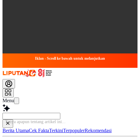
Iklan - Scroll ke bawah untuk melanjutkan
Menu
Baca
Berita Utama
Cek Fakta
Terkini
Terpopuler
Rekomendasi