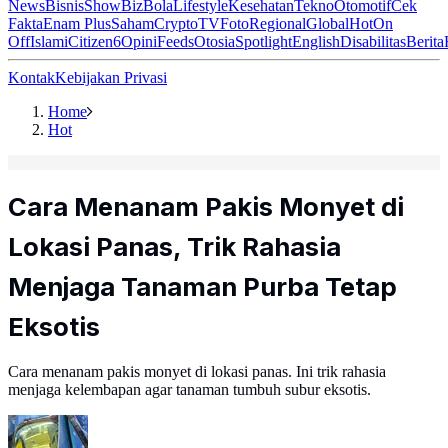
News
Bisnis
ShowBiz
Bola
Lifestyle
Kesehatan
Tekno
Otomotif
Cek
Fakta
Enam Plus
Saham
Crypto
TV
Foto
Regional
Global
Hot
On
Off
Islami
Citizen6
Opini
Feeds
Otosia
Spotlight
English
Disabilitas
Berita
Kontak
Kebijakan Privasi
Home
Hot
Cara Menanam Pakis Monyet di
Lokasi Panas, Trik Rahasia
Menjaga Tanaman Purba Tetap
Eksotis
Cara menanam pakis monyet di lokasi panas. Ini trik rahasia
menjaga kelembapan agar tanaman tumbuh subur eksotis.