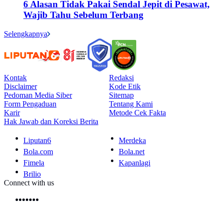
6 Alasan Tidak Pakai Sendal Jepit di Pesawat,
Wajib Tahu Sebelum Terbang
Selengkapnya
Kontak
Redaksi
Disclaimer
Kode Etik
Pedoman Media Siber
Sitemap
Form Pengaduan
Tentang Kami
Karir
Metode Cek Fakta
Hak Jawab dan Koreksi Berita
Liputan6
Merdeka
Bola.com
Bola.net
Fimela
Kapanlagi
Brilio
Connect with us