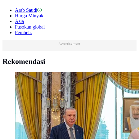
Arab Saudi
Harga Minyak
Asia
Pasokan global
Pembeli.
Advertisement
Rekomendasi