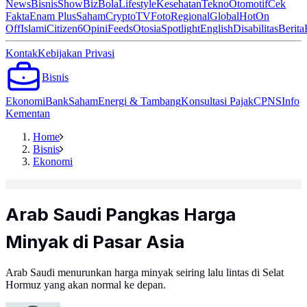
News
Bisnis
ShowBiz
Bola
Lifestyle
Kesehatan
Tekno
Otomotif
Cek
Fakta
Enam Plus
Saham
Crypto
TV
Foto
Regional
Global
Hot
On
Off
Islami
Citizen6
Opini
Feeds
Otosia
Spotlight
English
Disabilitas
Berita
Kontak
Kebijakan Privasi
Bisnis
Ekonomi
Bank
Saham
Energi & Tambang
Konsultasi Pajak
CPNS
Info
Kementan
Home
Bisnis
Ekonomi
Arab Saudi Pangkas Harga
Minyak di Pasar Asia
Arab Saudi menurunkan harga minyak seiring lalu lintas di Selat
Hormuz yang akan normal ke depan.