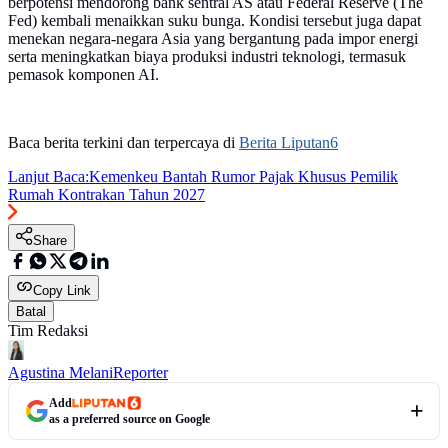
berpotensi mendorong bank sentral AS atau Federal Reserve (The
Fed) kembali menaikkan suku bunga. Kondisi tersebut juga dapat
menekan negara-negara Asia yang bergantung pada impor energi
serta meningkatkan biaya produksi industri teknologi, termasuk
pemasok komponen AI.
Baca berita terkini dan terpercaya di
Berita Liputan6
Lanjut Baca:
Kemenkeu Bantah Rumor Pajak Khusus Pemilik
Rumah Kontrakan Tahun 2027
Share
Copy Link
Batal
Tim Redaksi
Agustina Melani
Reporter
Add
as a preferred source on Google