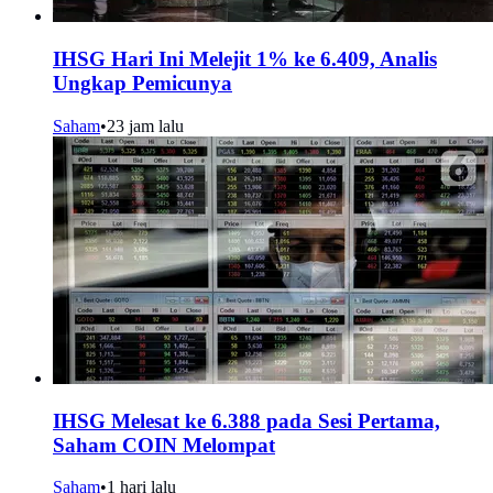
IHSG Hari Ini Melejit 1% ke 6.409, Analis
Ungkap Pemicunya
Saham
•
23 jam lalu
IHSG Melesat ke 6.388 pada Sesi Pertama,
Saham COIN Melompat
Saham
•
1 hari lalu