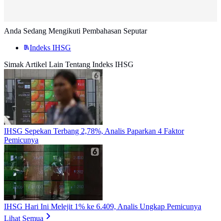
Anda Sedang Mengikuti Pembahasan Seputar
Indeks IHSG
Simak Artikel Lain Tentang Indeks IHSG
IHSG Sepekan Terbang 2,78%, Analis Paparkan 4 Faktor
Pemicunya
IHSG Hari Ini Melejit 1% ke 6.409, Analis Ungkap Pemicunya
Lihat Semua