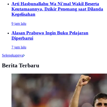
Arti Hasbunallahu Wa Ni'mal Wakil Beserta
Keutamaannya, Dzikir Penenang saat Dilanda
Kegelisahan
9 jam lalu
Alasan Prabowo Ingin Buku Pelajaran
Diperbarui
7 jam lalu
Selengkapnya
Berita Terbaru