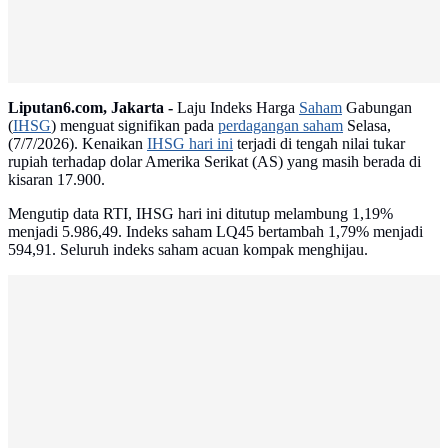
Liputan6.com, Jakarta -
Laju Indeks Harga
Saham
Gabungan
(
IHSG
) menguat signifikan pada
perdagangan saham
Selasa,
(7/7/2026). Kenaikan
IHSG hari ini
terjadi di tengah nilai tukar
rupiah terhadap dolar Amerika Serikat (AS) yang masih berada di
kisaran 17.900.
Mengutip data RTI, IHSG hari ini ditutup melambung 1,19%
menjadi 5.986,49. Indeks saham LQ45 bertambah 1,79% menjadi
594,91. Seluruh indeks saham acuan kompak menghijau.