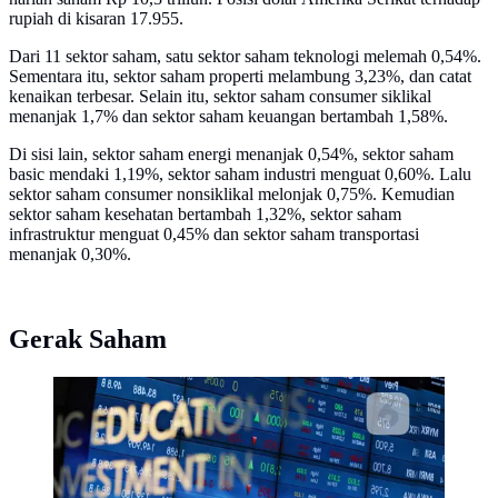
rupiah di kisaran 17.955.
Dari 11 sektor saham, satu sektor saham teknologi melemah 0,54%.
Sementara itu, sektor saham properti melambung 3,23%, dan catat
kenaikan terbesar. Selain itu, sektor saham consumer siklikal
menanjak 1,7% dan sektor saham keuangan bertambah 1,58%.
Di sisi lain, sektor saham energi menanjak 0,54%, sektor saham
basic mendaki 1,19%, sektor saham industri menguat 0,60%. Lalu
sektor saham consumer nonsiklikal melonjak 0,75%. Kemudian
sektor saham kesehatan bertambah 1,32%, sektor saham
infrastruktur menguat 0,45% dan sektor saham transportasi
menanjak 0,30%.
Gerak Saham
Pengunjung melintas di dekat monitor perkembangan
saham di Bursa Efek Indonesia, Jakarta.
(Liputan6.com/Immanuel Antonius)