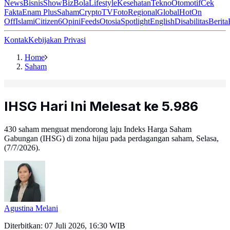
News
Bisnis
ShowBiz
Bola
Lifestyle
Kesehatan
Tekno
Otomotif
Cek
Fakta
Enam Plus
Saham
Crypto
TV
Foto
Regional
Global
Hot
On
Off
Islami
Citizen6
Opini
Feeds
Otosia
Spotlight
English
Disabilitas
Berita
Kontak
Kebijakan Privasi
Home
Saham
IHSG Hari Ini Melesat ke 5.986
430 saham menguat mendorong laju Indeks Harga Saham
Gabungan (IHSG) di zona hijau pada perdagangan saham, Selasa,
(7/7/2026).
Agustina Melani
Diterbitkan:
07 Juli 2026, 16:30 WIB