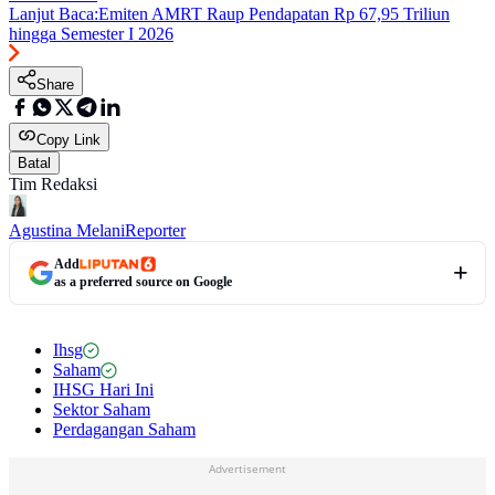
Lanjut Baca:
Emiten AMRT Raup Pendapatan Rp 67,95 Triliun
hingga Semester I 2026
Share
Copy Link
Batal
Tim Redaksi
Agustina Melani
Reporter
Add
as a preferred source on Google
Ihsg
Saham
IHSG Hari Ini
Sektor Saham
Perdagangan Saham
Advertisement