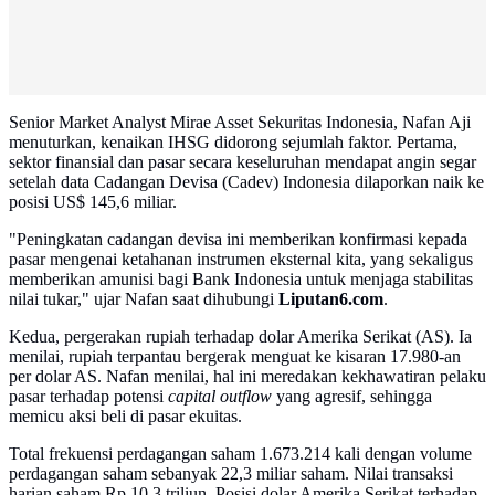
Senior Market Analyst Mirae Asset Sekuritas Indonesia, Nafan Aji
menuturkan, kenaikan IHSG didorong sejumlah faktor. Pertama,
sektor finansial dan pasar secara keseluruhan mendapat angin segar
setelah data Cadangan Devisa (Cadev) Indonesia dilaporkan naik ke
posisi US$ 145,6 miliar.
"Peningkatan cadangan devisa ini memberikan konfirmasi kepada
pasar mengenai ketahanan instrumen eksternal kita, yang sekaligus
memberikan amunisi bagi Bank Indonesia untuk menjaga stabilitas
nilai tukar," ujar Nafan saat dihubungi
Liputan6.com
.
Kedua, pergerakan rupiah terhadap dolar Amerika Serikat (AS). Ia
menilai, rupiah terpantau bergerak menguat ke kisaran 17.980-an
per dolar AS. Nafan menilai, hal ini meredakan kekhawatiran pelaku
pasar terhadap potensi
capital outflow
yang agresif, sehingga
memicu aksi beli di pasar ekuitas.
Total frekuensi perdagangan saham 1.673.214 kali dengan volume
perdagangan saham sebanyak 22,3 miliar saham. Nilai transaksi
harian saham Rp 10,3 triliun. Posisi dolar Amerika Serikat terhadap