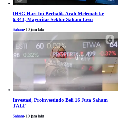
IHSG Hari Ini Berbalik Arah Melemah ke
6.343, Mayoritas Sektor Saham Lesu
Saham
•
10 jam lalu
Investasi, Proinvestindo Beli 16 Juta Saham
TALF
Saham
•
10 jam lalu