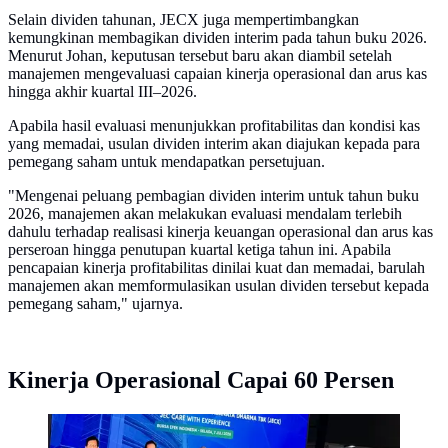
Selain dividen tahunan, JECX juga mempertimbangkan
kemungkinan membagikan dividen interim pada tahun buku 2026.
Menurut Johan, keputusan tersebut baru akan diambil setelah
manajemen mengevaluasi capaian kinerja operasional dan arus kas
hingga akhir kuartal III–2026.
Apabila hasil evaluasi menunjukkan profitabilitas dan kondisi kas
yang memadai, usulan dividen interim akan diajukan kepada para
pemegang saham untuk mendapatkan persetujuan.
"Mengenai peluang pembagian dividen interim untuk tahun buku
2026, manajemen akan melakukan evaluasi mendalam terlebih
dahulu terhadap realisasi kinerja keuangan operasional dan arus kas
perseroan hingga penutupan kuartal ketiga tahun ini. Apabila
pencapaian kinerja profitabilitas dinilai kuat dan memadai, barulah
manajemen akan memformulasikan usulan dividen tersebut kepada
pemegang saham," ujarnya.
Kinerja Operasional Capai 60 Persen
Jajaran direksi PT Nitrasanata Dharma Tbk (JECX),
Budi Djatmiko, di Bursa Efek Indonesia (BEI) pada