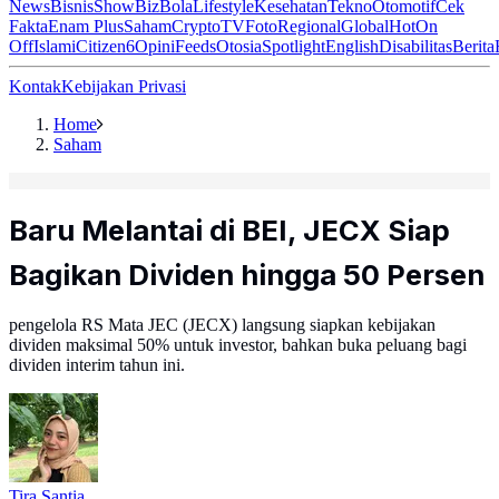
News
Bisnis
ShowBiz
Bola
Lifestyle
Kesehatan
Tekno
Otomotif
Cek
Fakta
Enam Plus
Saham
Crypto
TV
Foto
Regional
Global
Hot
On
Off
Islami
Citizen6
Opini
Feeds
Otosia
Spotlight
English
Disabilitas
Berita
Kontak
Kebijakan Privasi
Home
Saham
Baru Melantai di BEI, JECX Siap
Bagikan Dividen hingga 50 Persen
pengelola RS Mata JEC (JECX) langsung siapkan kebijakan
dividen maksimal 50% untuk investor, bahkan buka peluang bagi
dividen interim tahun ini.
Tira Santia