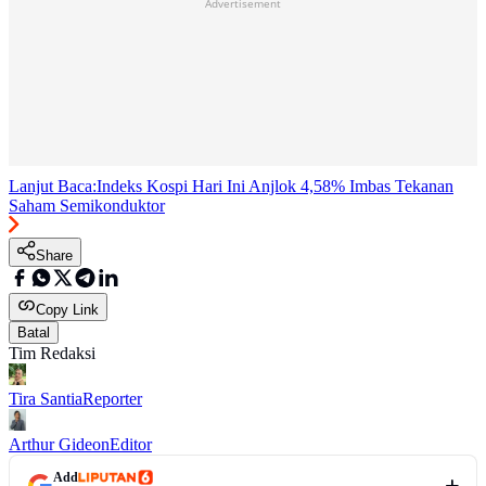
Advertisement
Lanjut Baca:
Indeks Kospi Hari Ini Anjlok 4,58% Imbas Tekanan
Saham Semikonduktor
Share
Copy Link
Batal
Tim Redaksi
Tira Santia
Reporter
Arthur Gideon
Editor
Add