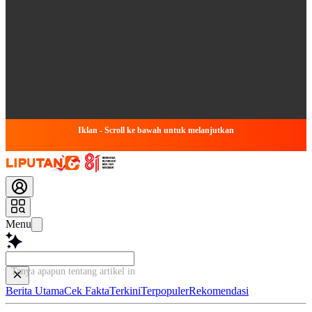
Iklan - Scroll ke bawah untuk melanjutkan
Menu
Tanya apapun tentang artikel ini...
Berita Utama
Cek Fakta
Terkini
Terpopuler
Rekomendasi