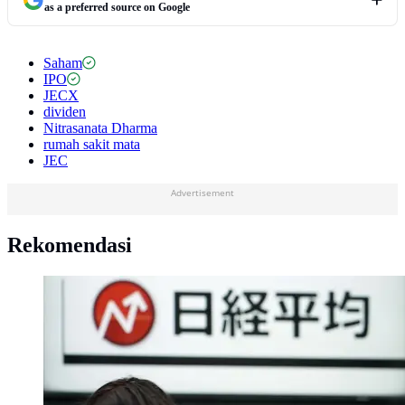
as a preferred source on Google
Saham
IPO
JECX
dividen
Nitrasanata Dharma
rumah sakit mata
JEC
Advertisement
Rekomendasi