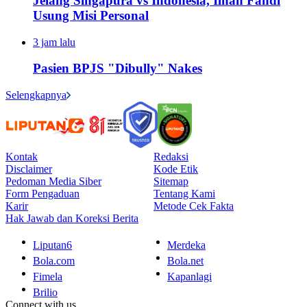
Jelang Singapura vs Indonesia, Ilhan Fandi
Usung Misi Personal
3 jam lalu
Pasien BPJS "Dibully" Nakes
Selengkapnya
Kontak
Redaksi
Disclaimer
Kode Etik
Pedoman Media Siber
Sitemap
Form Pengaduan
Tentang Kami
Karir
Metode Cek Fakta
Hak Jawab dan Koreksi Berita
Liputan6
Merdeka
Bola.com
Bola.net
Fimela
Kapanlagi
Brilio
Connect with us