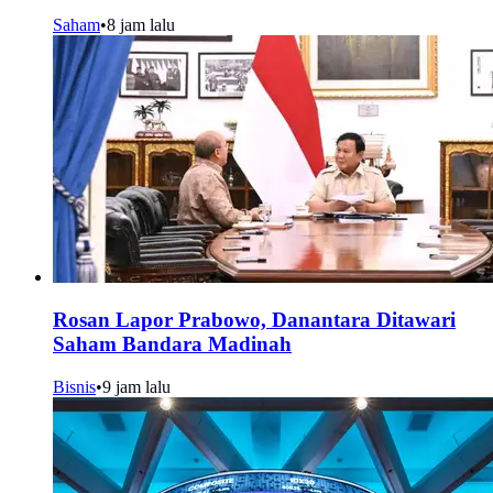
Saham
•
8 jam lalu
Rosan Lapor Prabowo, Danantara Ditawari
Saham Bandara Madinah
Bisnis
•
9 jam lalu