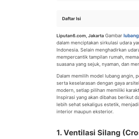
Daftar Isi
Ventilasi Silang (Cross Ventilation) 
Gambar
lubang
Liputan6.com, Jakarta
Dinding Roster dengan Pola Geometri
dalam menciptakan sirkulasi udara yan
Skylight (Atap Kaca) untuk Pencahaya
Indonesia. Selain menghadirkan udara
Jendela Nako/Jalusi untuk Kontrol Ali
mempercantik tampilan rumah, memad
Lubang Angin Kayu atau Kisi-kisi Kay
suasana yang sejuk, nyaman, dan men
Ventilasi Geometris Minimalis
People Also Ask
Dalam memilih model lubang angin, p
serta keselarasan dengan gaya arsitekt
modern, setiap pilihan memiliki kara
Inspirasi yang akan dibahas beriku
lebih sehat sekaligus estetik, menjad
interior maupun eksterior.
1. Ventilasi Silang (C