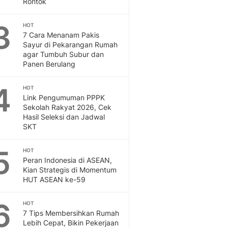
Rontok
Feeds
Feeds Liputan6: Kumpul
3
HOT
Terbaru Harian
7 Cara Menanam Pakis
Otosia
Sayur di Pekarangan Rumah
agar Tumbuh Subur dan
Otosia
Panen Berulang
Spotlight
Berita Terkini, Kabar Te
4
HOT
Dan Dunia - Liputan6.
Link Pengumuman PPPK
English
Sekolah Rakyat 2026, Cek
Exploring Knowledge, T
Hasil Seleksi dan Jadwal
En.Liputan6.com
SKT
Disabilitas
Disabilitas Berita Terkini
5
HOT
Harian, Berita Terbaru,
Peran Indonesia di ASEAN,
Kian Strategis di Momentum
Berita
HUT ASEAN ke-59
Berita Hari Ini Politik,
Health
6
HOT
Kabar Berita Terbaru D
7 Tips Membersihkan Rumah
Diet, Herbal Terbaik
Lebih Cepat, Bikin Pekerjaan