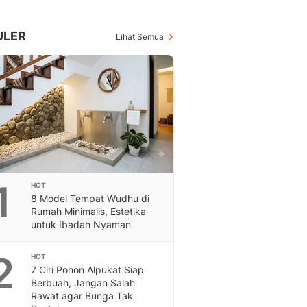
Berita Daerah Dan Peri
Terbaru
Global
ULER
Lihat Semua
Berita Internasional, Sa
Inspiratif, Unik, Dan M
Hot
Hot Liputan6.com Menya
Dan Terbaru
On Off
On Off Liputan6: Sinop
& Berita Bisnis Digital
Islami
1
HOT
Berita & Kajian Islami
8 Model Tempat Wudhu di
Hikmah - Liputan6
Rumah Minimalis, Estetika
Citizen6
untuk Ibadah Nyaman
Berita Citizen6 - Medi
Liputan6.com
2
HOT
7 Ciri Pohon Alpukat Siap
Opini
Berbuah, Jangan Salah
Opini Liputan6: Analis
Rawat agar Bunga Tak
Pandang Dan Perspekti