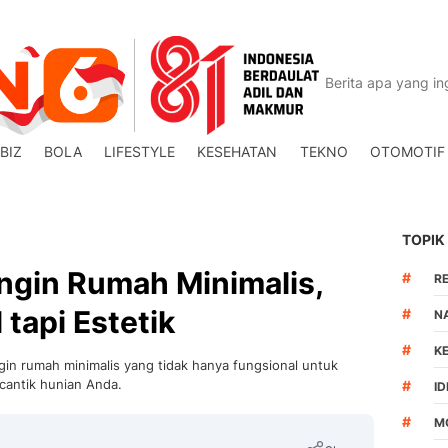
BIZ
BOLA
LIFESTYLE
KESEHATAN
TEKNO
OTOMOTIF
TOPIK
gin Rumah Minimalis,
#
R
tapi Estetik
#
N
#
K
in rumah minimalis yang tidak hanya fungsional untuk
rcantik hunian Anda.
#
I
#
M