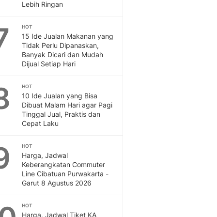
Sport
Lebih Ringan
Berita Bola Terkini, Ja
Klasemen, Hasil Liga
7
HOT
15 Ide Jualan Makanan yang
Tidak Perlu Dipanaskan,
Banyak Dicari dan Mudah
Dijual Setiap Hari
8
HOT
10 Ide Jualan yang Bisa
Dibuat Malam Hari agar Pagi
Tinggal Jual, Praktis dan
Cepat Laku
9
HOT
Harga, Jadwal
Keberangkatan Commuter
Line Cibatuan Purwakarta -
Garut 8 Agustus 2026
HOT
Harga, Jadwal Tiket KA