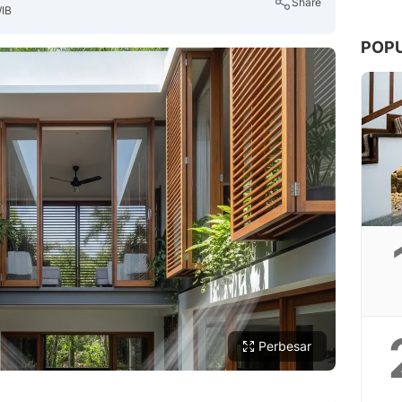
Share
WIB
POP
Copy Link
Perbesar