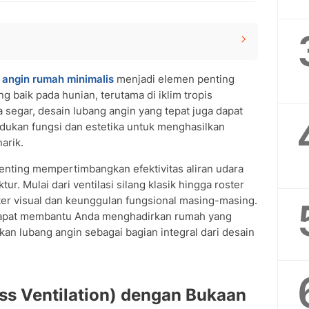
dengan Bukaan Optimal
 angin
rumah minimalis
menjadi elemen penting
s
g baik pada hunian, terutama di iklim tropis
an dan Ventilasi
 segar, desain lubang angin yang tepat juga dapat
ran Udara
ukan fungsi dan estetika untuk menghasilkan
u
arik.
enting mempertimbangkan efektivitas aliran udara
ur. Mulai dari ventilasi silang klasik hingga roster
kter visual dan keunggulan fungsional masing-masing.
t dapat membantu Anda menghadirkan rumah yang
ikan lubang angin sebagai bagian integral dari desain
ross Ventilation) dengan Bukaan