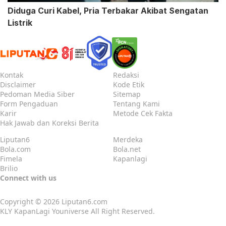
Diduga Curi Kabel, Pria Terbakar Akibat Sengatan
Listrik
Kontak
Redaksi
Disclaimer
Kode Etik
Pedoman Media Siber
Sitemap
Form Pengaduan
Tentang Kami
Karir
Metode Cek Fakta
Hak Jawab dan Koreksi Berita
Liputan6
Merdeka
Bola.com
Bola.net
Fimela
Kapanlagi
Brilio
Connect with us
Copyright © 2026
Liputan6.com
KLY KapanLagi Youniverse All Right Reserved.