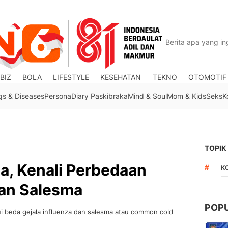
BIZ
BOLA
LIFESTYLE
KESEHATAN
TEKNO
OTOMOTIF
gs & Diseases
Persona
Diary Paskibraka
Mind & Soul
Mom & Kids
Seks
K
TOPIK
ma, Kenali Perbedaan
#
K
dan Salesma
POP
hui beda gejala influenza dan salesma atau common cold