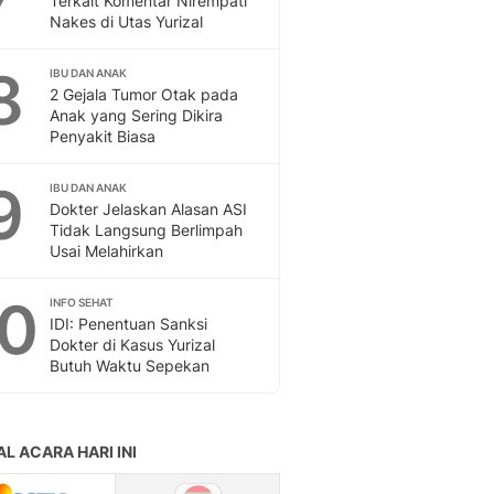
Terkait Komentar Nirempati
Sport
Nakes di Utas Yurizal
Berita Bola Terkini, Ja
Klasemen, Hasil Liga
8
IBU DAN ANAK
2 Gejala Tumor Otak pada
Anak yang Sering Dikira
Penyakit Biasa
9
IBU DAN ANAK
Dokter Jelaskan Alasan ASI
Tidak Langsung Berlimpah
Usai Melahirkan
10
INFO SEHAT
IDI: Penentuan Sanksi
Dokter di Kasus Yurizal
Butuh Waktu Sepekan