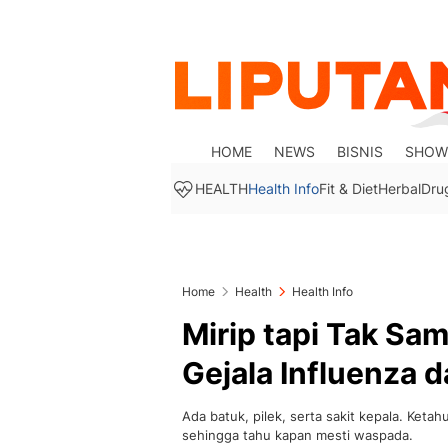
HOME
NEWS
BISNIS
SHOW
HEALTH
Health Info
Fit & Diet
Herbal
Dru
Home
Health
Health Info
Mirip tapi Tak Sa
Gejala Influenza 
Ada batuk, pilek, serta sakit kepala. Keta
sehingga tahu kapan mesti waspada.