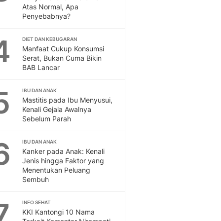
Atas Normal, Apa
Feeds
Penyebabnya?
Feeds Liputan6: Kumpul
Terbaru Harian
4
DIET DAN KEBUGARAN
Otosia
Manfaat Cukup Konsumsi
Otosia
Serat, Bukan Cuma Bikin
Spotlight
BAB Lancar
Berita Terkini, Kabar Te
Dan Dunia - Liputan6.
5
IBU DAN ANAK
English
Mastitis pada Ibu Menyusui,
Kenali Gejala Awalnya
Exploring Knowledge, T
Sebelum Parah
En.Liputan6.com
Disabilitas
6
IBU DAN ANAK
Disabilitas Berita Terkini
Kanker pada Anak: Kenali
Harian, Berita Terbaru,
Jenis hingga Faktor yang
Berita
Menentukan Peluang
Berita Hari Ini Politik,
Sembuh
Health
Kabar Berita Terbaru D
7
INFO SEHAT
Diet, Herbal Terbaik
KKI Kantongi 10 Nama