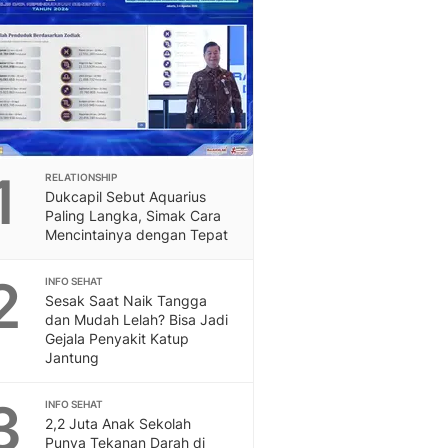
Berita Daerah Dan Peri
Terbaru
Global
Berita Internasional, Sa
Inspiratif, Unik, Dan M
Hot
Hot Liputan6.com Menya
Dan Terbaru
1
RELATIONSHIP
On Off
Dukcapil Sebut Aquarius
On Off Liputan6: Sinop
Paling Langka, Simak Cara
& Berita Bisnis Digital
Mencintainya dengan Tepat
Islami
2
Berita & Kajian Islami
INFO SEHAT
Sesak Saat Naik Tangga
Hikmah - Liputan6
dan Mudah Lelah? Bisa Jadi
Citizen6
Gejala Penyakit Katup
Berita Citizen6 - Medi
Jantung
Liputan6.com
Opini
3
INFO SEHAT
Opini Liputan6: Analis
2,2 Juta Anak Sekolah
Pandang Dan Perspekti
Punya Tekanan Darah di