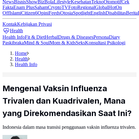
News
Bisnis
ShowBiz
Bola
Lifestyle
Kesehatan
Tekno
Otomotif
Cek
Fakta
Enam Plus
Saham
Crypto
TV
Foto
Regional
Global
Hot
On
Off
Islami
Citizen6
Opini
Feeds
Otosia
Spotlight
English
Disabilitas
Berita
Kontak
Kebijakan Privasi
Health
Health Info
Fit & Diet
Herbal
Drugs & Diseases
Persona
Diary
Paskibraka
Mind & Soul
Mom & Kids
Seks
Konsultasi Psikologi
Home
Health
Health Info
Mengenal Vaksin Influenza
Trivalen dan Kuadrivalen, Mana
yang Direkomendasikan Saat Ini?
Indonesia dalam masa transisi penggunaan vaksin influenza trivalen.