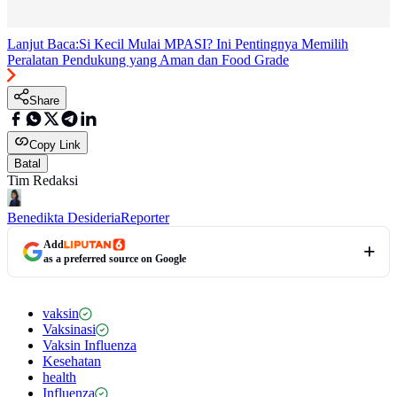
Lanjut Baca:
Si Kecil Mulai MPASI? Ini Pentingnya Memilih
Peralatan Pendukung yang Aman dan Food Grade
Share
Copy Link
Batal
Tim Redaksi
Benedikta Desideria
Reporter
Add
as a preferred source on Google
vaksin
Vaksinasi
Vaksin Influenza
Kesehatan
health
Influenza