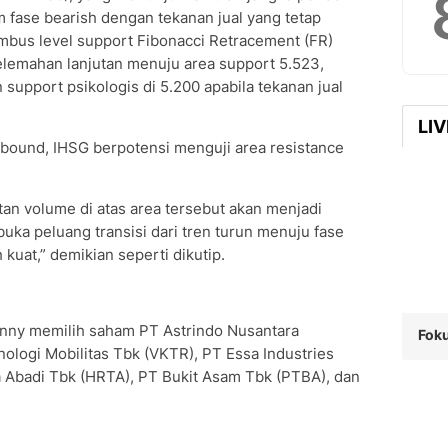
fase bearish dengan tekanan jual yang tetap
embus level support Fibonacci Retracement (FR)
lemahan lanjutan menuju area support 5.523,
support psikologis di 5.200 apabila tekanan jual
LI
l rebound, IHSG berpotensi menguji area resistance
an volume di atas area tersebut akan menjadi
uka peluang transisi dari tren turun menuju fase
 kuat,” demikian seperti dikutip.
anny memilih saham PT Astrindo Nusantara
Foku
nologi Mobilitas Tbk (VKTR), PT Essa Industries
a Abadi Tbk (HRTA), PT Bukit Asam Tbk (PTBA), dan