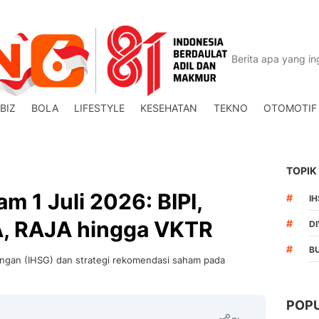
BIZ
BOLA
LIFESTYLE
KESEHATAN
TEKNO
OTOMOTIF
TOPIK
 1 Juli 2026: BIPI,
#
I
, RAJA hingga VKTR
#
DI
#
B
ungan (IHSG) dan strategi rekomendasi saham pada
POP