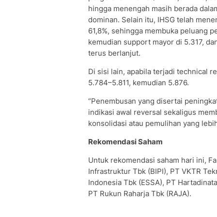
hingga menengah masih berada dalam 
dominan. Selain itu, IHSG telah men
61,8%, sehingga membuka peluang pe
kemudian support mayor di 5.317, dan 
terus berlanjut.
Di sisi lain, apabila terjadi technica
5.784–5.811, kemudian 5.876.
“Penembusan yang disertai peningkat
indikasi awal reversal sekaligus memb
konsolidasi atau pemulihan yang lebih
Rekomendasi Saham
Untuk rekomendasi saham hari ini, F
Infrastruktur Tbk (BIPI), PT VKTR Tek
Indonesia Tbk (ESSA), PT Hartadinat
PT Rukun Raharja Tbk (RAJA).