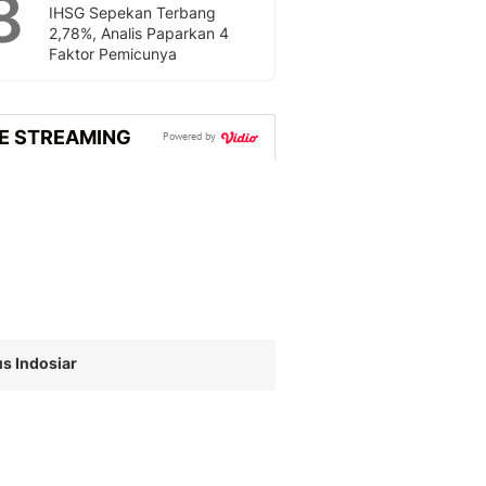
8
Sport
IHSG Sepekan Terbang
Berita Bola Terkini, Ja
2,78%, Analis Paparkan 4
Faktor Pemicunya
Klasemen, Hasil Liga
VE STREAMING
Powered by
s Indosiar