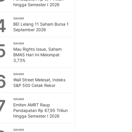
Feeds
hingga Semester I 2026
Feeds Liputan6: Kumpul
4
Terbaru Harian
SAHAM
BEI Lelang 11 Saham Bursa 1
Otosia
September 2026
Otosia
Spotlight
5
SAHAM
Berita Terkini, Kabar Te
Mau Rights Issue, Saham
Dan Dunia - Liputan6.
BMAS Hari Ini Melompat
English
3,73%
Exploring Knowledge, T
En.Liputan6.com
6
SAHAM
Disabilitas
Wall Street Melesat, Indeks
S&P 500 Cetak Rekor
Disabilitas Berita Terkini
Harian, Berita Terbaru,
7
Berita
SAHAM
Emiten AMRT Raup
Berita Hari Ini Politik,
Pendapatan Rp 67,95 Triliun
Health
hingga Semester I 2026
Kabar Berita Terbaru D
Diet, Herbal Terbaik
SAHAM