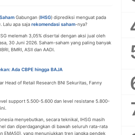
Saham
Gabungan (
IHSG
) diprediksi menguat pada
. Lalu apa saja
rekomendasi saham
-nya?
HSG melemah 3,05% disertai dengan aksi jual oleh
Selasa, 30 Juni 2026. Saham-saham yang paling banyak
BBRI, BMRI, ASII dan AADI.
ekan: Ada CBPE hingga BAJA
jar Head of Retail Research BNI Sekuritas, Fanny
evel support 5.500-5.600 dan level resistane 5.800-
ni.
onesia menyebutkan, secara teknikal, IHSG masih
el dan diperdagangkan di bawah seluruh rata-rata
n EMA50), yang menunjukkan tren jangka pendek