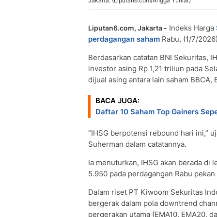
Jakarta. (Liputan6.com/Angga Yuniar)
Indeks Harga
Liputan6.com, Jakarta -
perdagangan saham
Rabu, (1/7/2026)
Berdasarkan catatan BNI Sekuritas, I
investor asing Rp 1,21 triliun pada 
dijual asing antara lain saham BBCA, 
BACA JUGA:
Daftar 10 Saham Top Gainers Sep
“IHSG berpotensi rebound hari ini,” u
Suherman dalam catatannya.
Ia menuturkan, IHSG akan berada di l
5.950 pada perdagangan Rabu pekan i
Dalam riset PT Kiwoom Sekuritas Ind
bergerak dalam pola downtrend chann
pergerakan utama (EMA10, EMA20, da