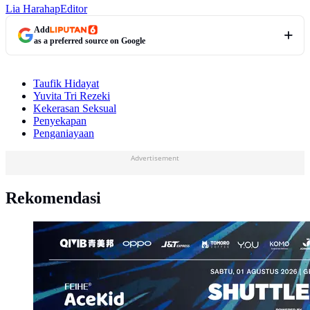
Lia Harahap
Editor
Add
as a preferred source on Google
Taufik Hidayat
Yuvita Tri Rezeki
Kekerasan Seksual
Penyekapan
Penganiayaan
Advertisement
Rekomendasi