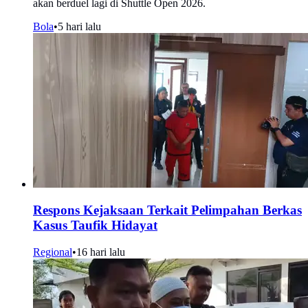
akan berduel lagi di Shuttle Open 2026.
Bola
•
5 hari lalu
Respons Kejaksaan Terkait Pelimpahan Berkas
Kasus Taufik Hidayat
Regional
•
16 hari lalu