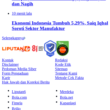
dan Nagih
10 menit lalu
Ekonomi Indonesia Tumbuh 5,29%, Saiq Iqbal
Soroti Sektor Manufaktur
Selengkapnya
Kontak
Redaksi
Disclaimer
Kode Etik
Pedoman Media Siber
Sitemap
Form Pengaduan
Tentang Kami
Karir
Metode Cek Fakta
Hak Jawab dan Koreksi Berita
Liputan6
Merdeka
Bola.com
Bola.net
Fimela
Kapanlagi
Brilio