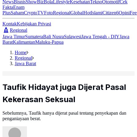
News
Bisnis
ShowBiz
Bola
Lifestyle
Kesehatan
Tekno
Otomotif
Cek
Fakta
Enam
Plus
Saham
Crypto
TV
Foto
Regional
Global
Hot
Islami
Citizen6
Opini
Fee
Kontak
Kebijakan Privasi
Regional
Jawa Timur
Sumatera
Bali Nusra
Sulawesi
Jawa Tengah - DIY
Jawa
Barat
Kalimantan
Maluku-Papua
Home
Regional
Jawa Barat
Taufik Hidayat juga Dijerat Pasal
Kekerasan Seksual
Sebelumnya, Taufik hanya dijerat pasal tentang penyekapan dan
penganiayaan berat.