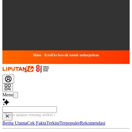
Iklan - Scroll ke bawah untuk melanjutkan
Menu
Tanya apapun tentang artikel ini...
Berita Utama
Cek Fakta
Terkini
Terpopuler
Rekomendasi