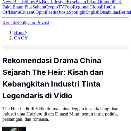
News
Bisnis
ShowBiz
Bola
Lifestyle
Kesehatan
Tekno
Otomotif
Cek
Fakta
Enam Plus
Saham
Crypto
TV
Foto
Regional
Global
Hot
On
Off
Islami
Citizen6
Opini
Feeds
Otosia
Spotlight
English
Disabilitas
Berita
Kontak
Kebijakan Privasi
Home
On Off
Rekomendasi Drama China
Sejarah The Heir: Kisah dan
Kebangkitan Industri Tinta
Legendaris di Vidio
The Heir hadir di Vidio drama china dengan kisah kebangkitan
industri tinta Huizhou di era Dinasti Ming, penuh intrik politik,
persaingan, dan romansa.