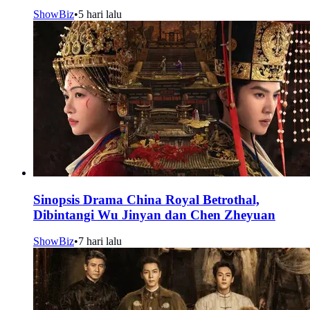
ShowBiz
•
5 hari lalu
Sinopsis Drama China Royal Betrothal,
Dibintangi Wu Jinyan dan Chen Zheyuan
ShowBiz
•
7 hari lalu