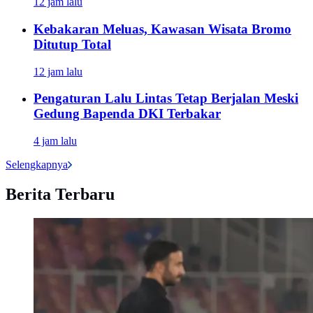
12 jam lalu
Kebakaran Meluas, Kawasan Wisata Bromo
Ditutup Total
12 jam lalu
Pengaturan Lalu Lintas Tetap Berjalan Meski
Gedung Bapenda DKI Terbakar
4 jam lalu
Selengkapnya
Berita Terbaru