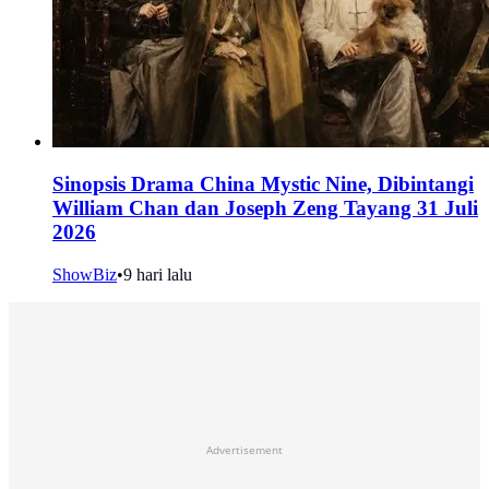
Sinopsis Drama China Mystic Nine, Dibintangi
William Chan dan Joseph Zeng Tayang 31 Juli
2026
ShowBiz
•
9 hari lalu
Advertisement