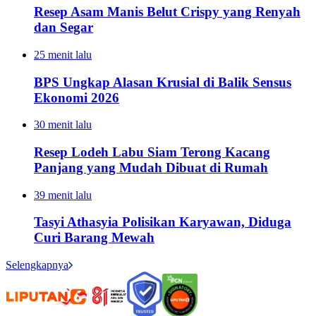
Resep Asam Manis Belut Crispy yang Renyah
dan Segar
25 menit lalu
BPS Ungkap Alasan Krusial di Balik Sensus
Ekonomi 2026
30 menit lalu
Resep Lodeh Labu Siam Terong Kacang
Panjang yang Mudah Dibuat di Rumah
39 menit lalu
Tasyi Athasyia Polisikan Karyawan, Diduga
Curi Barang Mewah
Selengkapnya