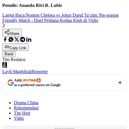
Penulis: Ananda Rivi R. Lubis
Lanjut Baca:
Nonton Chelsea vs Johor Darul Ta’zim: Pre-season
Friendly Match - Duel Perdana Kedua Klub di Vidio
Share
Copy Link
Batal
Tim Redaksi
Layli Maghfirah
Reporter
Add
as a preferred source on Google
Drama China
Rekomendasi
The Heir
Vidio
Advertisement