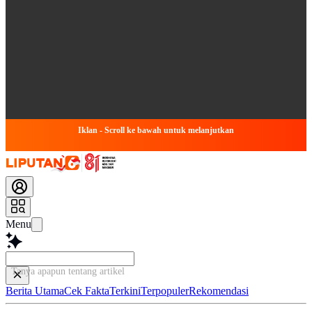
Iklan - Scroll ke bawah untuk melanjutkan
Menu
Tanya apapun tentang artikel ini...
Berita Utama
Cek Fakta
Terkini
Terpopuler
Rekomendasi