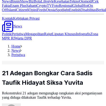
News
Bisnis
ShowBiz
Bola
Lifestyle
Kesehatan
Tekno
Otomotif
Cek
Fakta
Enam Plus
Saham
Crypto
TV
Foto
Regional
Global
Hot
On
Off
Islami
Citizen6
Opini
Feeds
Otosia
Spotlight
English
Disabilitas
Berita
Kontak
Kebijakan Privasi
News
Politik
Peristiwa
Megapolitan
Rajut
Liputan Khusus
Infografis
Zona
MPR RI
Warta DPR
Home
News
Peristiwa
21 Adegan Bongkar Cara Sadis
Taufik Hidayat Siksa Yuvita
Rekonstruksi 21 adegan mengungkap rangkaian aksi penganiayaan
yang diduga dilakukan Taufik terhadap Yuvita.