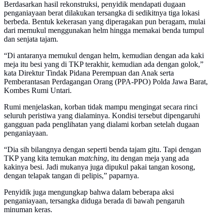
Berdasarkan hasil rekonstruksi, penyidik mendapati dugaan
penganiayaan berat dilakukan tersangka di sedikitnya tiga lokasi
berbeda. Bentuk kekerasan yang diperagakan pun beragam, mulai
dari memukul menggunakan helm hingga memakai benda tumpul
dan senjata tajam.
“Di antaranya memukul dengan helm, kemudian dengan ada kaki
meja itu besi yang di TKP terakhir, kemudian ada dengan golok,”
kata Direktur Tindak Pidana Perempuan dan Anak serta
Pemberantasan Perdagangan Orang (PPA-PPO) Polda Jawa Barat,
Kombes Rumi Untari.
Rumi menjelaskan, korban tidak mampu mengingat secara rinci
seluruh peristiwa yang dialaminya. Kondisi tersebut dipengaruhi
gangguan pada penglihatan yang dialami korban setelah dugaan
penganiayaan.
“Dia sih bilangnya dengan seperti benda tajam gitu. Tapi dengan
TKP yang kita temukan
matching
, itu dengan meja yang ada
kakinya besi. Jadi mukanya juga dipukul pakai tangan kosong,
dengan telapak tangan di pelipis,” paparnya.
Penyidik juga mengungkap bahwa dalam beberapa aksi
penganiayaan, tersangka diduga berada di bawah pengaruh
minuman keras.