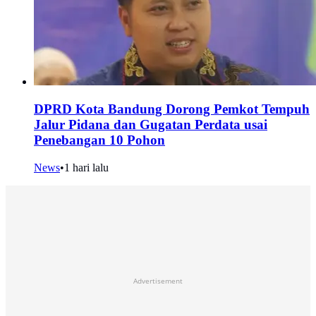
DPRD Kota Bandung Dorong Pemkot Tempuh
Jalur Pidana dan Gugatan Perdata usai
Penebangan 10 Pohon
News
•
1 hari lalu
Advertisement