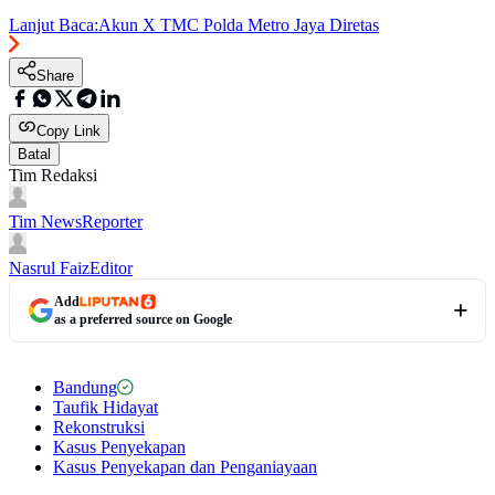
Lanjut Baca:
Akun X TMC Polda Metro Jaya Diretas
Share
Copy Link
Batal
Tim Redaksi
Tim News
Reporter
Nasrul Faiz
Editor
Add
as a preferred source on Google
Bandung
Taufik Hidayat
Rekonstruksi
Kasus Penyekapan
Kasus Penyekapan dan Penganiayaan