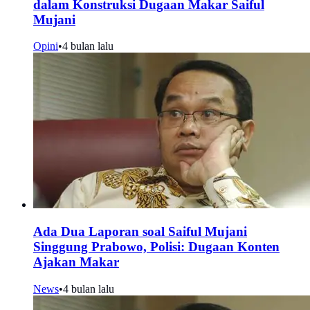
dalam Konstruksi Dugaan Makar Saiful
Mujani
Opini
•
4 bulan lalu
Ada Dua Laporan soal Saiful Mujani
Singgung Prabowo, Polisi: Dugaan Konten
Ajakan Makar
News
•
4 bulan lalu