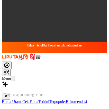
Iklan - Scroll ke bawah untuk melanjutkan
Menu
Tanya apapun tentang artikel ini...
Berita Utama
Cek Fakta
Terkini
Terpopuler
Rekomendasi