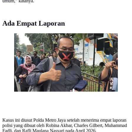
umum,” katanya.
Ada Empat Laporan
Peneliti Politik Saiful Mujani saat memenuhi panggilan
Polda Metro Jaya sebagai saksi terlapor dalam kasus
dugaan penghasutan, Kamis (4/6/2026).
(Liputan6.com/Ady Anugrahadi)
Kasus ini diusut Polda Metro Jaya setelah menerima empat laporan
polisi yang dibuat oleh Robina Akbar, Charles Gilbert, Muhammad
Fadli, dan Rafli Maulana Nasyari pada April 2026.