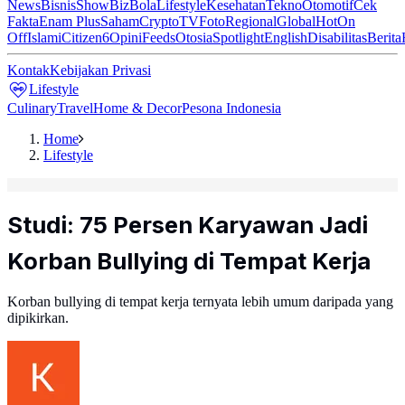
News
Bisnis
ShowBiz
Bola
Lifestyle
Kesehatan
Tekno
Otomotif
Cek
Fakta
Enam Plus
Saham
Crypto
TV
Foto
Regional
Global
Hot
On
Off
Islami
Citizen6
Opini
Feeds
Otosia
Spotlight
English
Disabilitas
Berita
Kontak
Kebijakan Privasi
Lifestyle
Culinary
Travel
Home & Decor
Pesona Indonesia
Home
Lifestyle
Studi: 75 Persen Karyawan Jadi
Korban Bullying di Tempat Kerja
Korban bullying di tempat kerja ternyata lebih umum daripada yang
dipikirkan.