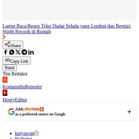
Lanjut Baca:
Resep Telur Dadar Selada yang Lembut dan Bergizi,
Wajib Recook di Rumah
Share
Copy Link
Batal
Tim Redaksi
Komarudin
Reporter
Henry
Editor
Add
as a preferred source on Google
karyawan
Bullying