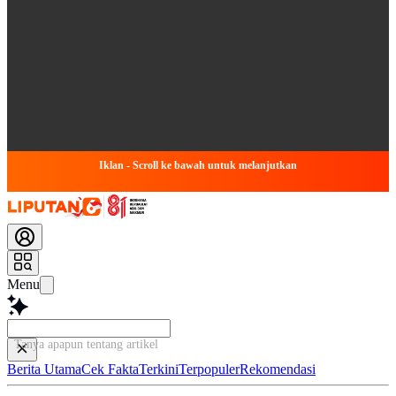
Iklan - Scroll ke bawah untuk melanjutkan
Menu
Tanya apapun tentang artikel ini...
Berita Utama
Cek Fakta
Terkini
Terpopuler
Rekomendasi