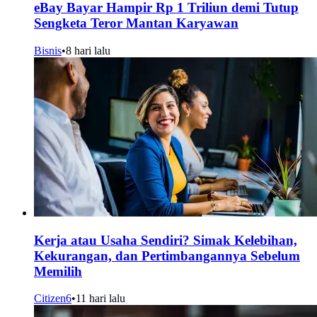
eBay Bayar Hampir Rp 1 Triliun demi Tutup
Sengketa Teror Mantan Karyawan
Bisnis
•
8 hari lalu
Kerja atau Usaha Sendiri? Simak Kelebihan,
Kekurangan, dan Pertimbangannya Sebelum
Memilih
Citizen6
•
11 hari lalu