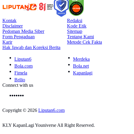
Kontak
Redaksi
Disclaimer
Kode Etik
Pedoman Media Siber
Sitemap
Form Pengaduan
Tentang Kami
Karir
Metode Cek Fakta
Hak Jawab dan Koreksi Berita
Liputan6
Merdeka
Bola.com
Bola.net
Fimela
Kapanlagi
Brilio
Connect with us
Copyright © 2026
Liputan6.com
KLY KapanLagi Youniverse All Right Reserved.