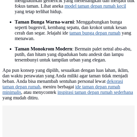
menghadirkan gemericik yang menenangkan dan menjadi titik
fokus taman. Lihat aneka
model taman depan rumah kecil
yang tetap terlihat hidup.
Taman Bunga Warna-warni
: Menggabungkan bunga
seperti bugenvil, kembang sepatu, dan krokot untuk kesan
cerah dan segar. Jelajahi ide
taman bunga depan rumah
yang
menawan.
Taman Monokrom Modern
: Bermain palet netral abu-abu,
putih, dan hitam yang dipadukan batu andesit dan lampu
tersembunyi untuk tampilan urban yang elegan.
Apa pun konsep yang dipilih, sesuaikan dengan luas lahan, iklim,
dan waktu perawatan yang Anda miliki agar taman tidak menjadi
beban. Anda bisa menambah sentuhan personal lewat
dekorasi
taman depan rumah
, meniru berbagai
ide taman depan rumah
minimalis
, atau menycontek
inspirasi taman depan rumah sederhana
yang mudah ditiru.