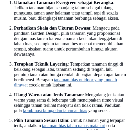
Utamakan Tanaman Evergreen sebagai Kerangka
:
Jadikan tanaman hijau sepanjang tahun sebagai tulang
punggung taman agar halaman tetap tampil rapi di segala
musim, baru dilengkapi tanaman berbunga sebagai aksen.
Perhatikan Skala dan Ukuran Dewasa
: Mengacu pada
panduan Garden Design, pilih tanaman yang proporsional
dengan luas taman karena tanaman kecil akan tenggelam di
lahan luas, sedangkan tanaman besar cepat memenuhi lahan
sempit, sisakan ruang untuk pertumbuhan hingga ukuran
dewasanya.
Terapkan Teknik Layering
: Tempatkan tanaman tinggi di
belakang sebagai latar, tanaman sedang di tengah, lalu
penutup tanah atau bunga rendah di bagian depan agar taman
berdimensi. Beragam
tanaman hias outdoor yang mudah
dirawat
cocok untuk lapisan ini.
Ulangi Warna atau Jenis Tanaman
: Mengulang jenis atau
warna yang sama di beberapa titik menciptakan ritme visual
sehingga taman terlihat menyatu dan tidak ramai. Padukan
pula
kombinasi bunga dan tanaman hias
yang serasi.
Pilih Tanaman Sesuai Iklim
: Untuk halaman yang terpapar
terik, andalkan
tanaman hias tahan panas matahari
serta