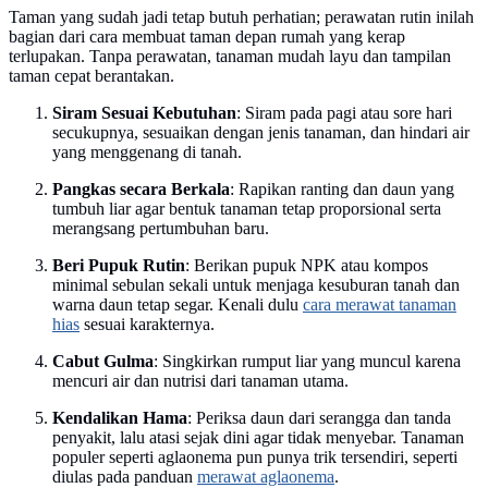
Taman yang sudah jadi tetap butuh perhatian; perawatan rutin inilah
bagian dari cara membuat taman depan rumah yang kerap
terlupakan. Tanpa perawatan, tanaman mudah layu dan tampilan
taman cepat berantakan.
Siram Sesuai Kebutuhan
: Siram pada pagi atau sore hari
secukupnya, sesuaikan dengan jenis tanaman, dan hindari air
yang menggenang di tanah.
Pangkas secara Berkala
: Rapikan ranting dan daun yang
tumbuh liar agar bentuk tanaman tetap proporsional serta
merangsang pertumbuhan baru.
Beri Pupuk Rutin
: Berikan pupuk NPK atau kompos
minimal sebulan sekali untuk menjaga kesuburan tanah dan
warna daun tetap segar. Kenali dulu
cara merawat tanaman
hias
sesuai karakternya.
Cabut Gulma
: Singkirkan rumput liar yang muncul karena
mencuri air dan nutrisi dari tanaman utama.
Kendalikan Hama
: Periksa daun dari serangga dan tanda
penyakit, lalu atasi sejak dini agar tidak menyebar. Tanaman
populer seperti aglaonema pun punya trik tersendiri, seperti
diulas pada panduan
merawat aglaonema
.