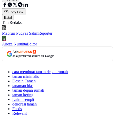
Copy Link
Batal
Tim Redaksi
Mabruri Pudyas Salim
Reporter
Alieza Nurulita
Editor
Add
as a preferred source on Google
cara membuat taman depan rumah
taman minimalis
Desain Taman
tanaman hias
taman depan rumah
taman kering
Lahan sempit
dekorasi taman
Feeds
Relevant