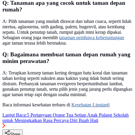
Q: Tanaman apa yang cocok untuk taman depan
rumah?
A: Pilih tanaman yang mudah dirawat dan tahan cuaca, seperti lidah
mertua, aglaonema, sirih gading, palem, bugenvil, atau kembang
sepatu. Untuk penutup tanah, rumput gajah mini kerap dipakai.
Sebagian orang juga memilih
tanaman pembawa keberuntungan
agar taman terasa lebih bermakna.
Q: Bagaimana membuat taman depan rumah yang
minim perawatan?
A: Terapkan konsep taman kering dengan batu koral dan tanaman
tahan kering seperti sukulen atau kaktus yang tidak butuh sering
disiram. Perbanyak tanaman evergreen berpertumbuhan lambat,
gunakan penutup tanah, serta pilih jenis yang jarang perlu dipangkas
agar taman tetap rapi dengan usaha minimal.
Baca informasi kesehatan terbaru di
Kesehatan Liputan6
Lanjut Baca:
5 Pertanyaan Orang Tua Setiap Anak Pulang Sekolah
untuk Meningkatkan Rasa Percaya Diri Buah Hati
Share