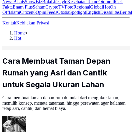
News
Bisnis
ShowBiz
Bola
Lifestyle
Kesehatan
Tekno
Otomotif
Cek
Fakta
Enam Plus
Saham
Crypto
TV
Foto
Regional
Global
Hot
On
Off
Islami
Citizen6
Opini
Feeds
Otosia
Spotlight
English
Disabilitas
Berita
Kontak
Kebijakan Privasi
Home
Hot
Cara Membuat Taman Depan
Rumah yang Asri dan Cantik
untuk Segala Ukuran Lahan
Cara membuat taman depan rumah mulai dari mengukur lahan,
memilih konsep, menata tanaman, hingga perawatan agar halaman
tetap asri, cantik, dan hemat biaya.