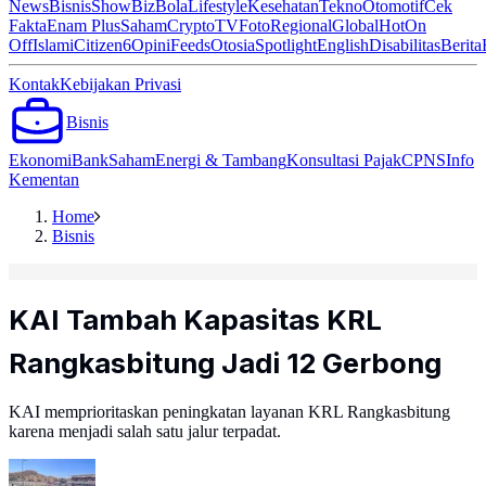
News
Bisnis
ShowBiz
Bola
Lifestyle
Kesehatan
Tekno
Otomotif
Cek
Fakta
Enam Plus
Saham
Crypto
TV
Foto
Regional
Global
Hot
On
Off
Islami
Citizen6
Opini
Feeds
Otosia
Spotlight
English
Disabilitas
Berita
Kontak
Kebijakan Privasi
Bisnis
Ekonomi
Bank
Saham
Energi & Tambang
Konsultasi Pajak
CPNS
Info
Kementan
Home
Bisnis
KAI Tambah Kapasitas KRL
Rangkasbitung Jadi 12 Gerbong
KAI memprioritaskan peningkatan layanan KRL Rangkasbitung
karena menjadi salah satu jalur terpadat.