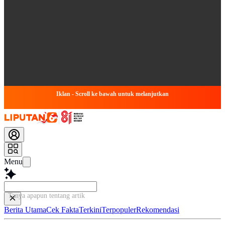
Iklan - Scroll ke bawah untuk melanjutkan
Menu
Tanya apapun tentang artikel ini...
Berita Utama
Cek Fakta
Terkini
Terpopuler
Rekomendasi