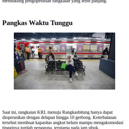
mendukung pengoperasian rangkaian yang lebih panjang.
Pangkas Waktu Tunggu
Calon penumpang bersiap menaiki rangkaian KRL
Commuter Line di Stasiun Rangkasbitung Ultimate,
Lebak, Banten. (merdeka.com/Arie Basuki)
Saat ini, rangkaian KRL menuju Rangkasbitung hanya dapat
dioperasikan dengan delapan hingga 10 gerbong. Keterbatasan
tersebut membuat kapasitas angkut belum mampu mengakomodasi
tingginya jumlah pengguna, terutama pada jam sibuk.