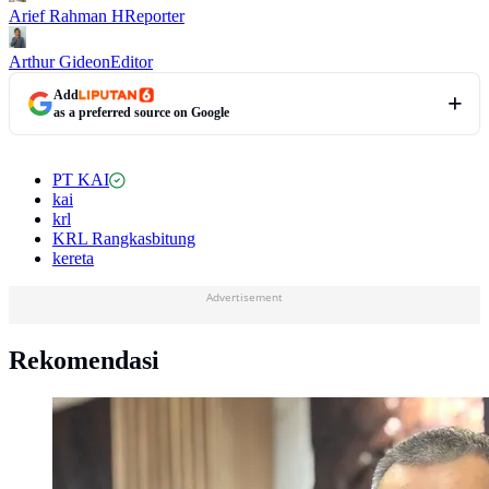
Arief Rahman H
Reporter
Arthur Gideon
Editor
Add
as a preferred source on Google
PT KAI
kai
krl
KRL Rangkasbitung
kereta
Advertisement
Rekomendasi