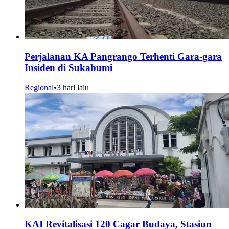
Perjalanan KA Pangrango Terhenti Gara-gara
Insiden di Sukabumi
Regional
•
3 hari lalu
KAI Revitalisasi 120 Cagar Budaya, Stasiun