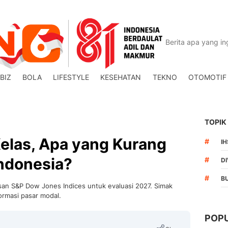
BIZ
BOLA
LIFESTYLE
KESEHATAN
TEKNO
OTOMOTIF
TOPIK
elas, Apa yang Kurang
#
I
Indonesia?
#
DI
#
B
an S&P Dow Jones Indices untuk evaluasi 2027. Simak
ormasi pasar modal.
POP