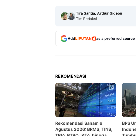
Tira Santia, Arthur Gideon
Tim Redaksi
Add
as a preferred source
REKOMENDASI
Rekomendasi Saham 6
BPS U
Agustus 2026: BRMS, TINS,
Indone
TPIA, PTRO, IATA, hingga
Tumbuh