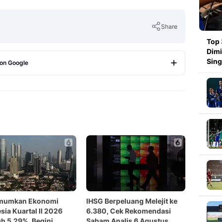
Share
Top 
Dimi
Sin
 on Google
Copy Link
mumkan Ekonomi
IHSG Berpeluang Melejit ke
sia Kuartal II 2026
6.380, Cek Rekomendasi
 5,29%, Begini
Saham Analis 6 Agustus