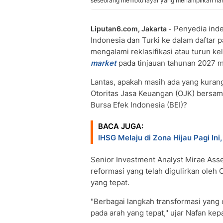
seseorang memoto layar yang menampilkan harg
Penyedia ind
Liputan6.com, Jakarta -
Indonesia dan Turki ke dalam daftar p
mengalami reklasifikasi atau turun ke
market
pada tinjauan tahunan 2027 
Lantas, apakah masih ada yang kuran
Otoritas Jasa Keuangan (OJK) bersam
Bursa Efek Indonesia (BEI)?
BACA JUGA:
IHSG Melaju di Zona Hijau Pagi In
Senior Investment Analyst Mirae Asset
reformasi yang telah digulirkan oleh
yang tepat.
"Berbagai langkah transformasi yang
pada arah yang tepat," ujar Nafan ke