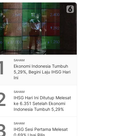
Berita Daerah Dan Peri
Terbaru
Global
Berita Internasional, Sa
Inspiratif, Unik, Dan M
Hot
Hot Liputan6.com Menya
Dan Terbaru
On Off
1
SAHAM
On Off Liputan6: Sinop
Ekonomi Indonesia Tumbuh
& Berita Bisnis Digital
5,29%, Begini Laju IHSG Hari
Ini
Islami
Berita & Kajian Islami
2
Hikmah - Liputan6
SAHAM
IHSG Hari Ini Ditutup Melesat
Citizen6
ke 6.351 Setelah Ekonomi
Berita Citizen6 - Medi
Indonesia Tumbuh 5,29%
Liputan6.com
Opini
3
SAHAM
Opini Liputan6: Analis
IHSG Sesi Pertama Melesat
Pandang Dan Perspekti
0,69% Usai Rilis