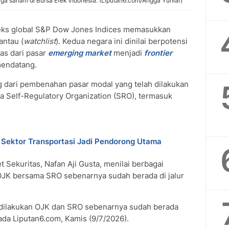
a saham di Bursa Efek Indonesia. (Liputan6.com/Angga Yuniar)
eks global S&P Dow Jones Indices memasukkan
antau (
watchlist
). Kedua negara ini dinilai berpotensi
las dari pasar
emerging market
menjadi
frontier
mendatang.
g dari pembenahan pasar modal yang telah dilakukan
a Self-Regulatory Organization (SRO), termasuk
i, Sektor Transportasi Jadi Pendorong Utama
 Sekuritas, Nafan Aji Gusta, menilai berbagai
 OJK bersama SRO sebenarnya sudah berada di jalur
 dilakukan OJK dan SRO sebenarnya sudah berada
pada Liputan6.com, Kamis (9/7/2026).