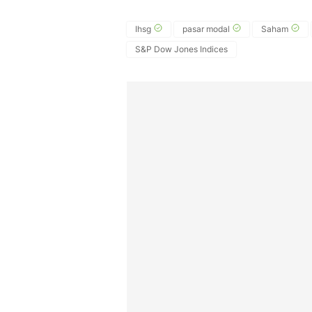
Ihsg
pasar modal
Saham
S&P Dow Jones Indices