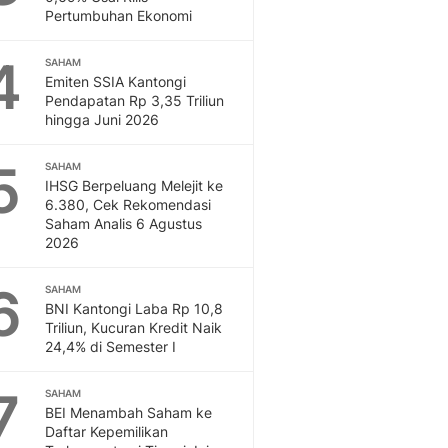
Otosia
Pertumbuhan Ekonomi
Otosia
4
Feeds
SAHAM
Emiten SSIA Kantongi
Feeds Liputan6: Kumpul
Pendapatan Rp 3,35 Triliun
Terbaru Harian
hingga Juni 2026
Spotlight
Berita Terkini, Kabar Te
5
SAHAM
Dan Dunia - Liputan6.
IHSG Berpeluang Melejit ke
English
6.380, Cek Rekomendasi
Exploring Knowledge, T
Saham Analis 6 Agustus
2026
En.Liputan6.com
Disabilitas
6
Disabilitas Berita Terkini
SAHAM
BNI Kantongi Laba Rp 10,8
Harian, Berita Terbaru,
Triliun, Kucuran Kredit Naik
Berita
24,4% di Semester I
Berita Hari Ini Politik,
Health
7
SAHAM
Kabar Berita Terbaru D
BEI Menambah Saham ke
Diet, Herbal Terbaik
Daftar Kepemilikan