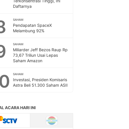
Terkonsentrasi Tinggi, Ini
Sport
Daftarnya
Berita Bola Terkini, Ja
Klasemen, Hasil Liga
8
SAHAM
Pendapatan SpaceX
Melambung 92%
9
SAHAM
Miliarder Jeff Bezos Raup Rp
73,67 Triliun Usai Lepas
Saham Amazon
10
SAHAM
Investasi, Presiden Komisaris
Astra Beli 51.300 Saham ASII