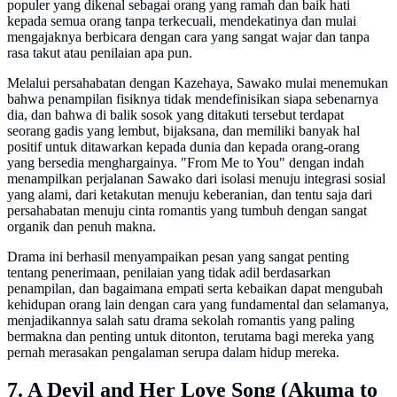
populer yang dikenal sebagai orang yang ramah dan baik hati
kepada semua orang tanpa terkecuali, mendekatinya dan mulai
mengajaknya berbicara dengan cara yang sangat wajar dan tanpa
rasa takut atau penilaian apa pun.
Melalui persahabatan dengan Kazehaya, Sawako mulai menemukan
bahwa penampilan fisiknya tidak mendefinisikan siapa sebenarnya
dia, dan bahwa di balik sosok yang ditakuti tersebut terdapat
seorang gadis yang lembut, bijaksana, dan memiliki banyak hal
positif untuk ditawarkan kepada dunia dan kepada orang-orang
yang bersedia menghargainya. "From Me to You" dengan indah
menampilkan perjalanan Sawako dari isolasi menuju integrasi sosial
yang alami, dari ketakutan menuju keberanian, dan tentu saja dari
persahabatan menuju cinta romantis yang tumbuh dengan sangat
organik dan penuh makna.
Drama ini berhasil menyampaikan pesan yang sangat penting
tentang penerimaan, penilaian yang tidak adil berdasarkan
penampilan, dan bagaimana empati serta kebaikan dapat mengubah
kehidupan orang lain dengan cara yang fundamental dan selamanya,
menjadikannya salah satu drama sekolah romantis yang paling
bermakna dan penting untuk ditonton, terutama bagi mereka yang
pernah merasakan pengalaman serupa dalam hidup mereka.
7. A Devil and Her Love Song (Akuma to