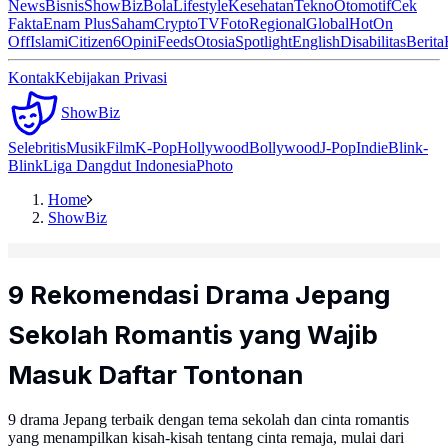
News
Bisnis
ShowBiz
Bola
Lifestyle
Kesehatan
Tekno
Otomotif
Cek
Fakta
Enam Plus
Saham
Crypto
TV
Foto
Regional
Global
Hot
On
Off
Islami
Citizen6
Opini
Feeds
Otosia
Spotlight
English
Disabilitas
Berita
Kontak
Kebijakan Privasi
ShowBiz
Selebritis
Musik
Film
K-Pop
Hollywood
Bollywood
J-Pop
Indie
Blink-
Blink
Liga Dangdut Indonesia
Photo
Home
ShowBiz
9 Rekomendasi Drama Jepang
Sekolah Romantis yang Wajib
Masuk Daftar Tontonan
9 drama Jepang terbaik dengan tema sekolah dan cinta romantis
yang menampilkan kisah-kisah tentang cinta remaja, mulai dari