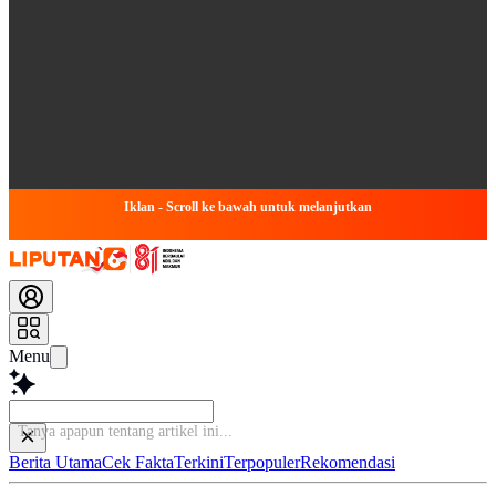
Iklan - Scroll ke bawah untuk melanjutkan
Menu
Tanya
Berita Utama
Cek Fakta
Terkini
Terpopuler
Rekomendasi