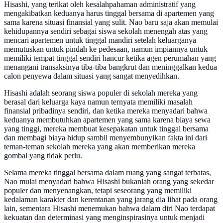
Hisashi, yang terikat oleh kesalahpahaman administratif yang
mengakibatkan keduanya harus tinggal bersama di apartemen yang
sama karena situasi finansial yang sulit. Nao baru saja akan memulai
kehidupannya sendiri sebagai siswa sekolah menengah atas yang
mencari apartemen untuk tinggal mandiri setelah keluarganya
memutuskan untuk pindah ke pedesaan, namun impiannya untuk
memiliki tempat tinggal sendiri hancur ketika agen perumahan yang
menangani transaksinya tiba-tiba bangkrut dan meninggalkan kedua
calon penyewa dalam situasi yang sangat menyedihkan.
Hisashi adalah seorang siswa populer di sekolah mereka yang
berasal dari keluarga kaya namun ternyata memiliki masalah
finansial pribadinya sendiri, dan ketika mereka menyadari bahwa
keduanya membutuhkan apartemen yang sama karena biaya sewa
yang tinggi, mereka membuat kesepakatan untuk tinggal bersama
dan membagi biaya hidup sambil menyembunyikan fakta ini dari
teman-teman sekolah mereka yang akan memberikan mereka
gombal yang tidak perlu.
Selama mereka tinggal bersama dalam ruang yang sangat terbatas,
Nao mulai menyadari bahwa Hisashi bukanlah orang yang sekedar
populer dan menyenangkan, tetapi seseorang yang memiliki
kedalaman karakter dan kerentanan yang jarang dia lihat pada orang
lain, sementara Hisashi menemukan bahwa dalam diri Nao terdapat
kekuatan dan determinasi yang menginspirasinya untuk menjadi