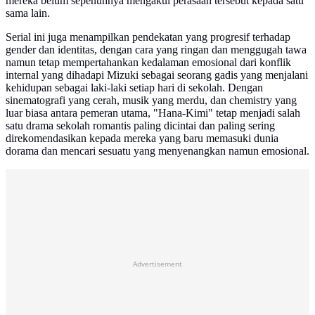
mereka belum sepenuhnya mengakui perasaan tersebut kepada satu
sama lain.
Serial ini juga menampilkan pendekatan yang progresif terhadap
gender dan identitas, dengan cara yang ringan dan menggugah tawa
namun tetap mempertahankan kedalaman emosional dari konflik
internal yang dihadapi Mizuki sebagai seorang gadis yang menjalani
kehidupan sebagai laki-laki setiap hari di sekolah. Dengan
sinematografi yang cerah, musik yang merdu, dan chemistry yang
luar biasa antara pemeran utama, "Hana-Kimi" tetap menjadi salah
satu drama sekolah romantis paling dicintai dan paling sering
direkomendasikan kepada mereka yang baru memasuki dunia
dorama dan mencari sesuatu yang menyenangkan namun emosional.
Advertisement