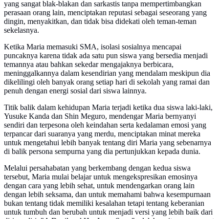
yang sangat blak-blakan dan sarkastis tanpa mempertimbangkan
perasaan orang lain, menciptakan reputasi sebagai seseorang yang
dingin, menyakitkan, dan tidak bisa didekati oleh teman-teman
sekelasnya.
Ketika Maria memasuki SMA, isolasi sosialnya mencapai
puncaknya karena tidak ada satu pun siswa yang bersedia menjadi
temannya atau bahkan sekedar mengajaknya berbicara,
meninggalkannya dalam kesendirian yang mendalam meskipun dia
dikelilingi oleh banyak orang setiap hari di sekolah yang ramai dan
penuh dengan energi sosial dari siswa lainnya.
Titik balik dalam kehidupan Maria terjadi ketika dua siswa laki-laki,
Yusuke Kanda dan Shin Meguro, mendengar Maria bernyanyi
sendiri dan terpesona oleh keindahan serta kedalaman emosi yang
terpancar dari suaranya yang merdu, menciptakan minat mereka
untuk mengetahui lebih banyak tentang diri Maria yang sebenarnya
di balik persona sempurna yang dia pertunjukkan kepada dunia.
Melalui persahabatan yang berkembang dengan kedua siswa
tersebut, Maria mulai belajar untuk mengekspresikan emosinya
dengan cara yang lebih sehat, untuk mendengarkan orang lain
dengan lebih seksama, dan untuk memahami bahwa kesempurnaan
bukan tentang tidak memiliki kesalahan tetapi tentang keberanian
untuk tumbuh dan berubah untuk menjadi versi yang lebih baik dari