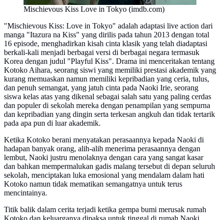
Mischievous Kiss Love in Tokyo (imdb.com)
"Mischievous Kiss: Love in Tokyo" adalah adaptasi live action dari
manga "Itazura na Kiss" yang dirilis pada tahun 2013 dengan total
16 episode, menghadirkan kisah cinta klasik yang telah diadaptasi
berkali-kali menjadi berbagai versi di berbagai negara termasuk
Korea dengan judul "Playful Kiss". Drama ini menceritakan tentang
Kotoko Aihara, seorang siswi yang memiliki prestasi akademik yang
kurang memuaskan namun memiliki kepribadian yang ceria, tulus,
dan penuh semangat, yang jatuh cinta pada Naoki Irie, seorang
siswa kelas atas yang dikenal sebagai salah satu yang paling cerdas
dan populer di sekolah mereka dengan penampilan yang sempurna
dan kepribadian yang dingin serta terkesan angkuh dan tidak tertarik
pada apa pun di luar akademik.
Ketika Kotoko berani menyatakan perasaannya kepada Naoki di
hadapan banyak orang, alih-alih menerima perasaannya dengan
lembut, Naoki justru menolaknya dengan cara yang sangat kasar
dan bahkan mempermalukan gadis malang tersebut di depan seluruh
sekolah, menciptakan luka emosional yang mendalam dalam hati
Kotoko namun tidak mematikan semangatnya untuk terus
mencintainya.
Titik balik dalam cerita terjadi ketika gempa bumi merusak rumah
Kotoko dan keluarganya dipaksa untuk tinggal di rumah Naoki