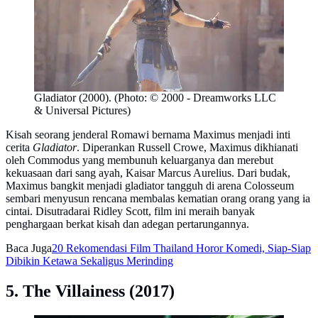
Gladiator (2000). (Photo: © 2000 - Dreamworks LLC
& Universal Pictures)
Kisah seorang jenderal Romawi bernama Maximus menjadi inti
cerita
Gladiator
. Diperankan Russell Crowe, Maximus dikhianati
oleh Commodus yang membunuh keluarganya dan merebut
kekuasaan dari sang ayah, Kaisar Marcus Aurelius. Dari budak,
Maximus bangkit menjadi gladiator tangguh di arena Colosseum
sembari menyusun rencana membalas kematian orang orang yang ia
cintai. Disutradarai Ridley Scott, film ini meraih banyak
penghargaan berkat kisah dan adegan pertarungannya.
Baca Juga
20 Rekomendasi Film Thailand Horor Komedi, Siap-Siap
Dibikin Ketawa Sekaligus Merinding
5. The Villainess (2017)