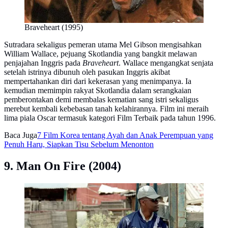
Braveheart (1995)
Sutradara sekaligus pemeran utama Mel Gibson mengisahkan
William Wallace, pejuang Skotlandia yang bangkit melawan
penjajahan Inggris pada
Braveheart
. Wallace mengangkat senjata
setelah istrinya dibunuh oleh pasukan Inggris akibat
mempertahankan diri dari kekerasan yang menimpanya. Ia
kemudian memimpin rakyat Skotlandia dalam serangkaian
pemberontakan demi membalas kematian sang istri sekaligus
merebut kembali kebebasan tanah kelahirannya. Film ini meraih
lima piala Oscar termasuk kategori Film Terbaik pada tahun 1996.
Baca Juga
7 Film Korea tentang Ayah dan Anak Perempuan yang
Penuh Haru, Siapkan Tisu Sebelum Menonton
9. Man On Fire (2004)