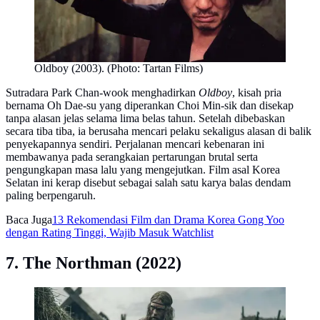
Oldboy (2003). (Photo: Tartan Films)
Sutradara Park Chan-wook menghadirkan
Oldboy
, kisah pria
bernama Oh Dae-su yang diperankan Choi Min-sik dan disekap
tanpa alasan jelas selama lima belas tahun. Setelah dibebaskan
secara tiba tiba, ia berusaha mencari pelaku sekaligus alasan di balik
penyekapannya sendiri. Perjalanan mencari kebenaran ini
membawanya pada serangkaian pertarungan brutal serta
pengungkapan masa lalu yang mengejutkan. Film asal Korea
Selatan ini kerap disebut sebagai salah satu karya balas dendam
paling berpengaruh.
Baca Juga
13 Rekomendasi Film dan Drama Korea Gong Yoo
dengan Rating Tinggi, Wajib Masuk Watchlist
7. The Northman (2022)