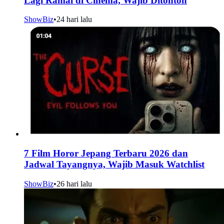
Lagi Ramai di Cinema, Wajib Ditonton
ShowBiz
•
24 hari lalu
7 Film Horor Jepang Terbaru 2026 dan
Jadwal Tayangnya, Wajib Masuk Watchlist
ShowBiz
•
26 hari lalu