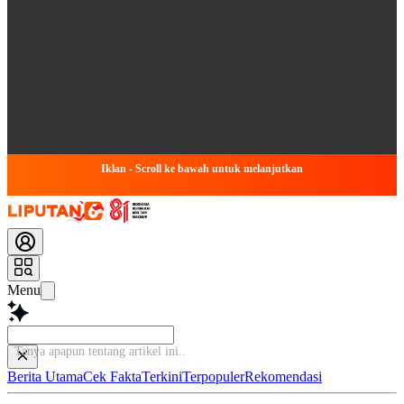
Iklan - Scroll ke bawah untuk melanjutkan
Menu
Tanya
Berita Utama
Cek Fakta
Terkini
Terpopuler
Rekomendasi