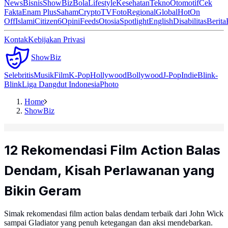
News
Bisnis
ShowBiz
Bola
Lifestyle
Kesehatan
Tekno
Otomotif
Cek
Fakta
Enam Plus
Saham
Crypto
TV
Foto
Regional
Global
Hot
On
Off
Islami
Citizen6
Opini
Feeds
Otosia
Spotlight
English
Disabilitas
Berita
Kontak
Kebijakan Privasi
ShowBiz
Selebritis
Musik
Film
K-Pop
Hollywood
Bollywood
J-Pop
Indie
Blink-
Blink
Liga Dangdut Indonesia
Photo
Home
ShowBiz
12 Rekomendasi Film Action Balas
Dendam, Kisah Perlawanan yang
Bikin Geram
Simak rekomendasi film action balas dendam terbaik dari John Wick
sampai Gladiator yang penuh ketegangan dan aksi mendebarkan.