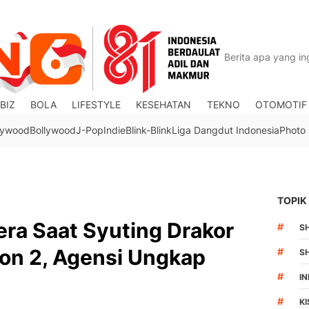
BIZ
BOLA
LIFESTYLE
KESEHATAN
TEKNO
OTOMOTIF
lywood
Bollywood
J-Pop
Indie
Blink-Blink
Liga Dangdut Indonesia
Photo
TOPIK
ra Saat Syuting Drakor
#
S
on 2, Agensi Ungkap
#
S
#
I
#
K