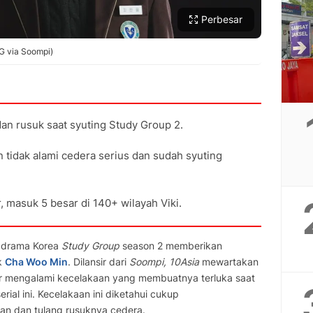
Perbesar
G via Soompi)
an rusuk saat syuting Study Group 2.
tidak alami cedera serius dan sudah syuting
 masuk 5 besar di 140+ wilayah Viki.
 drama Korea
Study Group
season 2 memberikan
k
Cha Woo Min
. Dilansir dari
Soompi, 10Asia
mewartakan
r mengalami kecelakaan yang membuatnya terluka saat
rial ini. Kecelakaan ini diketahui cukup
n dan tulang rusuknya cedera.