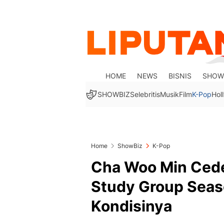
HOME
NEWS
BISNIS
SHOW
SHOWBIZ
Selebritis
Musik
Film
K-Pop
Hol
Home
ShowBiz
K-Pop
Cha Woo Min Cede
Study Group Seas
Kondisinya