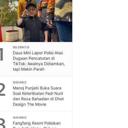
Feeds
Feeds Liputan6: Kumpul
Terbaru Harian
Otosia
Otosia
Spotlight
Berita Terkini, Kabar Te
1
SELEBRITIS
Dan Dunia - Liputan6.
Daus Mini Lapor Polisi Atas
English
Dugaan Pencatutan di
Exploring Knowledge, T
TikTok: Awalnya Didiamkan,
tapi Makin Parah
En.Liputan6.com
Disabilitas
2
SHOWBIZ
Disabilitas Berita Terkini
Manoj Punjabi Buka Suara
Harian, Berita Terbaru,
Soal Keterlibatan Fedi Nuril
Berita
dan Reza Rahadian di Dhot
Berita Hari Ini Politik,
Design The Movie
Health
Kabar Berita Terbaru D
3
SHOWBIZ
Diet, Herbal Terbaik
Fangfang Resmi Polisikan