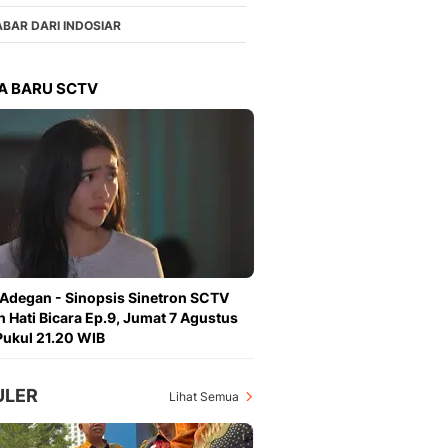
Berita Daerah Dan Peri
Terbaru
ABAR DARI INDOSIAR
Global
Berita Internasional, Sa
A BARU SCTV
Inspiratif, Unik, Dan M
Hot
Hot Liputan6.com Menya
Dan Terbaru
On Off
On Off Liputan6: Sinop
& Berita Bisnis Digital
Islami
Berita & Kajian Islami
 Adegan - Sinopsis Sinetron SCTV
Hikmah - Liputan6
n Hati Bicara Ep.9, Jumat 7 Agustus
Citizen6
ukul 21.20 WIB
Berita Citizen6 - Medi
Liputan6.com
ULER
Opini
Lihat Semua
Opini Liputan6: Analis
Pandang Dan Perspekti