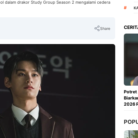
ol dalam drakor Study Group Season 2 mengalami cedera
#
K
CERIT
Share
Copy Link
Potret
Biarka
2026 P
POP