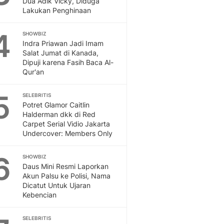
Dua Adik Vicky, Diduga
Sport
Lakukan Penghinaan
Berita Bola Terkini, Ja
Klasemen, Hasil Liga
4
SHOWBIZ
Indra Priawan Jadi Imam
Salat Jumat di Kanada,
Dipuji karena Fasih Baca Al-
Qur'an
5
SELEBRITIS
Potret Glamor Caitlin
Halderman dkk di Red
Carpet Serial Vidio Jakarta
Undercover: Members Only
6
SHOWBIZ
Daus Mini Resmi Laporkan
Akun Palsu ke Polisi, Nama
Dicatut Untuk Ujaran
Kebencian
SELEBRITIS