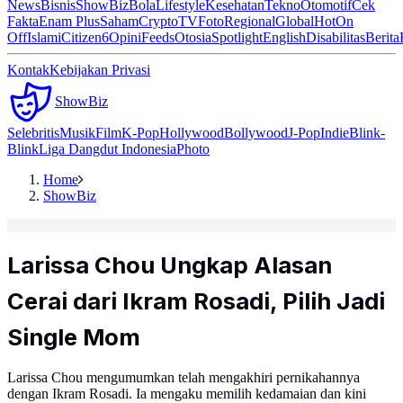
News
Bisnis
ShowBiz
Bola
Lifestyle
Kesehatan
Tekno
Otomotif
Cek
Fakta
Enam Plus
Saham
Crypto
TV
Foto
Regional
Global
Hot
On
Off
Islami
Citizen6
Opini
Feeds
Otosia
Spotlight
English
Disabilitas
Berita
Kontak
Kebijakan Privasi
ShowBiz
Selebritis
Musik
Film
K-Pop
Hollywood
Bollywood
J-Pop
Indie
Blink-
Blink
Liga Dangdut Indonesia
Photo
Home
ShowBiz
Larissa Chou Ungkap Alasan
Cerai dari Ikram Rosadi, Pilih Jadi
Single Mom
Larissa Chou mengumumkan telah mengakhiri pernikahannya
dengan Ikram Rosadi. Ia mengaku memilih kedamaian dan kini