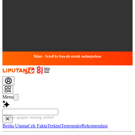
Iklan - Scroll ke bawah untuk melanjutkan
Menu
Tanya apapun tentang artikel ini...
Berita Utama
Cek Fakta
Terkini
Terpopuler
Rekomendasi