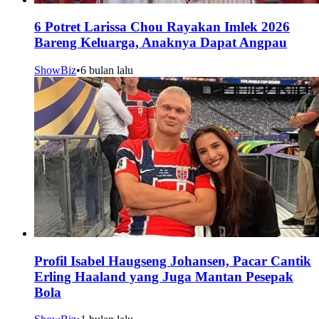
6 Potret Larissa Chou Rayakan Imlek 2026
Bareng Keluarga, Anaknya Dapat Angpau
ShowBiz
•
6 bulan lalu
Profil Isabel Haugseng Johansen, Pacar Cantik
Erling Haaland yang Juga Mantan Pesepak
Bola