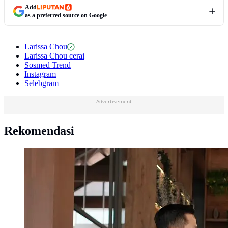
Add
as a preferred source on Google
Larissa Chou
Larissa Chou cerai
Sosmed Trend
Instagram
Selebgram
Advertisement
Rekomendasi