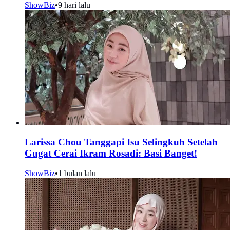
ShowBiz
•
9 hari lalu
Larissa Chou Tanggapi Isu Selingkuh Setelah
Gugat Cerai Ikram Rosadi: Basi Banget!
ShowBiz
•
1 bulan lalu