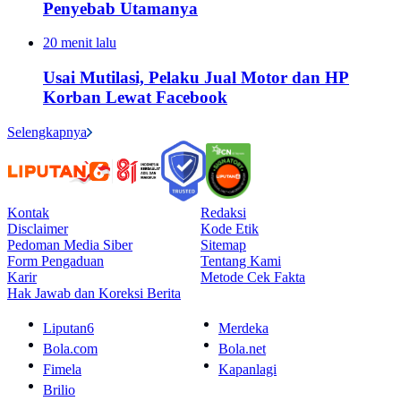
Penyebab Utamanya
20 menit lalu
Usai Mutilasi, Pelaku Jual Motor dan HP
Korban Lewat Facebook
Selengkapnya
Kontak
Redaksi
Disclaimer
Kode Etik
Pedoman Media Siber
Sitemap
Form Pengaduan
Tentang Kami
Karir
Metode Cek Fakta
Hak Jawab dan Koreksi Berita
Liputan6
Merdeka
Bola.com
Bola.net
Fimela
Kapanlagi
Brilio