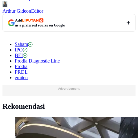
Arthur Gideon
Editor
Add
as a preferred source on Google
Saham
IPO
BEI
Prodia Diagnostic Line
Prodia
PRDL
emiten
Advertisement
Rekomendasi