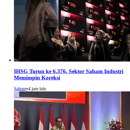
IHSG Turun ke 6.376, Sektor Saham Industri
Memimpin Koreksi
Saham
•
4 jam lalu