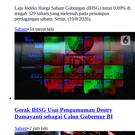
Laju Indeks Harga Saham Gabungan (IHSG) turun 0,69% di
tengah 329 saham yang melemah pada penutupan
perdagangan saham, Senin, (10/8/2026).
Saham
•
34 menit lalu
Gerak IHSG Usai Pengumuman Destry
Damayanti sebagai Calon Gubernur BI
Saham
•
2 jam lalu