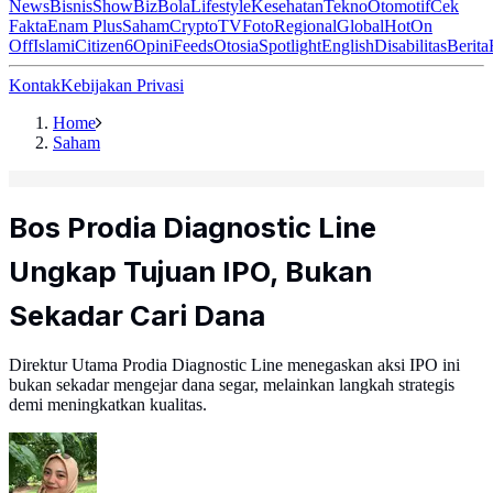
News
Bisnis
ShowBiz
Bola
Lifestyle
Kesehatan
Tekno
Otomotif
Cek
Fakta
Enam Plus
Saham
Crypto
TV
Foto
Regional
Global
Hot
On
Off
Islami
Citizen6
Opini
Feeds
Otosia
Spotlight
English
Disabilitas
Berita
Kontak
Kebijakan Privasi
Home
Saham
Bos Prodia Diagnostic Line
Ungkap Tujuan IPO, Bukan
Sekadar Cari Dana
Direktur Utama Prodia Diagnostic Line menegaskan aksi IPO ini
bukan sekadar mengejar dana segar, melainkan langkah strategis
demi meningkatkan kualitas.