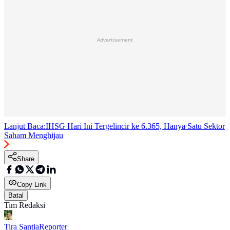
Advertisement
Lanjut Baca:
IHSG Hari Ini Tergelincir ke 6.365, Hanya Satu Sektor
Saham Menghijau
Share
Copy Link
Batal
Tim Redaksi
Tira Santia
Reporter