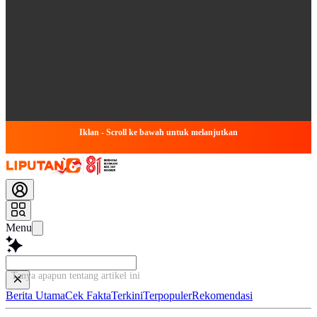
Iklan - Scroll ke bawah untuk melanjutkan
Menu
Tanya apapun tentang artikel ini...
Berita Utama
Cek Fakta
Terkini
Terpopuler
Rekomendasi