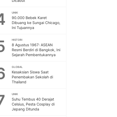
Dicabut
Sport
Berita Bola Terkini, Ja
4
Klasemen, Hasil Liga
UNIK
90.000 Bebek Karet
Dibuang ke Sungai Chicago,
Ini Tujuannya
5
HISTORI
8 Agustus 1967: ASEAN
Resmi Berdiri di Bangkok, Ini
Sejarah Pembentukannya
6
GLOBAL
Kesaksian Siswa Saat
Penembakan Sekolah di
Thailand
7
UNIK
Suhu Tembus 40 Derajat
Celsius, Pesta Cosplay di
Jepang Ditunda