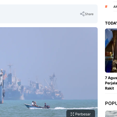
#
A
Share
TODAY
Copy Link
7 Agus
Perjal
Rakit
POP
Perbesar