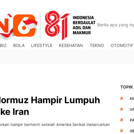
BIZ
BOLA
LIFESTYLE
KESEHATAN
TEKNO
OTOMOTIF
TOPIK
t Hormuz Hampir Lumpuh
#
KI
ke Iran
#
U
#
P
porkan hampir berhenti setelah Amerika Serikat melancarkan
#
G