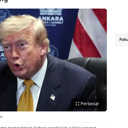
Foku
Perbesar
r)
ump mengatakan bahwa rangkaian saling serang