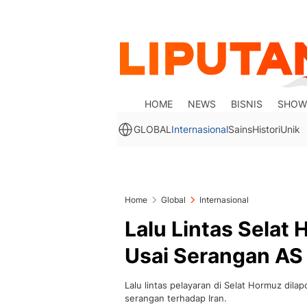
HOME
NEWS
BISNIS
SHOW
GLOBAL
Internasional
Sains
Histori
Unik
Home
Global
Internasional
Lalu Lintas Sela
Usai Serangan AS 
Lalu lintas pelayaran di Selat Hormuz dila
serangan terhadap Iran.