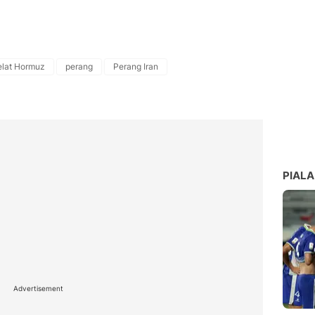
elat Hormuz
perang
Perang Iran
PIALA
Advertisement