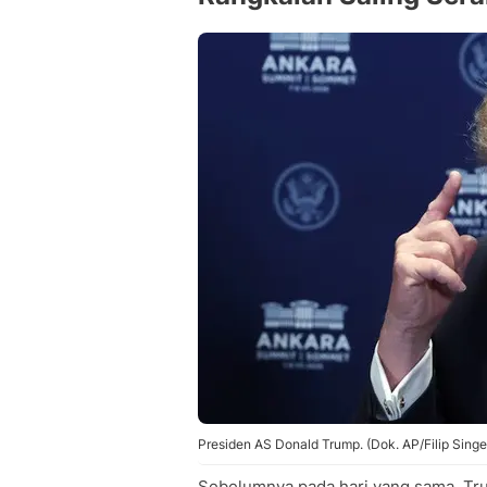
Presiden AS Donald Trump. (Dok. AP/Filip Singe
Sebelumnya pada hari yang sama, Tr