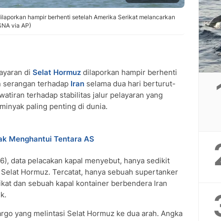
z dilaporkan hampir berhenti setelah Amerika Serikat melancarkan
SNA via AP)
layaran di
Selat Hormuz
dilaporkan hampir berhenti
 serangan terhadap
Iran
selama dua hari berturut-
atiran terhadap stabilitas jalur pelayaran yang
minyak paling penting di dunia.
ak Menghantui Tentara AS
26), data pelacakan kapal menyebut, hanya sedikit
 Selat Hormuz. Tercatat, hanya sebuah supertanker
ikat dan sebuah kapal kontainer berbendera Iran
k.
argo yang melintasi Selat Hormuz ke dua arah. Angka