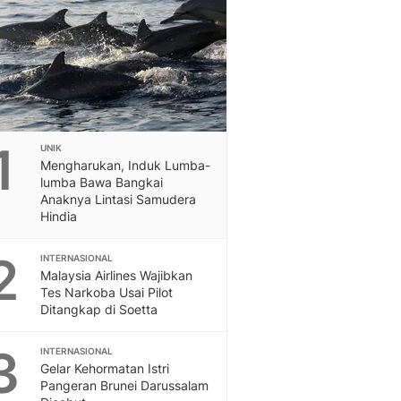
Feeds
Feeds Liputan6: Kumpul
Terbaru Harian
Otosia
Otosia
Spotlight
Berita Terkini, Kabar Te
1
UNIK
Dan Dunia - Liputan6.
Mengharukan, Induk Lumba-
English
lumba Bawa Bangkai
Exploring Knowledge, T
Anaknya Lintasi Samudera
Hindia
En.Liputan6.com
Disabilitas
2
INTERNASIONAL
Disabilitas Berita Terkini
Malaysia Airlines Wajibkan
Harian, Berita Terbaru,
Tes Narkoba Usai Pilot
Berita
Ditangkap di Soetta
Berita Hari Ini Politik,
Health
3
INTERNASIONAL
Kabar Berita Terbaru D
Gelar Kehormatan Istri
Diet, Herbal Terbaik
Pangeran Brunei Darussalam