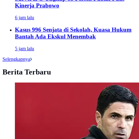
Kinerja Prabowo
6 jam lalu
Kasus 996 Senjata di Sekolah, Kuasa Hukum
Bantah Ada Ekskul Menembak
5 jam lalu
Selengkapnya
Berita Terbaru