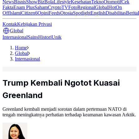
News
Bisnis
ShowBiz
Bola
Lifestyle
Kesehatan
Tekno
Otomotif
Cek
Fakta
Enam Plus
Saham
Crypto
TV
Foto
Regional
Global
Hot
On
Off
Islami
Citizen6
Opini
Feeds
Otosia
Spotlight
English
Disabilitas
Berita
Kontak
Kebijakan Privasi
Global
Internasional
Sains
Histori
Unik
Home
Global
Internasional
Trump Kembali Ngotot Kuasai
Greenland
Greenland kembali menjadi sorotan dalam pertemuan NATO di
tengah meningkatnya perhatian terhadap keamanan kawasan Arktik.