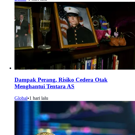
Dampak Perang, Risiko Cedera Otak
Menghantui Tentara AS
Global
•
1 hari lalu