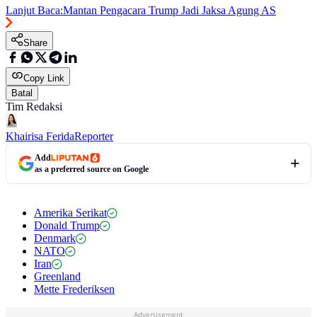
Lanjut Baca:
Mantan Pengacara Trump Jadi Jaksa Agung AS
Share
Copy Link
Batal
Tim Redaksi
Khairisa Ferida
Reporter
Add
as a preferred source on Google
Amerika Serikat
Donald Trump
Denmark
NATO
Iran
Greenland
Mette Frederiksen
Advertisement