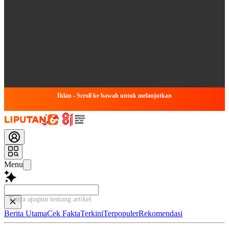
Iklan - Scroll ke bawah untuk melanjutkan
Menu
Tanya apapun tentang artikel ini...
Berita Utama
Cek Fakta
Terkini
Terpopuler
Rekomendasi