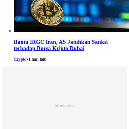
Bantu IRGC Iran, AS Jatuhkan Sanksi
terhadap Bursa Kripto Dubai
Crypto
•
1 hari lalu
Advertisement