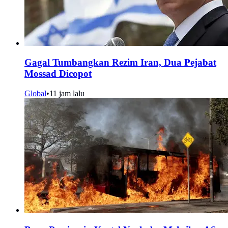
Gagal Tumbangkan Rezim Iran, Dua Pejabat
Mossad Dicopot
Global
•
11 jam lalu