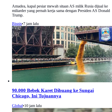
Amadea, kapal pesiar mewah sitaan AS milik Rusia dijual ke
miliarder yang pernah kerja sama dengan Presiden AS Donald
Trump.
Bisnis
•
7 jam lalu
90.000 Bebek Karet Dibuang ke Sungai
Chicago, Ini Tujuannya
Global
•
10 jam lalu