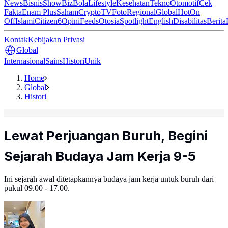
News
Bisnis
ShowBiz
Bola
Lifestyle
Kesehatan
Tekno
Otomotif
Cek
Fakta
Enam Plus
Saham
Crypto
TV
Foto
Regional
Global
Hot
On
Off
Islami
Citizen6
Opini
Feeds
Otosia
Spotlight
English
Disabilitas
Berita
Kontak
Kebijakan Privasi
Global
Internasional
Sains
Histori
Unik
Home
Global
Histori
Lewat Perjuangan Buruh, Begini
Sejarah Budaya Jam Kerja 9-5
Ini sejarah awal ditetapkannya budaya jam kerja untuk buruh dari
pukul 09.00 - 17.00.