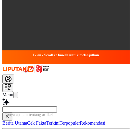
Iklan - Scroll ke bawah untuk melanjutkan
Menu
Tanya apapun tentang artikel ini...
Berita Utama
Cek Fakta
Terkini
Terpopuler
Rekomendasi