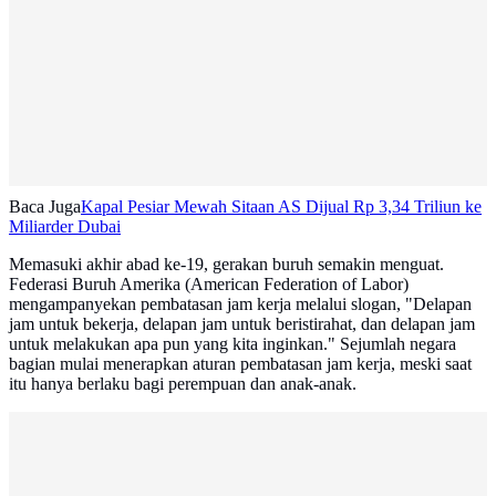
Baca Juga
Kapal Pesiar Mewah Sitaan AS Dijual Rp 3,34 Triliun ke
Miliarder Dubai
Memasuki akhir abad ke-19, gerakan buruh semakin menguat.
Federasi Buruh Amerika (American Federation of Labor)
mengampanyekan pembatasan jam kerja melalui slogan, "Delapan
jam untuk bekerja, delapan jam untuk beristirahat, dan delapan jam
untuk melakukan apa pun yang kita inginkan." Sejumlah negara
bagian mulai menerapkan aturan pembatasan jam kerja, meski saat
itu hanya berlaku bagi perempuan dan anak-anak.