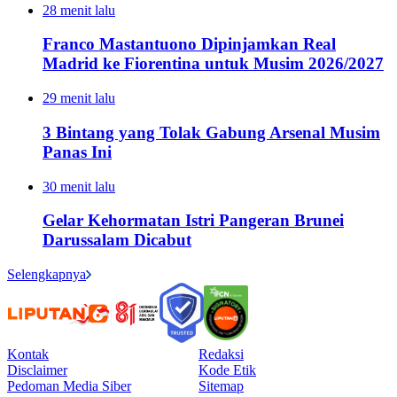
28 menit lalu
Franco Mastantuono Dipinjamkan Real
Madrid ke Fiorentina untuk Musim 2026/2027
29 menit lalu
3 Bintang yang Tolak Gabung Arsenal Musim
Panas Ini
30 menit lalu
Gelar Kehormatan Istri Pangeran Brunei
Darussalam Dicabut
Selengkapnya
Kontak
Redaksi
Disclaimer
Kode Etik
Pedoman Media Siber
Sitemap