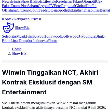
News
Bisnis
ShowBiz
Bola
Lifestyle
Kesehatan
Tekno
Otomotif
Cek
Fakta
Enam Plus
Saham
Crypto
TV
Foto
Regional
Global
Hot
On
Off
Islami
Citizen6
Opini
Feeds
Otosia
Spotlight
English
Disabilitas
Berita
Kontak
Kebijakan Privasi
ShowBiz
Selebritis
Musik
Film
K-Pop
Hollywood
Bollywood
J-Pop
Indie
Blink-
Blink
Liga Dangdut Indonesia
Photo
Home
ShowBiz
Winwin Tinggalkan NCT, Akhiri
Kontrak Eksklusif dengan SM
Entertainment
SM Entertainment mengumumkan Winwin resmi mengakhiri
kontrak eksklusif dan aktivitasnya bersama NCT mulai 9 Juli 2026.