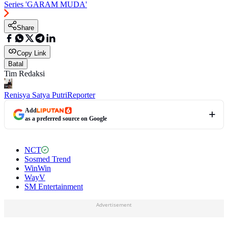
Series 'GARAM MUDA'
Share
Copy Link
Batal
Tim Redaksi
Renisya Satya Putri
Reporter
Add
as a preferred source on Google
NCT
Sosmed Trend
WinWin
WayV
SM Entertainment
Advertisement