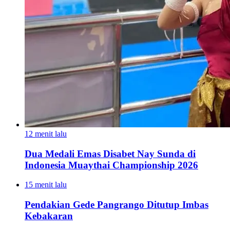
12 menit lalu
Dua Medali Emas Disabet Nay Sunda di
Indonesia Muaythai Championship 2026
15 menit lalu
Pendakian Gede Pangrango Ditutup Imbas
Kebakaran