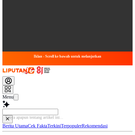
Iklan - Scroll ke bawah untuk melanjutkan
Menu
Tanya apapun tentang ar
Berita Utama
Cek Fakta
Terkini
Terpopuler
Rekomendasi