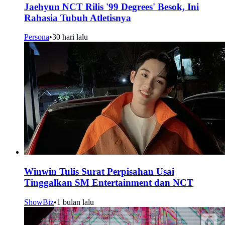
Jaehyun NCT Rilis '99 Degrees' Besok, Ini
Rahasia Tubuh Atletisnya
Persona
•
30 hari lalu
Winwin Tulis Surat Perpisahan Usai
Tinggalkan SM Entertainment dan NCT
ShowBiz
•
1 bulan lalu