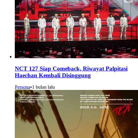
NCT 127 Siap Comeback, Riwayat Palpitasi
Haechan Kembali Disinggung
Persona
•
1 bulan lalu