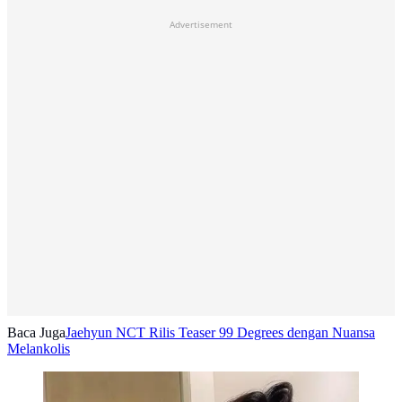
Advertisement
Baca Juga
Jaehyun NCT Rilis Teaser 99 Degrees dengan Nuansa
Melankolis
WINWIN NCT, WayV (Instagram/@wwiinn_7)