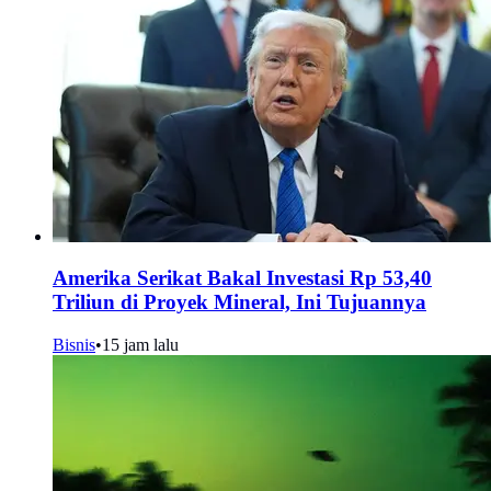
Amerika Serikat Bakal Investasi Rp 53,40
Triliun di Proyek Mineral, Ini Tujuannya
Bisnis
•
15 jam lalu