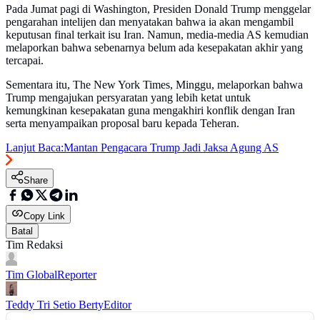
Pada Jumat pagi di Washington, Presiden Donald Trump menggelar
pengarahan intelijen dan menyatakan bahwa ia akan mengambil
keputusan final terkait isu Iran. Namun, media-media AS kemudian
melaporkan bahwa sebenarnya belum ada kesepakatan akhir yang
tercapai.
Sementara itu, The New York Times, Minggu, melaporkan bahwa
Trump mengajukan persyaratan yang lebih ketat untuk
kemungkinan kesepakatan guna mengakhiri konflik dengan Iran
serta menyampaikan proposal baru kepada Teheran.
Lanjut Baca:
Mantan Pengacara Trump Jadi Jaksa Agung AS
Share
Copy Link
Batal
Tim Redaksi
Tim Global
Reporter
Teddy Tri Setio Berty
Editor