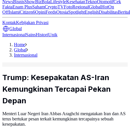
News
Bisnis
ShowBiz
Bola
Lifestyle
Kesehatan
Tekno
Otomotif
Cek
Fakta
Enam Plus
Saham
Crypto
TV
Foto
Regional
Global
Hot
On
Off
Islami
Citizen6
Opini
Feeds
Otosia
Spotlight
English
Disabilitas
Berita
Kontak
Kebijakan Privasi
Global
Internasional
Sains
Histori
Unik
Home
Global
Internasional
Trump: Kesepakatan AS-Iran
Kemungkinan Tercapai Pekan
Depan
Menteri Luar Negeri Iran Abbas Araghchi mengatakan Iran dan AS
terus bertukar pesan terkait kemungkinan tercapainya sebuah
kesepakatan.