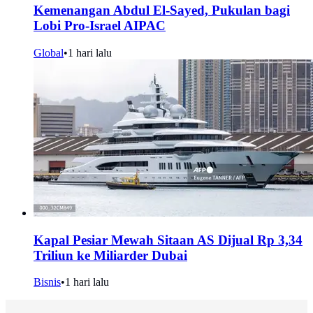
Kemenangan Abdul El-Sayed, Pukulan bagi
Lobi Pro-Israel AIPAC
Global
•
1 hari lalu
Kapal Pesiar Mewah Sitaan AS Dijual Rp 3,34
Triliun ke Miliarder Dubai
Bisnis
•
1 hari lalu