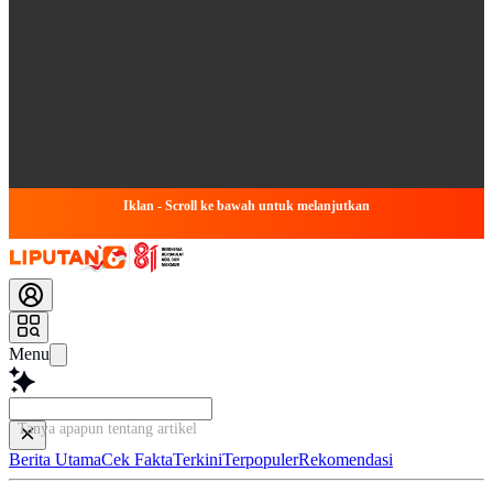
Iklan - Scroll ke bawah untuk melanjutkan
Menu
Tanya apapun tentang artikel ini...
Berita Utama
Cek Fakta
Terkini
Terpopuler
Rekomendasi