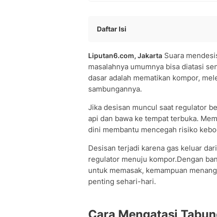
Daftar Isi
Cara Mengatasi Tabung Gas Mendesis
Suara mendesis
Liputan6.com, Jakarta
Cara Mengatasi Tabung Gas Mendesis
masalahnya umumnya bisa diatasi sen
Langkah Keselamatan Darurat dan Hal
dasar adalah mematikan kompor, mele
Penyebab Tabung Gas Mendesis yang
sambungannya.
Pertanyaan dan Jawaban Seputar Ca
• Apakah tabung gas yang mendesis
Jika desisan muncul saat regulator b
• Kenapa tabung gas baru dipasang 
api dan bawa ke tempat terbuka. Me
dini membantu mencegah risiko keboc
• Apakah suara mendesis pada tabung
Desisan terjadi karena gas keluar dar
regulator menuju kompor.Dengan ban
untuk memasak, kemampuan menangan
penting sehari-hari.
Cara Mengatasi Tabun