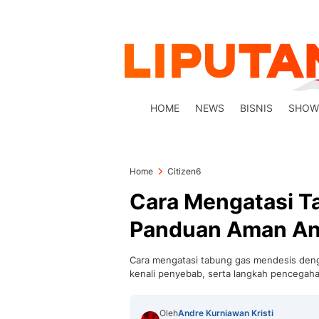
HOME
NEWS
BISNIS
SHOW
Home
Citizen6
Cara Mengatasi T
Panduan Aman Ant
Cara mengatasi tabung gas mendesis denga
kenali penyebab, serta langkah pencegah
Oleh
Andre Kurniawan Kristi