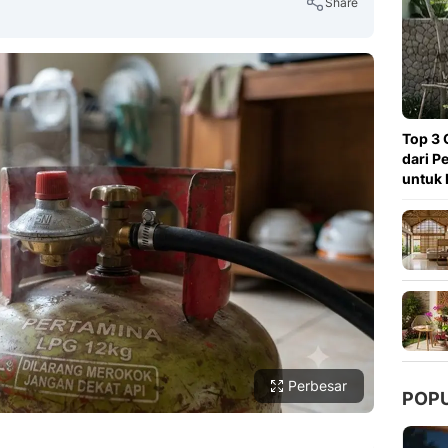
Share
Copy Link
Top 3 
dari P
untuk 
Perbesar
POP