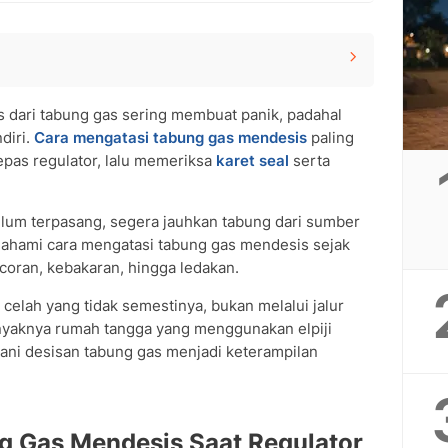
 Saat Regulator Terpasang
 dari tabung gas sering membuat panik, padahal
 Tanpa Regulator
diri.
Cara mengatasi tabung gas mendesis
paling
 yang Harus Dihindari
pas regulator, lalu memeriksa
karet seal
serta
 Perlu Diwaspadai
ra Mengatasi Tabung Gas Mendesis
 berbahaya?
elum terpasang, segera jauhkan tabung dari sumber
masih mengeluarkan suara mendesis?
mahami cara mengatasi tabung gas mendesis sejak
oran, kebakaran, hingga ledakan.
 gas bisa hilang dengan sendirinya?
i celah yang tidak semestinya, bukan melalui jalur
yaknya rumah tangga yang menggunakan elpiji
i desisan tabung gas menjadi keterampilan
g Gas Mendesis Saat Regulator