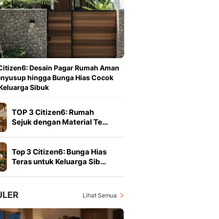
Berita Daerah Dan Peri
Terbaru
Global
Berita Internasional, Sa
Inspiratif, Unik, Dan M
Hot
Citizen6: Desain Pagar Rumah Aman
Hot Liputan6.com Menya
enyusup hingga Bunga Hias Cocok
Dan Terbaru
Keluarga Sibuk
On Off
On Off Liputan6: Sinop
TOP 3 Citizen6: Rumah
& Berita Bisnis Digital
Sejuk dengan Material Te…
Islami
Berita & Kajian Islami
Hikmah - Liputan6
Top 3 Citizen6: Bunga Hias
Citizen6
Teras untuk Keluarga Sib…
Berita Citizen6 - Medi
Liputan6.com
Opini
ULER
Lihat Semua
Opini Liputan6: Analis
Pandang Dan Perspekti