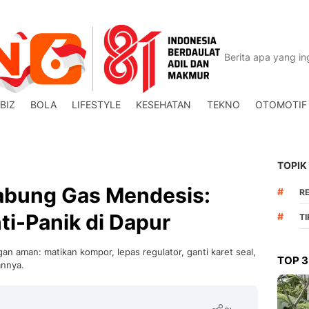
BIZ
BOLA
LIFESTYLE
KESEHATAN
TEKNO
OTOMOTIF
TOPIK
abung Gas Mendesis:
#
R
i-Panik di Dapur
#
T
n aman: matikan kompor, lepas regulator, ganti karet seal,
TOP 3
annya.