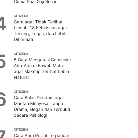
Sport
Cuma Soal Gaji Besar
Berita Bola Terkini, Ja
4
Klasemen, Hasil Liga
CITIZEN6
Cara agar Tidak Terlihat
Lemah: 18 Kebiasaan agar
Tenang, Tegas, dan Lebih
Dihormati
5
CITIZEN6
5 Cara Mengatasi Concealer
Abu-Abu di Bawah Mata
agar Makeup Terlihat Lebih
Natural
6
CITIZEN6
Cara Balas Dendam agar
Mantan Menyesal Tanpa
Drama, Elegan dan Terbukti
Secara Psikologi
7
CITIZEN6
Cara Aura Positif Terpancar