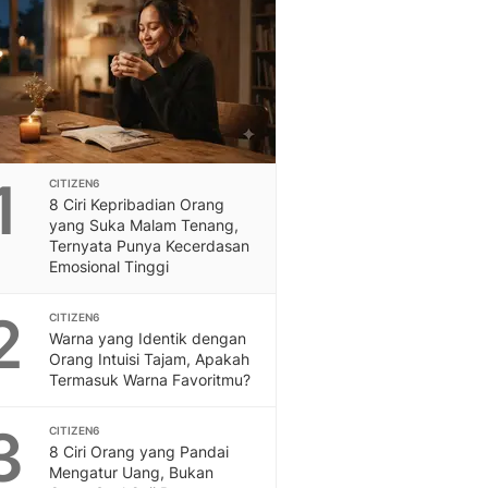
Feeds
Feeds Liputan6: Kumpul
Terbaru Harian
Otosia
Otosia
Spotlight
Berita Terkini, Kabar Te
1
CITIZEN6
Dan Dunia - Liputan6.
8 Ciri Kepribadian Orang
English
yang Suka Malam Tenang,
Exploring Knowledge, T
Ternyata Punya Kecerdasan
Emosional Tinggi
En.Liputan6.com
Disabilitas
2
Disabilitas Berita Terkini
CITIZEN6
Warna yang Identik dengan
Harian, Berita Terbaru,
Orang Intuisi Tajam, Apakah
Berita
Termasuk Warna Favoritmu?
Berita Hari Ini Politik,
Health
3
CITIZEN6
Kabar Berita Terbaru D
8 Ciri Orang yang Pandai
Diet, Herbal Terbaik
Mengatur Uang, Bukan