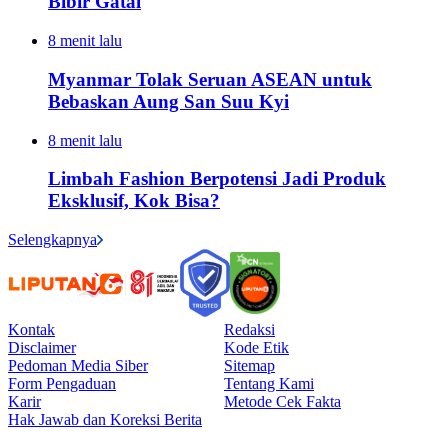
Bibir Gatal
8 menit lalu
Myanmar Tolak Seruan ASEAN untuk
Bebaskan Aung San Suu Kyi
8 menit lalu
Limbah Fashion Berpotensi Jadi Produk
Eksklusif, Kok Bisa?
Selengkapnya
Kontak
Redaksi
Disclaimer
Kode Etik
Pedoman Media Siber
Sitemap
Form Pengaduan
Tentang Kami
Karir
Metode Cek Fakta
Hak Jawab dan Koreksi Berita