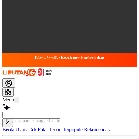
Iklan - Scroll ke bawah untuk melanjutkan
Menu
Tanya apapun tentang artikel ini...
Berita Utama
Cek Fakta
Terkini
Terpopuler
Rekomendasi