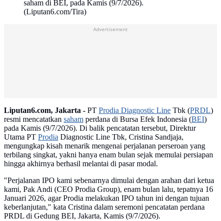
saham di BEI, pada Kamis (9/7/2026).
(Liputan6.com/Tira)
Advertisement
Liputan6.com, Jakarta -
PT
Prodia Diagnostic Line
Tbk (
PRDL
)
resmi mencatatkan
saham
perdana di Bursa Efek Indonesia (
BEI
)
pada Kamis (9/7/2026). Di balik pencatatan tersebut, Direktur
Utama PT
Prodia
Diagnostic Line Tbk, Cristina Sandjaja,
mengungkap kisah menarik mengenai perjalanan perseroan yang
terbilang singkat, yakni hanya enam bulan sejak memulai persiapan
hingga akhirnya berhasil melantai di pasar modal.
"Perjalanan IPO kami sebenarnya dimulai dengan arahan dari ketua
kami, Pak Andi (CEO Prodia Group), enam bulan lalu, tepatnya 16
Januari 2026, agar Prodia melakukan IPO tahun ini dengan tujuan
keberlanjutan," kata Cristina dalam seremoni pencatatan perdana
PRDL di Gedung BEI, Jakarta, Kamis (9/7/2026).