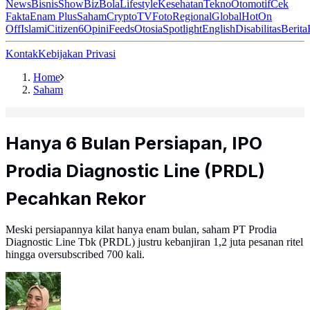
News
Bisnis
ShowBiz
Bola
Lifestyle
Kesehatan
Tekno
Otomotif
Cek
Fakta
Enam Plus
Saham
Crypto
TV
Foto
Regional
Global
Hot
On
Off
Islami
Citizen6
Opini
Feeds
Otosia
Spotlight
English
Disabilitas
Berita
Kontak
Kebijakan Privasi
Home
Saham
Hanya 6 Bulan Persiapan, IPO
Prodia Diagnostic Line (PRDL)
Pecahkan Rekor
Meski persiapannya kilat hanya enam bulan, saham PT Prodia
Diagnostic Line Tbk (PRDL) justru kebanjiran 1,2 juta pesanan ritel
hingga oversubscribed 700 kali.