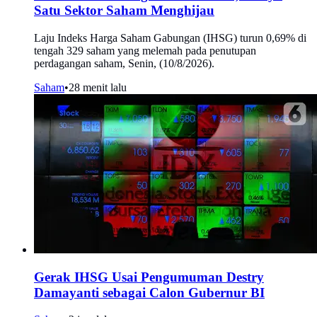
Satu Sektor Saham Menghijau
Laju Indeks Harga Saham Gabungan (IHSG) turun 0,69% di
tengah 329 saham yang melemah pada penutupan
perdagangan saham, Senin, (10/8/2026).
Saham
•
28 menit lalu
Gerak IHSG Usai Pengumuman Destry
Damayanti sebagai Calon Gubernur BI