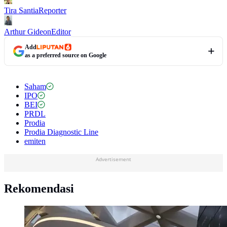
Tira Santia
Reporter
Arthur Gideon
Editor
Add
as a preferred source on Google
Saham
IPO
BEI
PRDL
Prodia
Prodia Diagnostic Line
emiten
Advertisement
Rekomendasi