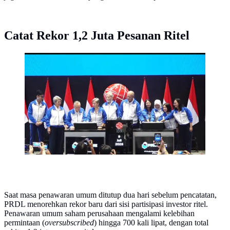
Catat Rekor 1,2 Juta Pesanan Ritel
IPO PT Prodia Diagnostic Line Tbk (PRDL) di Bursa
Efek Indonesia (BEI) pada Kamis (9/7/2026).
(Liputan6.com/Tira)
Saat masa penawaran umum ditutup dua hari sebelum pencatatan,
PRDL menorehkan rekor baru dari sisi partisipasi investor ritel.
Penawaran umum saham perusahaan mengalami kelebihan
permintaan (
oversubscribed
) hingga 700 kali lipat, dengan total