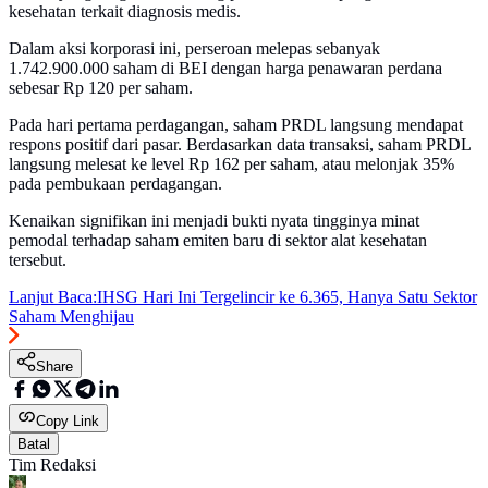
kesehatan terkait diagnosis medis.
Dalam aksi korporasi ini, perseroan melepas sebanyak
1.742.900.000 saham di BEI dengan harga penawaran perdana
sebesar Rp 120 per saham.
Pada hari pertama perdagangan, saham PRDL langsung mendapat
respons positif dari pasar. Berdasarkan data transaksi, saham PRDL
langsung melesat ke level Rp 162 per saham, atau melonjak 35%
pada pembukaan perdagangan.
Kenaikan signifikan ini menjadi bukti nyata tingginya minat
pemodal terhadap saham emiten baru di sektor alat kesehatan
tersebut.
Lanjut Baca:
IHSG Hari Ini Tergelincir ke 6.365, Hanya Satu Sektor
Saham Menghijau
Share
Copy Link
Batal
Tim Redaksi