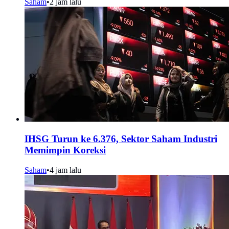
Saham
•
2 jam lalu
IHSG Turun ke 6.376, Sektor Saham Industri
Memimpin Koreksi
Saham
•
4 jam lalu