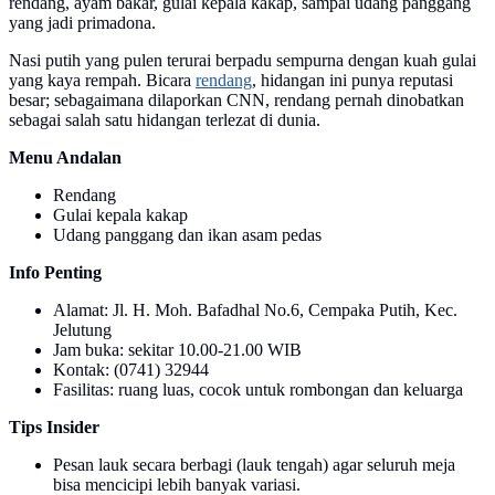
rendang, ayam bakar, gulai kepala kakap, sampai udang panggang
yang jadi primadona.
Nasi putih yang pulen terurai berpadu sempurna dengan kuah gulai
yang kaya rempah. Bicara
rendang
, hidangan ini punya reputasi
besar; sebagaimana dilaporkan CNN, rendang pernah dinobatkan
sebagai salah satu hidangan terlezat di dunia.
Menu Andalan
Rendang
Gulai kepala kakap
Udang panggang dan ikan asam pedas
Info Penting
Alamat: Jl. H. Moh. Bafadhal No.6, Cempaka Putih, Kec.
Jelutung
Jam buka: sekitar 10.00-21.00 WIB
Kontak: (0741) 32944
Fasilitas: ruang luas, cocok untuk rombongan dan keluarga
Tips Insider
Pesan lauk secara berbagi (lauk tengah) agar seluruh meja
bisa mencicipi lebih banyak variasi.