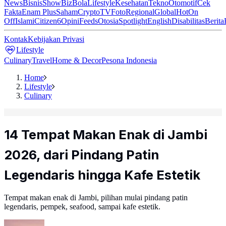
News
Bisnis
ShowBiz
Bola
Lifestyle
Kesehatan
Tekno
Otomotif
Cek
Fakta
Enam Plus
Saham
Crypto
TV
Foto
Regional
Global
Hot
On
Off
Islami
Citizen6
Opini
Feeds
Otosia
Spotlight
English
Disabilitas
Berita
Kontak
Kebijakan Privasi
Lifestyle
Culinary
Travel
Home & Decor
Pesona Indonesia
Home
Lifestyle
Culinary
14 Tempat Makan Enak di Jambi
2026, dari Pindang Patin
Legendaris hingga Kafe Estetik
Tempat makan enak di Jambi, pilihan mulai pindang patin
legendaris, pempek, seafood, sampai kafe estetik.