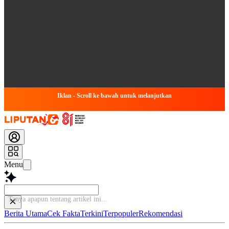
Iklan - Scroll ke bawah untuk melanjutkan
Menu
B
Berita Utama
Cek Fakta
Terkini
Terpopuler
Rekomendasi