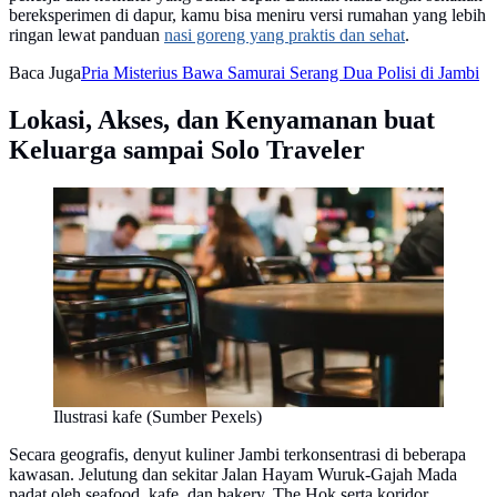
bereksperimen di dapur, kamu bisa meniru versi rumahan yang lebih
ringan lewat panduan
nasi goreng yang praktis dan sehat
.
Baca Juga
Pria Misterius Bawa Samurai Serang Dua Polisi di Jambi
Lokasi, Akses, dan Kenyamanan buat
Keluarga sampai Solo Traveler
Ilustrasi kafe (Sumber Pexels)
Secara geografis, denyut kuliner Jambi terkonsentrasi di beberapa
kawasan. Jelutung dan sekitar Jalan Hayam Wuruk-Gajah Mada
padat oleh seafood, kafe, dan bakery. The Hok serta koridor