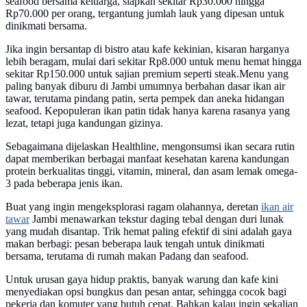
seafood bersama keluarga, siapkan sekitar Rp30.000 hingga
Rp70.000 per orang, tergantung jumlah lauk yang dipesan untuk
dinikmati bersama.
Jika ingin bersantap di bistro atau kafe kekinian, kisaran harganya
lebih beragam, mulai dari sekitar Rp8.000 untuk menu hemat hingga
sekitar Rp150.000 untuk sajian premium seperti steak.Menu yang
paling banyak diburu di Jambi umumnya berbahan dasar ikan air
tawar, terutama pindang patin, serta pempek dan aneka hidangan
seafood. Kepopuleran ikan patin tidak hanya karena rasanya yang
lezat, tetapi juga kandungan gizinya.
Sebagaimana dijelaskan Healthline, mengonsumsi ikan secara rutin
dapat memberikan berbagai manfaat kesehatan karena kandungan
protein berkualitas tinggi, vitamin, mineral, dan asam lemak omega-
3 pada beberapa jenis ikan.
Buat yang ingin mengeksplorasi ragam olahannya, deretan
ikan air
tawar
Jambi menawarkan tekstur daging tebal dengan duri lunak
yang mudah disantap. Trik hemat paling efektif di sini adalah gaya
makan berbagi: pesan beberapa lauk tengah untuk dinikmati
bersama, terutama di rumah makan Padang dan seafood.
Untuk urusan gaya hidup praktis, banyak warung dan kafe kini
menyediakan opsi bungkus dan pesan antar, sehingga cocok bagi
pekerja dan komuter yang butuh cepat. Bahkan kalau ingin sekalian