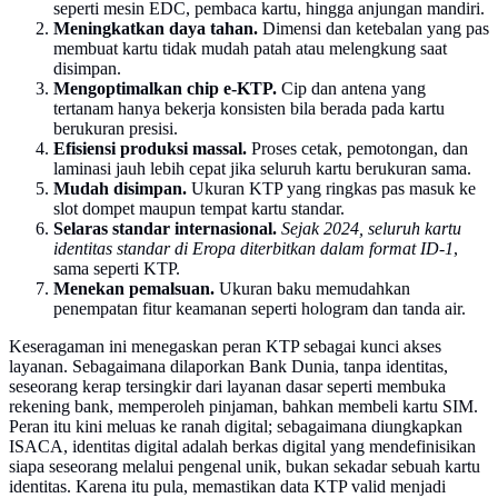
seperti mesin EDC, pembaca kartu, hingga anjungan mandiri.
Meningkatkan daya tahan.
Dimensi dan ketebalan yang pas
membuat kartu tidak mudah patah atau melengkung saat
disimpan.
Mengoptimalkan chip e-KTP.
Cip dan antena yang
tertanam hanya bekerja konsisten bila berada pada kartu
berukuran presisi.
Efisiensi produksi massal.
Proses cetak, pemotongan, dan
laminasi jauh lebih cepat jika seluruh kartu berukuran sama.
Mudah disimpan.
Ukuran KTP yang ringkas pas masuk ke
slot dompet maupun tempat kartu standar.
Selaras standar internasional.
Sejak 2024, seluruh kartu
identitas standar di Eropa diterbitkan dalam format ID-1
,
sama seperti KTP.
Menekan pemalsuan.
Ukuran baku memudahkan
penempatan fitur keamanan seperti hologram dan tanda air.
Keseragaman ini menegaskan peran KTP sebagai kunci akses
layanan. Sebagaimana dilaporkan Bank Dunia, tanpa identitas,
seseorang kerap tersingkir dari layanan dasar seperti membuka
rekening bank, memperoleh pinjaman, bahkan membeli kartu SIM.
Peran itu kini meluas ke ranah digital; sebagaimana diungkapkan
ISACA, identitas digital adalah berkas digital yang mendefinisikan
siapa seseorang melalui pengenal unik, bukan sekadar sebuah kartu
identitas. Karena itu pula, memastikan data KTP valid menjadi