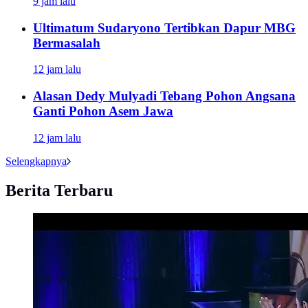
9 jam lalu
Ultimatum Sudaryono Tertibkan Dapur MBG
Bermasalah
12 jam lalu
Alasan Dedy Mulyadi Tebang Pohon Angsana
Ganti Pohon Asem Jawa
12 jam lalu
Selengkapnya
Berita Terbaru