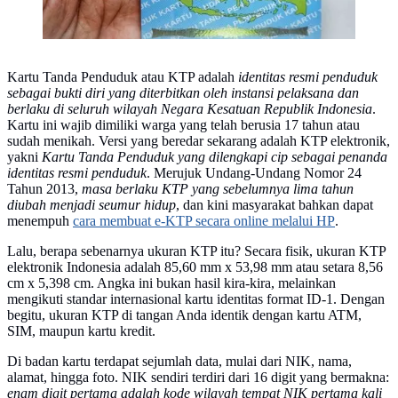
Kartu Tanda Penduduk atau KTP adalah
identitas resmi penduduk
sebagai bukti diri yang diterbitkan oleh instansi pelaksana dan
berlaku di seluruh wilayah Negara Kesatuan Republik Indonesia
.
Kartu ini wajib dimiliki warga yang telah berusia 17 tahun atau
sudah menikah. Versi yang beredar sekarang adalah KTP elektronik,
yakni
Kartu Tanda Penduduk yang dilengkapi cip sebagai penanda
identitas resmi penduduk
. Merujuk Undang-Undang Nomor 24
Tahun 2013,
masa berlaku KTP yang sebelumnya lima tahun
diubah menjadi seumur hidup
, dan kini masyarakat bahkan dapat
menempuh
cara membuat e-KTP secara online melalui HP
.
Lalu, berapa sebenarnya ukuran KTP itu? Secara fisik, ukuran KTP
elektronik Indonesia adalah 85,60 mm x 53,98 mm atau setara 8,56
cm x 5,398 cm. Angka ini bukan hasil kira-kira, melainkan
mengikuti standar internasional kartu identitas format ID-1. Dengan
begitu, ukuran KTP di tangan Anda identik dengan kartu ATM,
SIM, maupun kartu kredit.
Di badan kartu terdapat sejumlah data, mulai dari NIK, nama,
alamat, hingga foto. NIK sendiri terdiri dari 16 digit yang bermakna:
enam digit pertama adalah kode wilayah tempat NIK pertama kali