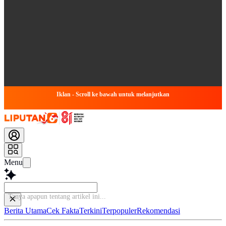
Iklan - Scroll ke bawah untuk melanjutkan
Menu
Baca l
Berita Utama
Cek Fakta
Terkini
Terpopuler
Rekomendasi