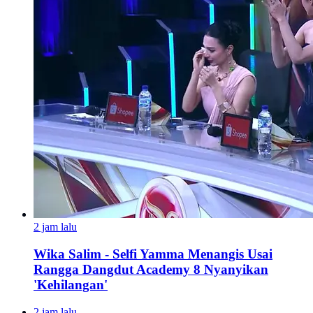
2 jam lalu
Wika Salim - Selfi Yamma Menangis Usai
Rangga Dangdut Academy 8 Nyanyikan
'Kehilangan'
2 jam lalu