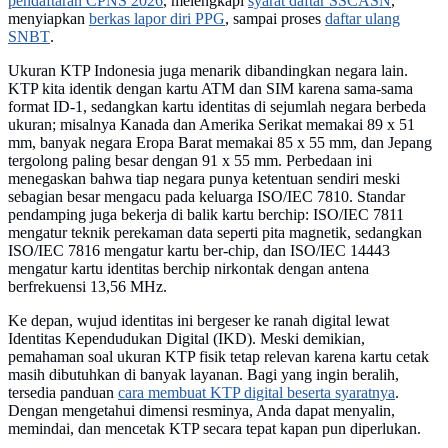
pendaftaran CPNS 2026
, melengkapi
syarat daftar SSCASN
,
menyiapkan
berkas lapor diri PPG
, sampai proses
daftar ulang
SNBT
.
Ukuran KTP Indonesia juga menarik dibandingkan negara lain.
KTP kita identik dengan kartu ATM dan SIM karena sama-sama
format ID-1, sedangkan kartu identitas di sejumlah negara berbeda
ukuran; misalnya Kanada dan Amerika Serikat memakai 89 x 51
mm, banyak negara Eropa Barat memakai 85 x 55 mm, dan Jepang
tergolong paling besar dengan 91 x 55 mm. Perbedaan ini
menegaskan bahwa tiap negara punya ketentuan sendiri meski
sebagian besar mengacu pada keluarga ISO/IEC 7810. Standar
pendamping juga bekerja di balik kartu berchip: ISO/IEC 7811
mengatur teknik perekaman data seperti pita magnetik, sedangkan
ISO/IEC 7816 mengatur kartu ber-chip, dan ISO/IEC 14443
mengatur kartu identitas berchip nirkontak dengan antena
berfrekuensi 13,56 MHz.
Ke depan, wujud identitas ini bergeser ke ranah digital lewat
Identitas Kependudukan Digital (IKD). Meski demikian,
pemahaman soal ukuran KTP fisik tetap relevan karena kartu cetak
masih dibutuhkan di banyak layanan. Bagi yang ingin beralih,
tersedia panduan
cara membuat KTP digital beserta syaratnya
.
Dengan mengetahui dimensi resminya, Anda dapat menyalin,
memindai, dan mencetak KTP secara tepat kapan pun diperlukan.