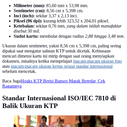
Milimeter (mm):
85,60 mm x 53,98 mm.
Sentimeter (cm):
8,56 cm x 5,398 cm.
Inci (inch):
sekitar 3,37 x 2,13 inci.
Piksel (96 dpi):
kurang lebih 323,52 x 204,01 piksel.
Ketebalan:
sekitar 0,76 mm,
yang dalam istilah manufaktur
disebut 30 mil
.
Sudut kartu:
membulat dengan
radius 2,88 hingga 3,48 mm
.
Ukuran dalam sentimeter, yakni 8,56 cm x 5,398 cm, paling sering
dipakai saat mengatur salinan KTP untuk dicetak. Kebiasaan
mencari dimensi kartu ini mirip dengan saat orang menyiapkan
dokumen, misalnya ketika mempelajari
macam-macam ukuran foto
atau
macam-macam ukuran kertas sesuai standar internasional
sebelum mencetak.
Baca Juga
Hoaks KTP Berisi Bansos Marak Beredar, Cek
Ragamnya
Standar Internasional ISO/IEC 7810 di
Balik Ukuran KTP