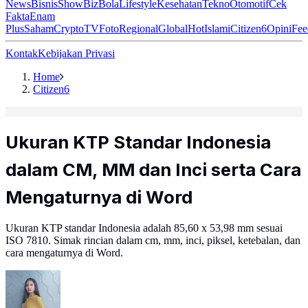
News
Bisnis
ShowBiz
Bola
Lifestyle
Kesehatan
Tekno
Otomotif
Cek
Fakta
Enam
Plus
Saham
Crypto
TV
Foto
Regional
Global
Hot
Islami
Citizen6
Opini
Fee
Kontak
Kebijakan Privasi
Home
Citizen6
Ukuran KTP Standar Indonesia
dalam CM, MM dan Inci serta Cara
Mengaturnya di Word
Ukuran KTP standar Indonesia adalah 85,60 x 53,98 mm sesuai
ISO 7810. Simak rincian dalam cm, mm, inci, piksel, ketebalan, dan
cara mengaturnya di Word.