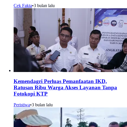
Cek Fakta
•
3 bulan lalu
Kemendagri Perluas Pemanfaatan IKD,
Ratusan Ribu Warga Akses Layanan Tanpa
Fotokopi KTP
Peristiwa
•
3 bulan lalu