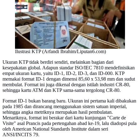
Ilustrasi KTP (Arfandi Ibrahim/Liputan6.com)
Ukuran KTP tidak berdiri sendiri, melainkan bagian dari
kesepakatan global. Adapun standar ISO/IEC 7810 mendefinisikan
empat ukuran kartu, yaitu ID-1, ID-2, ID-3, dan ID-000. KTP
memakai format ID-1 dengan dimensi 85,60 x 53,98 mm dan sudut
membulat. Format ini juga dikenal dengan istilah industri CR-80,
sehingga kartu ATM dan KTP sama-sama tergolong CR-80.
Format ID-1 bukan barang baru. Ukuran ini pertama kali dibakukan
pada 1985 dan dirancang menggunakan sistem satuan imperial,
sehingga angka metriknya merupakan hasil pembulatan.
Menariknya, format ini berakar dari kartu kunjungan "Carte de
Visite" asal Prancis pada pertengahan abad ke-19, lalu diadopsi pula
oleh American National Standards Institute dalam seri
ANSI/INCITS 79.