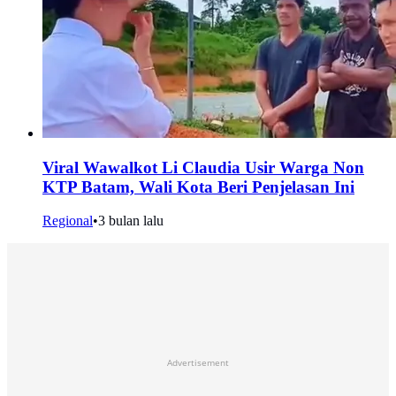
Viral Wawalkot Li Claudia Usir Warga Non
KTP Batam, Wali Kota Beri Penjelasan Ini
Regional
•
3 bulan lalu
Advertisement