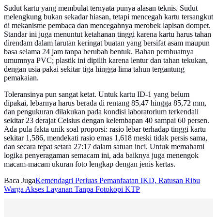
Sudut kartu yang membulat ternyata punya alasan teknis. Sudut
melengkung bukan sekadar hiasan, tetapi mencegah kartu tersangkut
di mekanisme pembaca dan mencegahnya merobek lapisan dompet.
Standar ini juga menuntut ketahanan tinggi karena kartu harus tahan
direndam dalam larutan keringat buatan yang bersifat asam maupun
basa selama 24 jam tanpa berubah bentuk. Bahan pembuatnya
umumnya PVC; plastik ini dipilih karena lentur dan tahan tekukan,
dengan usia pakai sekitar tiga hingga lima tahun tergantung
pemakaian.
Toleransinya pun sangat ketat. Untuk kartu ID-1 yang belum
dipakai, lebarnya harus berada di rentang 85,47 hingga 85,72 mm,
dan pengukuran dilakukan pada kondisi laboratorium terkendali
sekitar 23 derajat Celsius dengan kelembapan 40 sampai 60 persen.
Ada pula fakta unik soal proporsi: rasio lebar terhadap tinggi kartu
sekitar 1,586, mendekati rasio emas 1,618 meski tidak persis sama,
dan secara tepat setara 27:17 dalam satuan inci. Untuk memahami
logika penyeragaman semacam ini, ada baiknya juga menengok
macam-macam ukuran foto lengkap dengan jenis kertas.
Baca Juga
Kemendagri Perluas Pemanfaatan IKD, Ratusan Ribu
Warga Akses Layanan Tanpa Fotokopi KTP