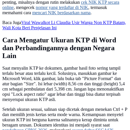
penting, misalnya dengan rutin melakukan
cek NIK KTP secara
online
, mengecek
nomor yang terdaftar di NIK
, termasuk
memahami cara
mencari NIK berdasarkan nama
.
Baca Juga
Viral Wawalkot Li Claudia Usir Warga Non KTP Batam,
Wali Kota Beri Penjelasan Ini
Cara Mengatur Ukuran KTP di Word
dan Perbandingannya dengan Negara
Lain
Saat menyalin KTP ke dokumen, gambar hasil foto sering tampil
terlalu besar atau terlalu kecil. Solusinya, masukkan gambar ke
Microsoft Word, klik gambar, lalu buka tab "Picture Format" dan
atur bagian "Size". Isi lebar (width) 8,56 cm dan tinggi (height) 5,4
cm sebagai pembulatan dari 5,398 cm. Jangan lupa menonaktifkan
opsi "Lock aspect ratio" agar lebar dan tinggi bisa diatur terpisah
menyerupai ukuran KTP asli.
Setelah ukuran sesuai, salinan siap dicetak dengan menekan Ctrl + P
dan memilih jenis kertas serta mode warna. Kemampuan menyetel
ukuran KTP ini berguna karena salinannya kerap diminta untuk
beragam urusan. Dokumen identitas ini menjadi syarat saat