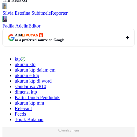
Tim Redaksi
Silvia Estefina Subitmele
Reporter
Fadila Adelin
Editor
Add
as a preferred source on Google
ktp
ukuran ktp
ukuran ktp dalam cm
ukuran e-ktp
ukuran ktp di word
standar iso 7810
dimensi ktp
Kartu Tanda Penduduk
ukuran ktp mm
Relevant
Feeds
Topik Bulanan
Advertisement