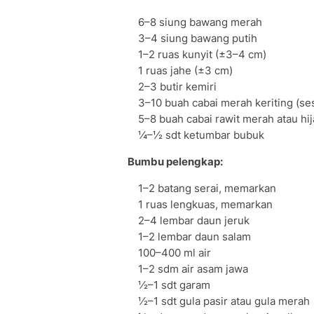
6–8 siung bawang merah
3–4 siung bawang putih
1–2 ruas kunyit (±3–4 cm)
1 ruas jahe (±3 cm)
2–3 butir kemiri
3–10 buah cabai merah keriting (ses
5–8 buah cabai rawit merah atau hi
¼–½ sdt ketumbar bubuk
Bumbu pelengkap:
1–2 batang serai, memarkan
1 ruas lengkuas, memarkan
2–4 lembar daun jeruk
1–2 lembar daun salam
100–400 ml air
1–2 sdm air asam jawa
½–1 sdt garam
½–1 sdt gula pasir atau gula merah