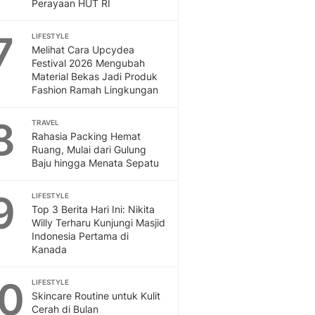
Sport
Perayaan HUT RI
Berita Bola Terkini, Ja
7
Klasemen, Hasil Liga
LIFESTYLE
Melihat Cara Upcydea
Festival 2026 Mengubah
Material Bekas Jadi Produk
Fashion Ramah Lingkungan
8
TRAVEL
Rahasia Packing Hemat
Ruang, Mulai dari Gulung
Baju hingga Menata Sepatu
9
LIFESTYLE
Top 3 Berita Hari Ini: Nikita
Willy Terharu Kunjungi Masjid
Indonesia Pertama di
Kanada
10
LIFESTYLE
Skincare Routine untuk Kulit
Cerah di Bulan