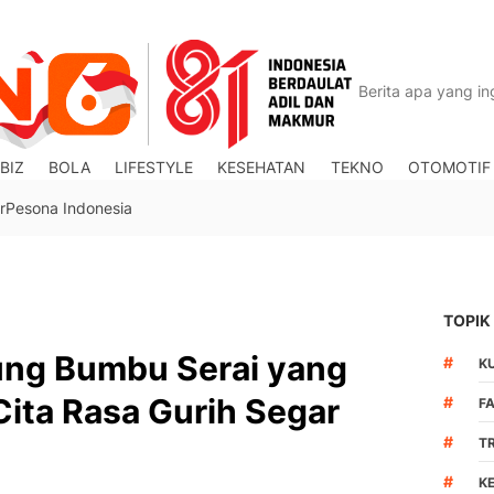
BIZ
BOLA
LIFESTYLE
KESEHATAN
TEKNO
OTOMOTIF
r
Pesona Indonesia
TOPIK
ng Bumbu Serai yang
#
K
Cita Rasa Gurih Segar
#
F
#
T
#
K