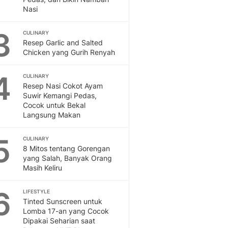
Feeds
Nasi
Feeds Liputan6: Kumpul
Terbaru Harian
3
CULINARY
Resep Garlic and Salted
Otosia
Chicken yang Gurih Renyah
Otosia
Spotlight
4
CULINARY
Berita Terkini, Kabar Te
Resep Nasi Cokot Ayam
Dan Dunia - Liputan6.
Suwir Kemangi Pedas,
English
Cocok untuk Bekal
Exploring Knowledge, T
Langsung Makan
En.Liputan6.com
Disabilitas
5
CULINARY
Disabilitas Berita Terkini
8 Mitos tentang Gorengan
yang Salah, Banyak Orang
Harian, Berita Terbaru,
Masih Keliru
Berita
Berita Hari Ini Politik,
6
LIFESTYLE
Health
Tinted Sunscreen untuk
Kabar Berita Terbaru D
Lomba 17-an yang Cocok
Diet, Herbal Terbaik
Dipakai Seharian saat