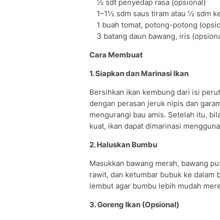
½ sdt penyedap rasa (opsional)
1–1½ sdm saus tiram atau ½ sdm ke
1 buah tomat, potong-potong (opsio
3 batang daun bawang, iris (opsiona
Cara Membuat
1. Siapkan dan Marinasi Ikan
Bersihkan ikan kembung dari isi perut
dengan perasan jeruk nipis dan gara
mengurangi bau amis. Setelah itu, bila
kuat, ikan dapat dimarinasi menggu
2. Haluskan Bumbu
Masukkan bawang merah, bawang putih,
rawit, dan ketumbar bubuk ke dalam b
lembut agar bumbu lebih mudah mere
3. Goreng Ikan (Opsional)