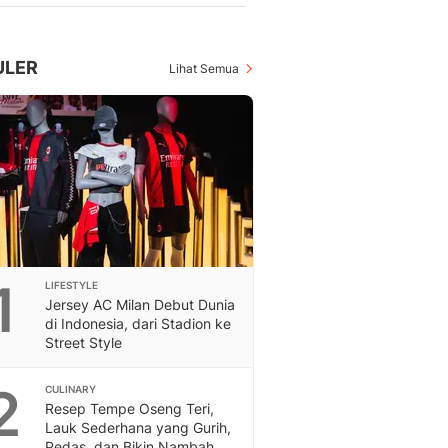
Berita Daerah Dan Peri
Terbaru
Global
ULER
Lihat Semua
Berita Internasional, Sa
Inspiratif, Unik, Dan M
Hot
Hot Liputan6.com Menya
Dan Terbaru
On Off
On Off Liputan6: Sinop
& Berita Bisnis Digital
Islami
Berita & Kajian Islami
1
LIFESTYLE
Hikmah - Liputan6
Jersey AC Milan Debut Dunia
di Indonesia, dari Stadion ke
Citizen6
Street Style
Berita Citizen6 - Medi
Liputan6.com
2
CULINARY
Opini
Resep Tempe Oseng Teri,
Opini Liputan6: Analis
Lauk Sederhana yang Gurih,
Pandang Dan Perspekti
Pedas, dan Bikin Nambah