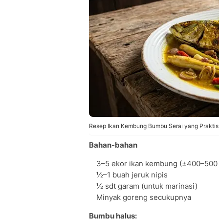
Resep Ikan Kembung Bumbu Serai yang Praktis.
Bahan-bahan
3–5 ekor ikan kembung (±400–500
½–1 buah jeruk nipis
½ sdt garam (untuk marinasi)
Minyak goreng secukupnya
Bumbu halus: