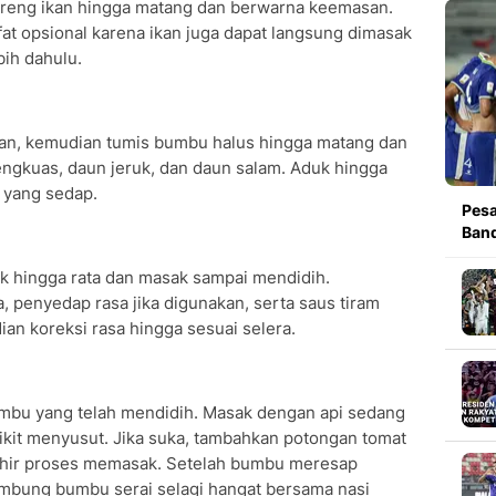
oreng ikan hingga matang dan berwarna keemasan.
ifat opsional karena ikan juga dapat langsung dimasak
ih dahulu.
jan, kemudian tumis bumbu halus hingga matang dan
lengkuas, daun jeruk, dan daun salam. Aduk hingga
 yang sedap.
Pesa
Band
uk hingga rata dan masak sampai mendidih.
, penyedap rasa jika digunakan, serta saus tiram
ian koreksi rasa hingga sesuai selera.
bu yang telah mendidih. Masak dengan api sedang
kit menyusut. Jika suka, tambahkan potongan tomat
khir proses memasak. Setelah bumbu meresap
embung bumbu serai selagi hangat bersama nasi