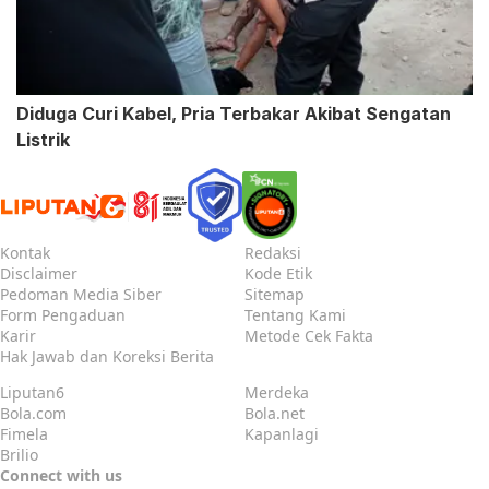
Diduga Curi Kabel, Pria Terbakar Akibat Sengatan
Listrik
Kontak
Redaksi
Disclaimer
Kode Etik
Pedoman Media Siber
Sitemap
Form Pengaduan
Tentang Kami
Karir
Metode Cek Fakta
Hak Jawab dan Koreksi Berita
Liputan6
Merdeka
Bola.com
Bola.net
Fimela
Kapanlagi
Brilio
Connect with us