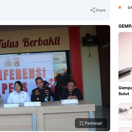
#
D
Share
GEMPA
Copy Link
Gempa
Sulut
Perbesar