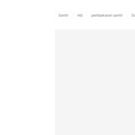
Santri
ntb
pembakaran santri
So