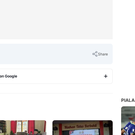
Share
 on Google
Copy Link
PIALA