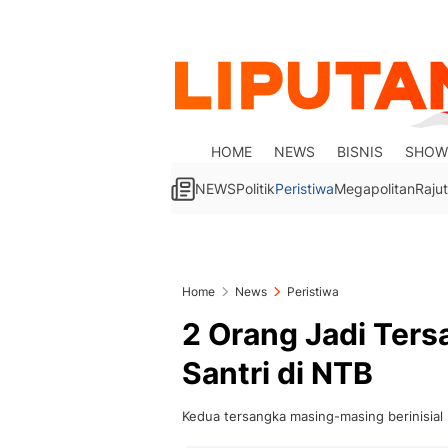
HOME
NEWS
BISNIS
SHOW
NEWS
Politik
Peristiwa
Megapolitan
Rajut
Home
News
Peristiwa
2 Orang Jadi Ters
Santri di NTB
Kedua tersangka masing-masing berinisial