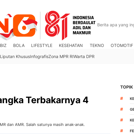
BIZ
BOLA
LIFESTYLE
KESEHATAN
TEKNO
OTOMOTIF
Liputan Khusus
Infografis
Zona MPR RI
Warta DPR
TOPIK
angka Terbakarnya 4
#
K
#
G
#
K
 MR dan AMR. Salah satunya masih anak-anak.
#
F