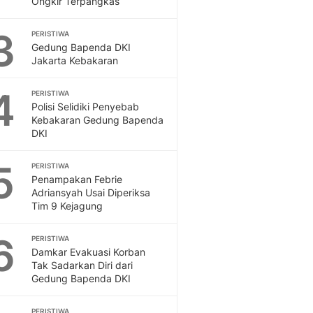
Ongkir Terpangkas
Sport
Berita Bola Terkini, Ja
3
Klasemen, Hasil Liga
PERISTIWA
Gedung Bapenda DKI
Jakarta Kebakaran
4
PERISTIWA
Polisi Selidiki Penyebab
Kebakaran Gedung Bapenda
DKI
5
PERISTIWA
Penampakan Febrie
Adriansyah Usai Diperiksa
Tim 9 Kejagung
6
PERISTIWA
Damkar Evakuasi Korban
Tak Sadarkan Diri dari
Gedung Bapenda DKI
PERISTIWA