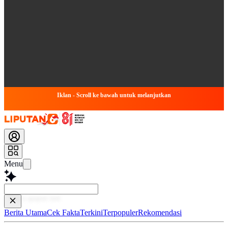
Iklan - Scroll ke bawah untuk melanjutkan
Menu
Baca leb
Berita Utama
Cek Fakta
Terkini
Terpopuler
Rekomendasi