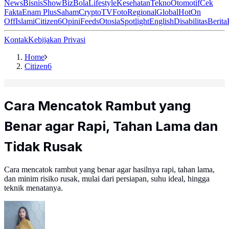
News
Bisnis
ShowBiz
Bola
Lifestyle
Kesehatan
Tekno
Otomotif
Cek
Fakta
Enam Plus
Saham
Crypto
TV
Foto
Regional
Global
Hot
On
Off
Islami
Citizen6
Opini
Feeds
Otosia
Spotlight
English
Disabilitas
Berita
Kontak
Kebijakan Privasi
Home
Citizen6
Cara Mencatok Rambut yang
Benar agar Rapi, Tahan Lama dan
Tidak Rusak
Cara mencatok rambut yang benar agar hasilnya rapi, tahan lama,
dan minim risiko rusak, mulai dari persiapan, suhu ideal, hingga
teknik menatanya.