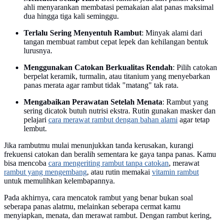
ahli menyarankan membatasi pemakaian alat panas maksimal
dua hingga tiga kali seminggu.
Terlalu Sering Menyentuh Rambut
: Minyak alami dari
tangan membuat rambut cepat lepek dan kehilangan bentuk
lurusnya.
Menggunakan Catokan Berkualitas Rendah
: Pilih catokan
berpelat keramik, turmalin, atau titanium yang menyebarkan
panas merata agar rambut tidak "matang" tak rata.
Mengabaikan Perawatan Setelah Menata
: Rambut yang
sering dicatok butuh nutrisi ekstra. Rutin gunakan masker dan
pelajari
cara merawat rambut dengan bahan alami
agar tetap
lembut.
Jika rambutmu mulai menunjukkan tanda kerusakan, kurangi
frekuensi catokan dan beralih sementara ke gaya tanpa panas. Kamu
bisa mencoba
cara mengeriting rambut tanpa catokan
, merawat
rambut yang mengembang
, atau rutin memakai
vitamin rambut
untuk memulihkan kelembapannya.
Pada akhirnya, cara mencatok rambut yang benar bukan soal
seberapa panas alatmu, melainkan seberapa cermat kamu
menyiapkan, menata, dan merawat rambut. Dengan rambut kering,