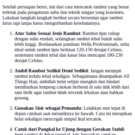
Setelah persiapan beres, inti dari cara mencatok rambut yang benar
terletak pada pengaturan suhu dan teknik tangan yang konsisten.
Lakukan langkah-langkah berikut secara berurutan agar rambut
lurus rapi tanpa harus mengorbankan kesehatannya.
Atur Suhu Sesuai Jenis Rambut
: Rambut tipis cukup
dengan suhu rendah, sedangkan rambut tebal butuh suhu
lebih tinggi. Berdasarkan panduan Wella Professionals, suhu
ideal untuk rambut tipis berkisar 120-150 derajat Celsius,
sementara rambut tebal dan kasar bisa mencapai 180-230
derajat Celsius.
Ambil Rambut Sedikit Demi Sedikit
: Jangan menjepit
rambut terlalu tebal sekaligus. Sebagaimana disampaikan All
Things Hair, ambillah helai setipis mungkin dan hindari
membiarkan lempeng catokan berhenti di satu titik lebih dari
satu detik agar rambut tidak tercetak lekukan atau bahkan
gosong.
Gunakan Sisir sebagai Pemandu
: Letakkan sisir tepat di
depan catokan saat menariknya ke bawah. Cara ini merapikan
helai sekaligus mencegah simpul ikut tercatok.
Catok dari Pangkal ke Ujung dengan Gerakan Stabil
:
Jepit rambut di dekat pangkal, lalu luncurkan catokan