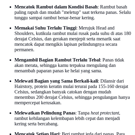
Mencatok Rambut dalam Kondisi Basah
: Rambut basah
paling rapuh dan mudah "meletup" saat terkena panas. Selalu
tunggu sampai rambut benar-benar kering.
Memakai Suhu Terlalu Tinggi
: Merujuk Head and
Shoulders, kutikula rambut mulai rusak pada suhu di atas 180
derajat Celsius, dan gerakan menjepit serta menarik saat
mencatok dapat mengikis lapisan pelindungnya secara
permanen.
Mengambil Bagian Rambut Terlalu Tebal
: Panas tidak
akan merata, sehingga kamu terpaksa mengulang dan
menambah paparan panas ke helai yang sama.
Melewati Bagian yang Sama Berkali-kali
: Dilansir dari
Hairstory, protein keratin mulai terurai pada 155-160 derajat
Celsius, sedangkan banyak catokan dengan mudah
menembus 200 derajat Celsius, sehingga pengulangan hanya
mempercepat kerusakan.
Melewatkan Pelindung Panas
: Tanpa
heat protectant
,
rambut kehilangan kelembapan lebih cepat dan menjadi
kering serta bercabang.
Mencatok Setiap Hari
: Beri rambut jeda dari panas. Para