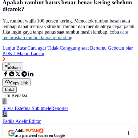
Apakah rambut harus benar-benar kering sebelum
dicatok?
Ya, rambut wajib 100 persen kering. Mencatok rambut basah atau
lembap dapat merusak struktur rambut dan membuatnya cepat patah.
Jika ingin gaya tanpa panas saat rambut masih lembap, coba
cara
meluruskan rambut tanpa rebonding
.
Lanjut Baca:
Cara agar Tidak Canggung saat Bertemu Gebetan biar
PDKT Makin Lancar
Share
Copy Link
Batal
Tim Redaksi
Silvia Estefina Subitmele
Reporter
Fadila Adelin
Editor
Add
as a preferred source on Google