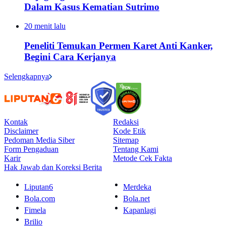
Dalam Kasus Kematian Sutrimo
20 menit lalu
Peneliti Temukan Permen Karet Anti Kanker,
Begini Cara Kerjanya
Selengkapnya
Kontak
Redaksi
Disclaimer
Kode Etik
Pedoman Media Siber
Sitemap
Form Pengaduan
Tentang Kami
Karir
Metode Cek Fakta
Hak Jawab dan Koreksi Berita
Liputan6
Merdeka
Bola.com
Bola.net
Fimela
Kapanlagi
Brilio