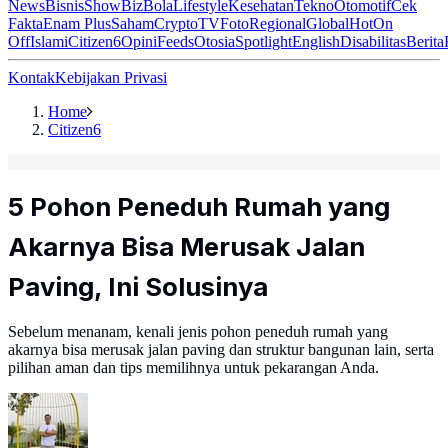
News
Bisnis
ShowBiz
Bola
Lifestyle
Kesehatan
Tekno
Otomotif
Cek
Fakta
Enam Plus
Saham
Crypto
TV
Foto
Regional
Global
Hot
On
Off
Islami
Citizen6
Opini
Feeds
Otosia
Spotlight
English
Disabilitas
Berita
Kontak
Kebijakan Privasi
Home
Citizen6
5 Pohon Peneduh Rumah yang
Akarnya Bisa Merusak Jalan
Paving, Ini Solusinya
Sebelum menanam, kenali jenis pohon peneduh rumah yang
akarnya bisa merusak jalan paving dan struktur bangunan lain, serta
pilihan aman dan tips memilihnya untuk pekarangan Anda.