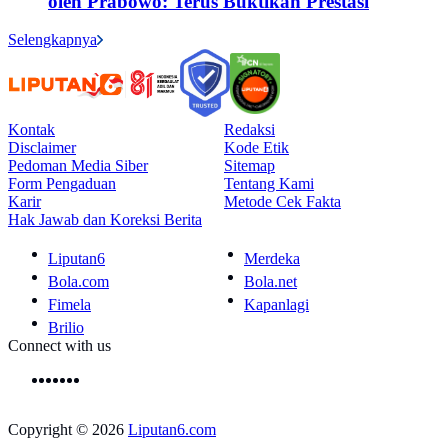
oleh Prabowo: Terus Buktikan Prestasi
Selengkapnya
Kontak
Redaksi
Disclaimer
Kode Etik
Pedoman Media Siber
Sitemap
Form Pengaduan
Tentang Kami
Karir
Metode Cek Fakta
Hak Jawab dan Koreksi Berita
Liputan6
Merdeka
Bola.com
Bola.net
Fimela
Kapanlagi
Brilio
Connect with us
Copyright © 2026
Liputan6.com