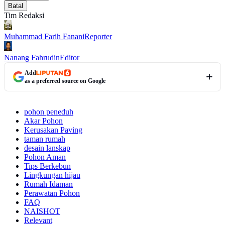
Batal
Tim Redaksi
Muhammad Farih Fanani
Reporter
Nanang Fahrudin
Editor
Add
as a preferred source on Google
pohon peneduh
Akar Pohon
Kerusakan Paving
taman rumah
desain lanskap
Pohon Aman
Tips Berkebun
Lingkungan hijau
Rumah Idaman
Perawatan Pohon
FAQ
NAISHOT
Relevant