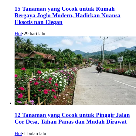
15 Tanaman yang Cocok untuk Rumah
Bergaya Joglo Modern, Hadirkan Nuansa
Eksotis nan Elegan
Hot
•
29 hari lalu
12 Tanaman yang Cocok untuk Pinggir Jalan
Cor Desa, Tahan Panas dan Mudah Dirawat
Hot
•
1 bulan lalu