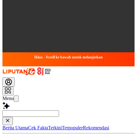
Iklan - Scroll ke bawah untuk melanjutkan
Menu
Simpulkan Arti
Berita Utama
Cek Fakta
Terkini
Terpopuler
Rekomendasi